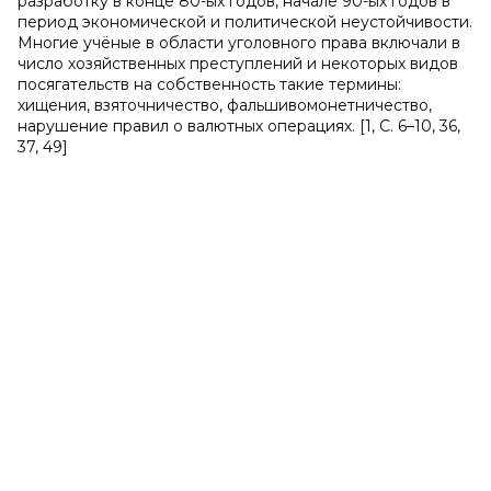
разработку в конце 80-ых годов, начале 90-ых годов в
период экономической и политической неустойчивости.
Многие учёные в области уголовного права включали в
число хозяйственных преступлений и некоторых видов
посягательств на собственность такие термины:
хищения, взяточничество, фальшивомонетничество,
нарушение правил о валютных операциях. [1, С. 6–10, 36,
37, 49]