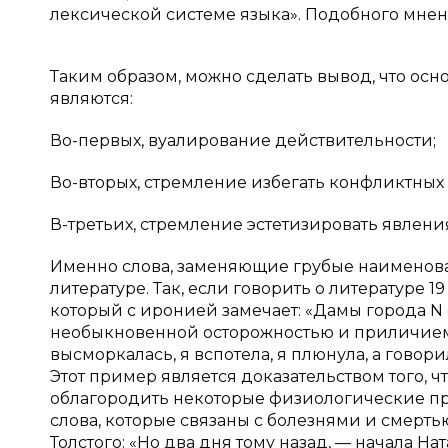
лексической системе языка». Подобного мнен
Таким образом, можно сделать вывод, что 
являются:
Во-первых, вуалирование действительности;
Во-вторых, стремление избегать конфликтных
В-третьих, стремление эстетизировать явлени
Именно слова, заменяющие грубые наименова
литературе. Так, если говорить о литературе 1
который с иронией замечает: «Дамы города N
необыкновенной осторожностью и приличием в
высморкалась, я вспотела, я плюнула, а говори
Этот пример является доказательством того, 
облагородить некоторые физиологические пр
слова, которые связаны с болезнями и смерть
Толстого: «Но два дня тому назад, — начала Н