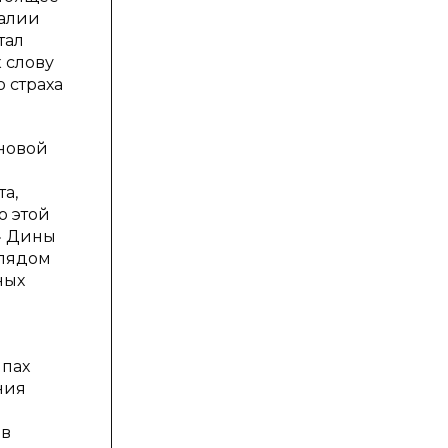
талии
тал
 слову
 страха
новой
а,
о этой
» Дины
глядом
ных
ипах
ния
 в