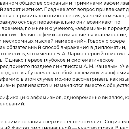
изованном обществе основными причинами эвфемиз
 запрет и этикет. Позднее этот вопрос привлекает 
оря о причинах возникновения, ученый отмечает, ч
азную основу: первоначально они возникают по
 времена, по мнению ученого, «эвфемизмы порожд
ости». Целью эвфемизации является «затемнение,
 нескромных мыслей намерений». Говоря о сфере
ак обязательный способ выражения в дипломатии,
отметить, что именно Б. А. Ларин первый отметил 
ь. Однако первое глубокое и систематическое
едпринято позднее лингвистом А. М. Кацевым. Уч
ывод, что «табу влечет за собой эвфемию» и «эвфеми
 эвфемию в этом случае можно рассматривать как яз
фемизмы развиваются и изменяются вместе с обществ
лассификацию эвфемизмов, одновременно выявляя, к
менований:
ие наименования сверхъестественных сил. Социаль
ный фактор, эмоциональной — чувство страха. В на