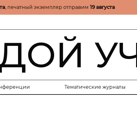
ста
, печатный экземпляр отправим
19 августа
ДОЙ У
нференции
Тематические журналы