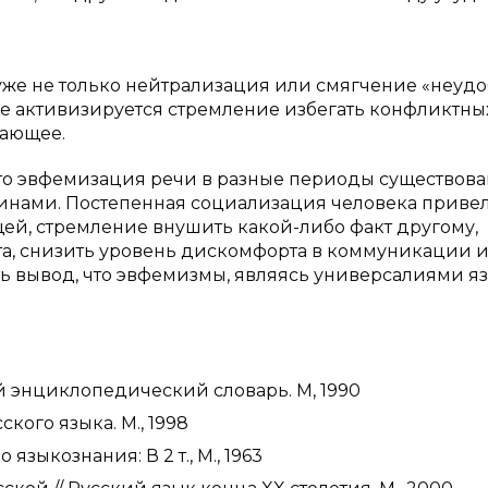
же не только нейтрализация или смягчение «неуд
ее активизируется стремление избегать конфликтны
жающее.
 что эвфемизация речи в разные периоды существов
инами. Постепенная социализация человека привел
ей, стремление внушить какой-либо факт другому,
та, снизить уровень дискомфорта в коммуникации 
ть вывод, что эвфемизмы, являясь универсалиями я
й энциклопедический словарь. М, 1990
кого языка. М., 1998
языкознания: В 2 т., М., 1963