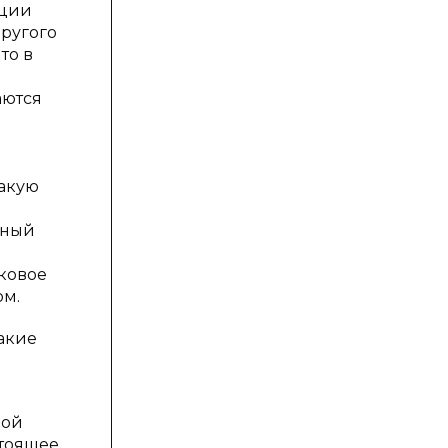
ации
другого
то в
аются
такую
еный
я
ыковое
ом.
акие
ной
стоящее