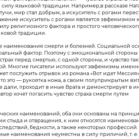
 силу языковой традиции. Например,в рассказе На
тучи, мир стал добрым, а искуситель с рогами перес
ражение искуситель с рогами является эвфемизмом к
силу религиозного фактора и простого человеческого
ыковой традиции.
е наименования смерти и болезней. Социальной ос
оральный фактор. Поэтому с эмоциональной стороны
рах перед смертью, с одной стороны, и чувство такт
ой. Многие писатели используют эвфемизмы именн
жет послужить отрывок из романа «Вот идет Мессия
 что это — рукоятка ножа, а своим полуприкрытым вз
е дали, проходит в иные Врата и демонстрирует в и
тор хочет погасить чувство страха смерти путем
ических наименований, оба они основаны на принц
ми стыда и отвращения, к ним относятся наименова
оследствий, бедности, а также некоторых профессий.
мые наименования неуместны в силу приличий, т. е.