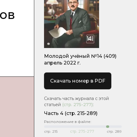
ров
Молодой учёный №14 (409)
апрель 2022 г.
Скачать номер в PDF
Скачать часть журнала с этой
статьей
(стр.
275-277
)
:
Часть 4
(стр. 215-289)
Расположение в файле:
стр.
215
стр.
275-277
стр.
289