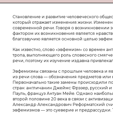
Становление и развитие человеческого общес
который отражает изменения жизни. Измене
современной речи. Говоря о возникновении 
фактором их возникновения является нравств
благозвучию является основной целью эвфем
Как известно, слово «эвфемизм» со времен ан
тропа, выполняющего роль словесного смягч
речи, поэтому их изучение издавна привлека
Эвфемизмы связаны с прошлым человека и явл
из речи слова — обозначения предметов или
Первоначально такие замены происходили по
стран: англичанин Джеймс Фрэзер, русский и
Пауль, француз Антуан Мейе. Однако наиболь
второй половине 20 века в связи с активизац
Александр Александрович Реформатский счит
эвфемизмов — это суеверие и предрассудки.