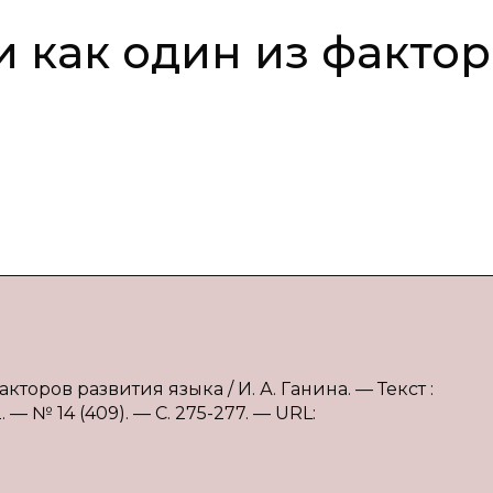
 как один из факто
торов развития языка / И. А. Ганина. — Текст :
 № 14 (409). — С. 275-277. — URL: