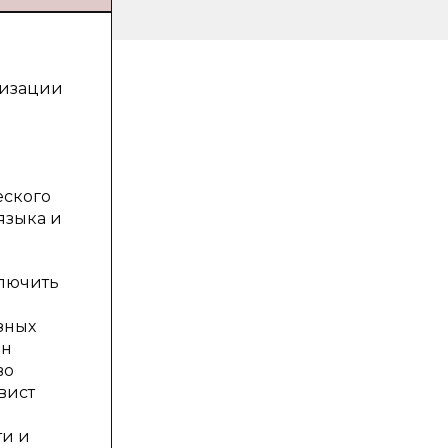
мизации
еского
языка и
ключить
зных
ан
во
вист
ти и