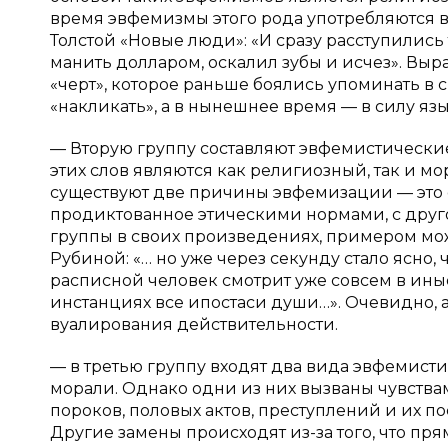
время эвфемизмы этого рода употребляются в
Толстой «Новые люди»: «И сразу расступились 
манить долларом, оскалил зубы и исчез». Вы
«черт», которое раньше боялись упоминать в 
«накликать», а в нынешнее время — в силу яз
— Вторую группу составляют эвфемистически
этих слов являются как религиозный, так и м
существуют две причины эвфемизации — это ст
продиктованное этическими нормами, с друг
группы в своих произведениях, примером мо
Рубиной: «… но уже через секунду стало ясно,
расписной человек смотрит уже совсем в ины
инстанциях все ипостаси души…». Очевидно, ав
вуалирования действительности.
— в третью группу входят два вида эвфемист
морали. Однако одни из них вызваны чувства
пороков, половых актов, преступлений и их п
Другие замены происходят из-за того, что пря