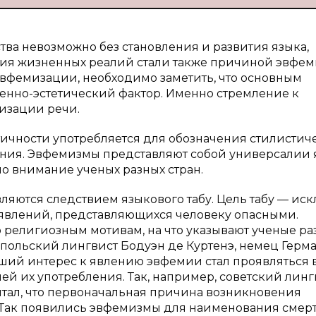
тва невозможно без становления и развития языка,
ния жизненных реалий стали также причиной эвфе
эвфемизации, необходимо заметить, что основным
енно-эстетический фактор. Именно стремление к
изации речи.
тичности употребляется для обозначения стилистич
ения. Эвфемизмы представляют собой универсалии 
ло внимание ученых разных стран.
яются следствием языкового табу. Цель табу — ис
 явлений, представляющихся человеку опасными.
 религиозным мотивам, на что указывают ученые ра
 польский лингвист Бодуэн де Куртенэ, немец Герм
ший интерес к явлению эвфемии стал проявляться 
ией их употребления. Так, например, советский линг
ал, что первоначальная причина возникновения
 Так появились эвфемизмы для наименования смер