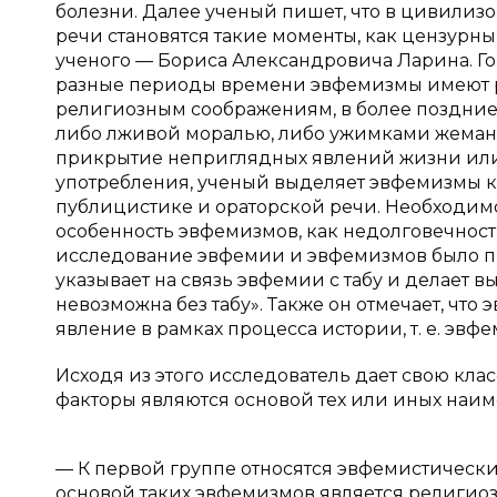
болезни. Далее ученый пишет, что в цивил
речи становятся такие моменты, как цензурный
ученого — Бориса Александровича Ларина. Гов
разные периоды времени эвфемизмы имеют р
религиозным соображениям, в более поздние
либо лживой моралью, либо ужимками жеманн
прикрытие неприглядных явлений жизни или
употребления, ученый выделяет эвфемизмы к
публицистике и ораторской речи. Необходимо 
особенность эвфемизмов, как недолговечност
исследование эвфемии и эвфемизмов было пр
указывает на связь эвфемии с табу и делает в
невозможна без табу». Также он отмечает, что
явление в рамках процесса истории, т. е. эв
Исходя из этого исследователь дает свою к
факторы являются основой тех или иных наи
— К первой группе относятся эвфемистическ
основой таких эвфемизмов является религиоз