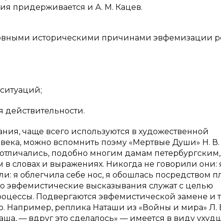
ия придерживается и А. М. Кацев.
основными историческими причинами эвфемизации 
 ситуаций;
я действительности.
ния, чаще всего используются в художественной
9 века, можно вспомнить поэму «Мертвые Души» Н. В. 
 отличались, подобно многим дамам петербургским,
 словах и выражениях. Никогда не говорили они: 
ли: я облегчила себе нос, я обошлась посредством пл
что эвфемистические высказывания служат с целью
оцессы. Подвергаются эвфемистической замене и 
ю. Например, реплика Наташи из «Войны и мира» Л. 
аташа, — вдруг это сделалось» — имеется в виду уху