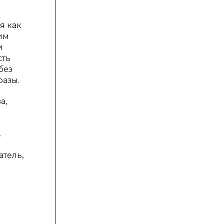
я как
им
и
сть
без
разы.
а,
,
атель,
н