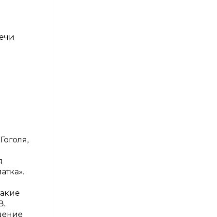
речи
Гоголя,
я
атка».
такие
В.
дшение