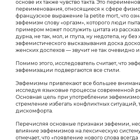
основе их также чувство такта. Это переимен
переименования, относящиеся к сфере физио
французское выражение la petite mort, что оз
эвфемизм слову «оргазм», которого люди пыт
примером может послужить цитата из рассказа
дурна, не так, мол, и глупа, ну недотепа, ну бе
эвфемистического высказывания доска доской 
женских доспехов — звучит не так очевидно 
Помимо этого, исследователь считает, что эв
эвфемизации подвергаются все стили.
Эвфемизмы привлекают все большее внимание 
исследуя языковые процессы современной ре
Основная цель при употреблении эвфемизмов 
стремление избегать конфликтных ситуаций, т
дискомфорта.
Перечисляя основные признаки эвфемии, необ
влияние эвфемизмов на лексическую систему я
отмечает, что «появление нового слова всегд