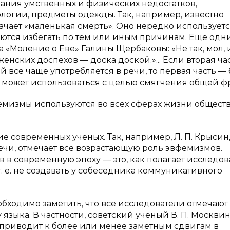
ования умственных и физических недостатков,
логии, предметы одежды. Так, например, известно
начает «маленькая смерть». Оно нередко используетс
аются избегать по тем или иным причинам. Еще одн
 «Моление о Еве» Галины Щербаковы: «Не так, мол, 
з женских доспехов — доска доской.»... Если вторая ча
все чаще употребляется в речи, то первая часть — 
и может использоваться с целью смягчения общей ф
фемизмы используются во всех сферах жизни обществ
современных ученых. Так, например, Л. П. Крысин
чи, отмечает все возрастающую роль эвфемизмов.
в современную эпоху — это, как полагает исследов
. е. не создавать у собеседника коммуникативного
ходимо заметить, что все исследователи отмечают
зыка. В частности, советский ученый В. П. Москви
а приводит к более или менее заметным сдвигам в