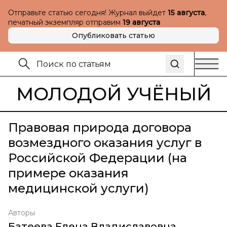
Отправьте статью сегодня! Журнал выйдет
15 августа
,
печатный экземпляр отправим
19 августа
Опубликовать статью
МОЛОДОЙ УЧЁНЫЙ
Правовая природа договора
возмездного оказания услуг в
Российской Федерации (на
примере оказания
медицинской услуги)
Авторы
Батеева Елена Владиславовна
,