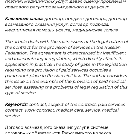
платных медицинских услуг, давая оценку проблемам
правового регулирования данного вида услуг.
Ключевые слова:
договор, предмет договора, договор
возмездного оказания услуг, договор подряда,
медицинская помощь, услуга, медицинская услуга.
The article deals with the main issues of the legal nature of
the contract for the provision of services in the Russian
Federation. The agreement is characterized by insufficient
and inaccurate legal regulation, which directly affects its
application in practice. The study of gaps in the legislation
regarding the provision of paid services occupies a
paramount place in Russian civil law. The author considers
this issue on the example of the provision of paid medical
services, assessing the problems of legal regulation of this
type of service.
Keywords:
contract, subject of the contract, paid services
contract, work contract, medical care, service, medical
service.
Договор возмездного оказания услуг в системе
договорных обязательств Гражданского кодекса