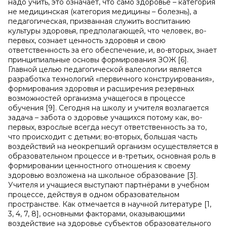
надо учить, это означает, что само здоровье – категория
не медицинская (категория медицины – болезнь), а
педагогическая, призванная служить воспитанию
культуры здоровья, предполагающей, что человек, во-
первых, сознает ценность здоровья и свою
ответственность за его обеспечение, и, во-вторых, знает
принципиальные основы формирования ЗОЖ [6].
Главной целью педагогической валеологии является
разработка технологий «первичного конструирования»,
формирования здоровья и расширения резервных
возможностей организма учащегося в процессе
обучения [9]. Сегодня на школу и учителя возлагается
задача – забота о здоровье учащихся потому как, во-
первых, взрослые всегда несут ответственность за то,
что происходит с детьми; во-вторых, большая часть
воздействий на неокрепший организм осуществляется в
образовательном процессе и в-третьих, основная роль в
формировании ценностного отношения к своему
здоровью возложена на школьное образование [3].
Учителя и учащиеся выступают партнёрами в учебном
процессе, действуя в одном образовательном
пространстве. Как отмечается в научной литературе [1,
3, 4, 7, 8], основными факторами, оказывающими
воздействие на здоровье субъектов обра­зовательного