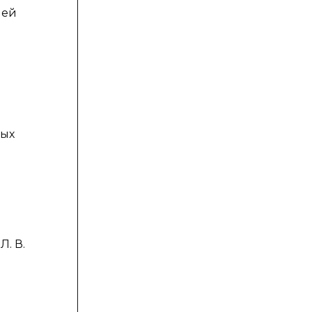
лей
ных
. В.