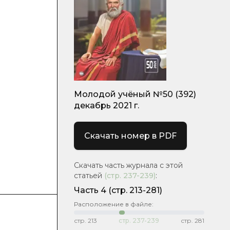
Молодой учёный №50 (392)
декабрь 2021 г.
Скачать номер в PDF
Скачать часть журнала с этой
статьей
(стр.
237-239
)
:
Часть 4
(стр. 213-281)
Расположение в файле:
стр.
213
стр.
237-239
стр.
281