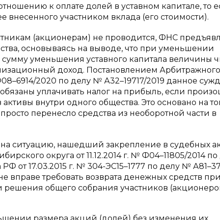
тношению к оплате долей в уставном капитале, то е
е внесенного участником вклада (его стоимости).
астникам (акционерам) не проводится, ФНС предъяв
ества, основываясь на выводе, что при уменьшении
а сумму уменьшения уставного капитала величины ч
ализационный доход. Постановлением Арбитражного
 Ф08–6914/2020 по делу № А32–19717/2019 данное суж
обязаны уплачивать налог на прибыль, если произ
активы внутри одного общества. Это основано на том
просто перенесло средства из необоротной части в
 на ситуацию, нашедший закрепление в судебных акт
рского округа от 11.12.2014 г. № Ф04–11805/2014 по
Ф от 17.03.2015 г. № 304-ЭС15–1777 по делу № А81–3
 не вправе требовать возврата денежных средств пр
и решения общего собрания участников (акционеров
ьшении размера акций (долей) без изменения их