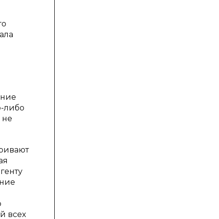
го
ала
ение
о-либо
 не
тривают
ая
генту
ение
о
й всех