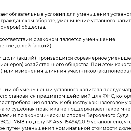
ет обязательные условия для уменьшения уставно
в гражданском обороте, уменьшение уставного капит
онеров) общества.
соответствии с законом является уменьшение
ение долей (акций).
и доли (акций) производится соразмерное уменьш
ционеров) хозяйственного общества. При этом каког
) или изменения влияния участников (акционеров)
шении об уменьшении уставного капитала предусма
сто становятся предметом действий для ФНС, котор
яет требования оплаты к обществу как налоговому а
нако судебная практика не поддерживает такое мн
ллегии по экономическим спорам Верховного Суда
ЭС21–7618 по делу № А53–15494/2019 установлено, чт
ое путем уменьшения номинальной стоимости доле