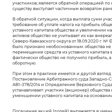
участников, является обратной операцией по о
существу выступает частичным возвратом ране
В обратной ситуации, когда выплата сумм уч
требование об уплате налога на прибыль общ
уставного капитала общества и увеличении н
активов общество не учитывает их как внере
Северо-Кавказского округа от 18.09.2020 г. №
было признано необоснованным: общества не 
перемещение средств из уставного капитала в 
фактически общество не получило прибыль, а 
оборотную.
При этом в практике имеется и другой взгляд
Постановление Арбитражного суда Западно-Сиби
А81–378/2014 и Определение Верховного Суда Р
устанавливает: участник (акционер) общества
уменьшении уставного капитала на основани
Погашение акций (долей) выражается в умен