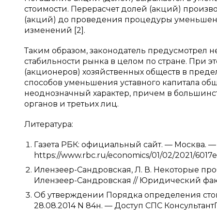
стоимости. Перерасчет долей (акций) произ
(акций) до проведения процедуры уменьшени
изменений [2].
Таким образом, законодатель предусмотрел 
стабильности рынка в целом по стране. При э
(акционеров) хозяйственных обществ в преде
способов уменьшения уставного капитала общ
неоднозначный характер, причем в большинст
органов и третьих лиц.
Литература:
Газета РБК: официальный сайт. — Москва. —
https://www.rbc.ru/economics/01/02/2021/6017
Илензеер-Сандровская, Л. В. Некоторые про
Илензеер-Сандровская // Юридический факт. 
Об утверждении Порядка определения стои
28.08.2014 N 84н. — Доступ СПС Консультант