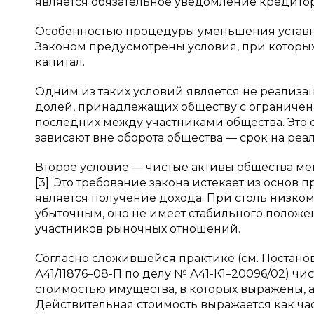
является обязательное уведомление кредито
Особенностью процедуры уменьшения уставно
Законом предусмотрены условия, при которых
капитал.
Одним из таких условий является не реализ
долей, принадлежащих обществу с ограничен
последних между участниками общества. Это о
зависают вне оборота общества — срок на реа
Второе условие — чистые активы общества мен
[3]. Это требование закона истекает из осно
является получение дохода. При столь низком
убыточным, оно не имеет стабильного положе
участников рыночных отношений.
Согласно сложившейся практике (см. Постанов
А41/11876–08-П по делу № А41-К1–20096/02) ч
стоимостью имущества, в которых выражены, 
Действительная стоимость выражается как час