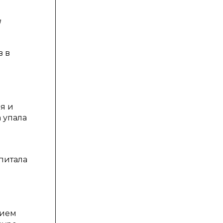
я
в в
я и
 упала
питала
чием