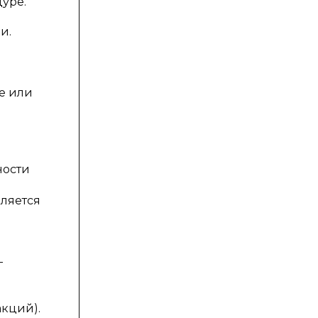
уре.
и.
е или
ности
вляется
-
акций).