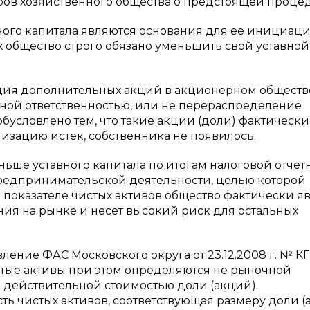
ров хозяйственного общества о предстоящей процед
го капитала являются основания для ее инициаци
 общество строго обязано уменьшить свой уставной
ация дополнительных акций в акционерном обществ
ной ответственностью, или не перераспределение
бусловлено тем, что такие акции (доли) фактически
лизацию истек, собственника не появилось.
ьше уставного капитала по итогам налоговой отчет
в предпринимательской деятельности, целью которой
 показателе чистых активов общество фактически я
ния на рынке и несет высокий риск для остальных
ление ФАС Московского округа от 23.12.2008 г. № КГ
истые активы при этом определяются не рыночной
а действительной стоимостью доли (акций).
ть чистых активов, соответствующая размеру доли (