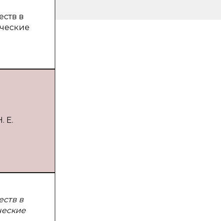
еств в
ические
. Е.
еств в
ческие