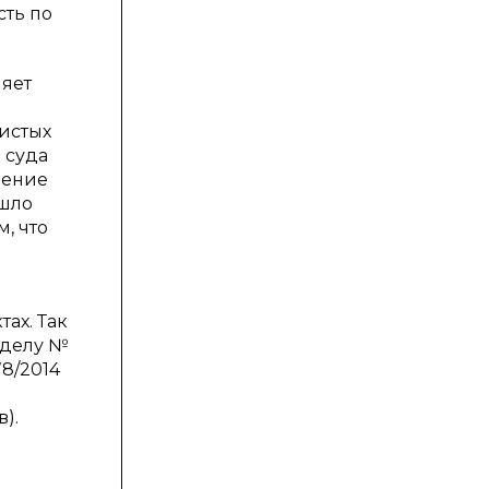
сть по
ляет
истых
 суда
дение
ошло
, что
ах. Так
 делу №
78/2014
и
).