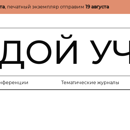
ста
, печатный экземпляр отправим
19 августа
ДОЙ У
нференции
Тематические журналы