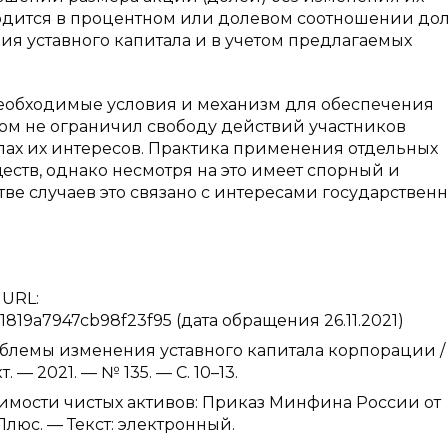
водится в процентном или долевом соотношении до
я уставного капитала и в учетом предлагаемых
необходимые условия и механизм для обеспечения
том не ограничил свободу действий участников
лах их интересов. Практика применения отдельных
еств, однако несмотря на это имеет спорный и
ве случаев это связано с интересами государствен
 URL:
e1819a7947cb98f23f95 (дата обращения 26.11.2021)
блемы изменения уставного капитала корпорации / Л
— 2021. — № 135. — С. 10–13.
мости чистых активов: Приказ Минфина России от
Плюс. — Текст: электронный.