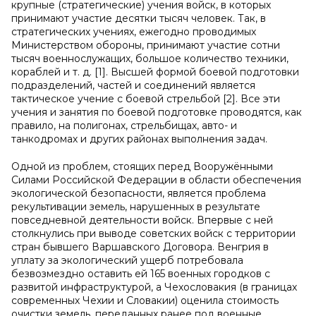
крупные (стратегические) учения войск, в которых
принимают участие десятки тысяч человек. Так, в
стратегических учениях, ежегодно проводимых
Министерством обороны, принимают участие сотни
тысяч военнослужащих, большое количество техники,
кораблей и т. д. [1]. Высшей формой боевой подготовки
подразделений, частей и соединений является
тактическое учение с боевой стрельбой [2]. Все эти
учения и занятия по боевой подготовке проводятся, как
правило, на полигонах, стрельбищах, авто- и
танкодромах и других районах выполнения задач.
Одной из проблем, стоящих перед Вооружёнными
Силами Российской Федерации в области обеспечения
экологической безопасности, является проблема
рекультивации земель, нарушенных в результате
повседневной деятельности войск. Впервые с ней
столкнулись при выводе советских войск с территории
стран бывшего Варшавского Договора. Венгрия в
уплату за экологический ущерб потребовала
безвозмездно оставить ей 165 военных городков с
развитой инфраструктурой, а Чехословакия (в границах
современных Чехии и Словакии) оценила стоимость
очистки земель, переданных ранее под военные