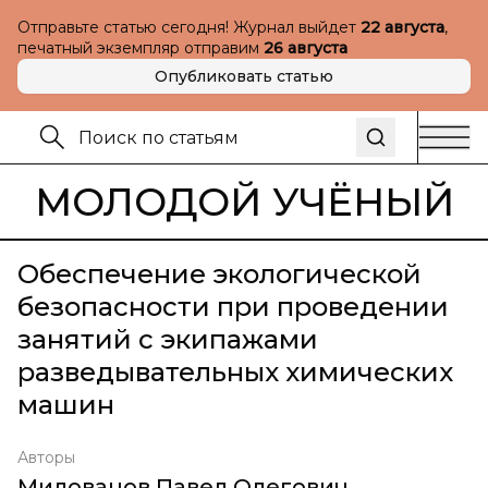
Отправьте статью сегодня! Журнал выйдет
22 августа
,
печатный экземпляр отправим
26 августа
Опубликовать статью
МОЛОДОЙ УЧЁНЫЙ
Обеспечение экологической
безопасности при проведении
занятий с экипажами
разведывательных химических
машин
Авторы
Милованов Павел Олегович
,