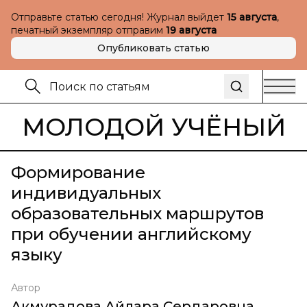
Отправьте статью сегодня! Журнал выйдет
15 августа
,
печатный экземпляр отправим
19 августа
Опубликовать статью
МОЛОДОЙ УЧЁНЫЙ
Формирование
индивидуальных
образовательных маршрутов
при обучении английскому
языку
Автор
Акмурадова Айлара Сердаровна