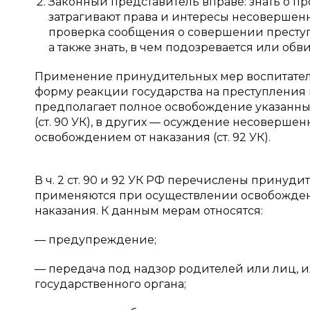
Законный представитель вправе: знать о п
затрагивают права и интересы несовершенн
проверка сообщения о совершении преступл
а также знать, в чем подозревается или об
Применение принудительных мер воспитател
форму реакции государства на преступления 
предполагает полное освобождение указанных 
(ст. 90 УК), в других — осуждение несовершен
освобождением от наказания (ст. 92 УК).
В ч. 2 ст. 90 и 92 УК РФ перечислены принуд
применяются при осуществлении освобождени
наказания. К данным мерам относятся:
— предупреждение;
— передача под надзор родителей или лиц, 
государственного органа;