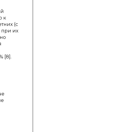
ой
ю к
тних (с
 при их
сно
я
 [8].
ые
ые