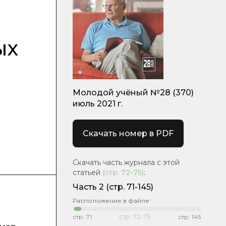
ых
Молодой учёный №28 (370)
июль 2021 г.
Скачать номер в PDF
Скачать часть журнала с этой
статьей
(стр.
72-75
)
:
Часть 2
(стр. 71-145)
Расположение в файле:
стр.
71
стр.
72-75
стр.
145