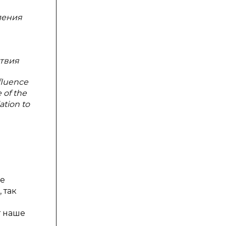
ления
ствия
fluence
 of the
ation to
ие
 так
т наше