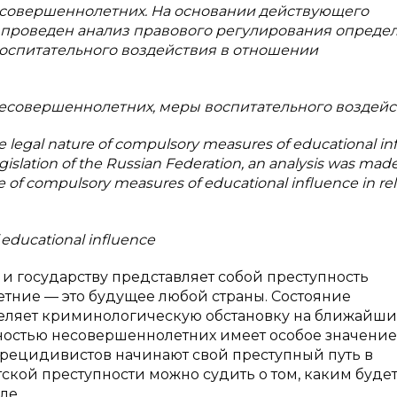
есовершеннолетних. На основании действующего
 проведен анализ правового регулирования опреде
спитательного воздействия в отношении
несовершеннолетних, меры воспитательного воздей
he legal nature of compulsory measures of educational in
legislation of the Russian Federation, an analysis was made
ure of compulsory measures of educational influence in rel
f educational influence
и государству представляет собой преступность
тние — это будущее любой страны. Состояние
деляет криминологическую обстановку на ближайш
упностью несовершеннолетних имеет особое значение,
% рецидивистов начинают свой преступный путь в
ской преступности можно судить о том, каким буде
ле.