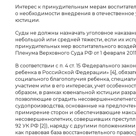
Интерес к принудительным мерам воспитател
о необходимости внедрения в отечественное
юстиции.
Суды не должны назначать уголовное наказ
небольшой или средней тяжести, если их ис
принудительных мер воспитательного воздейст
Пленума Верховного Суда РФ от 1 февраля 2011 г.
В соответствии с п. 4 ст. 15 Федерального зако
ребенка в Российской Федерации» [4], обяза
социального благополучия ребенка, специал
участием или в его интересах, учет особенно
образом, в рамках ювенальной юстиции разра
позволяющие оградить несовершеннолетнего 
судопроизводства, основанные на предпочте
примирение сторон и обеспечивающие макси
несовершеннолетних, совершивших преступлен
92 УК РФ [2]), наряду с другими положениями у
как правовая база восстановительного правос