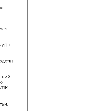
ля
учет
ь
6 УПК
одства
ствий
го
 УПК
тьи.