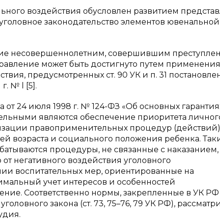
ьного воздействия обусловлен развитием предста
 уголовное законодательство элементов ювенальной
ание несовершеннолетним, совершившим преступле
правление может быть достигнуто путем применени
вия, предусмотренных ст. 90 УК и п. 31 постановле
 № l [5].
на от 24 июля 1998 г. № 124-ФЗ «Об основных гаранти
тельными являются обеспечение приоритета личног
изации правоприменительных процедур (действий) 
стей возраста и социального положения ребенка. Так
батываются процедуры, не связанные с наказанием,
от негативного воздействия уголовного
нии воспитательных мер, ориентированные на
мальный учет интересов и особенностей
ие. Соответственно нормы, закрепленные в УК РФ (
головного закона (ст. 73, 75–76, 79 УК РФ), рассмат
удия.