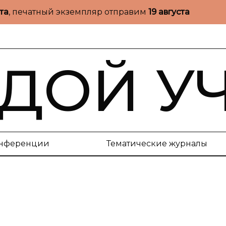
ста
, печатный экземпляр отправим
19 августа
ДОЙ У
нференции
Тематические журналы