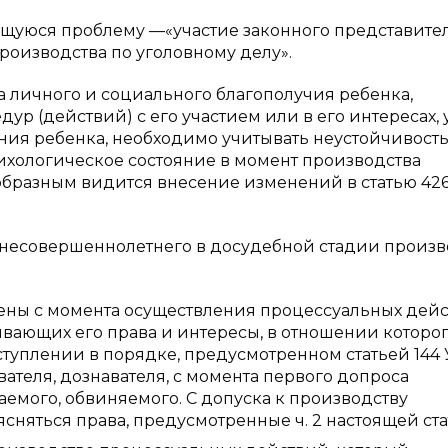
ющуюся проблему —«участие законного представите
оизводства по уголовному делу».
личного и социального благополучия ребенка,
 (действий) с его участием или в его интересах, 
ния ребенка, необходимо учитывать неустойчивост
ихологическое состояние в момент производства
ообразным видится внесение изменений в статью 42
ля несовершеннолетнего в досудебной стадии произв
ены с момента осуществления процессуальных дей
вающих его права и интересы, в отношении которо
туплении в порядке, предусмотренном статьей 144
вателя, дознавателя, с момента первого допроса
аемого, обвиняемого. С допуска к производству
няться права, предусмотренные ч. 2 настоящей ста