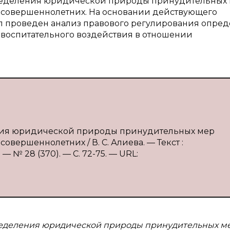
пределения юридической природы принудительных
есовершеннолетних. На основании действующего
л проведен анализ правового регулирования опре
оспитательного воздействия в отношении
ения юридической природы принудительных мер
вершеннолетних / В. С. Алиева. — Текст :
 № 28 (370). — С. 72-75. — URL:
ределения юридической природы принудительных м