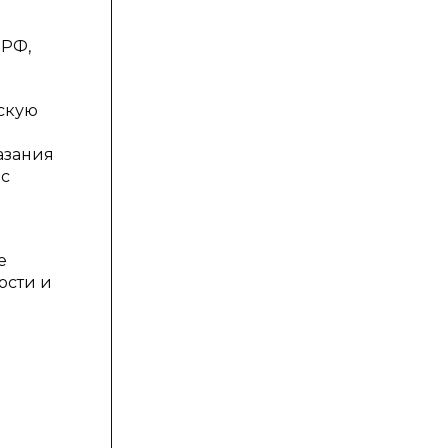
 РФ,
скую
азания
 с
е
ости и