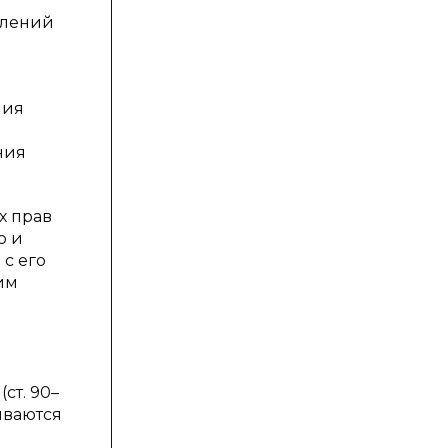
влений
ния
я
ния
ях прав
о и
с его
им
ст. 90–
риваются