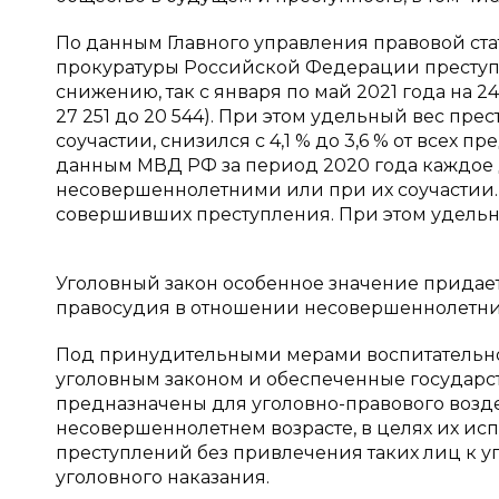
По данным Главного управления правовой ст
прокуратуры Российской Федерации преступ
снижению, так с января по май 2021 года на 
27 251 до 20 544). При этом удельный вес п
соучастии, снизился с 4,1 % до 3,6 % от всех
данным МВД РФ за период 2020 года каждое д
несовершеннолетними или при их соучастии.
совершивших преступления. При этом удельный
Уголовный закон особенное значение придает
правосудия в отношении несовершеннолетни
Под принудительными мерами воспитательно
уголовным законом и обеспеченные государ
предназначены для уголовно-правового возд
несовершеннолетнем возрасте, в целях их ис
преступлений без привлечения таких лиц к у
уголовного наказания.