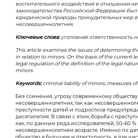
воспитательного воздействия в отношении н
законодательства Российской Федерации был
юридической природы принудительных мер во
несовершеннолетних.
Ключевые слова:
уголовная ответственность 
This article examines the issues of determining t
in relation to minors. On the basis of the current 
legal regulation of the definition of the legal nat
minors.
Keywords:
criminal liability of minors, measures o
Без сомнения, угрозу современному обществу 
несовершеннолетних, так как несовершенноле
преступности детей и подростков предопре
десятилетия. В связи с этим, борьба с прест
как, по данным ряда исследователей, 50–60 
несовершеннолетнем возрасте. Именно по дет
общество в будущем и преступность, в том чис