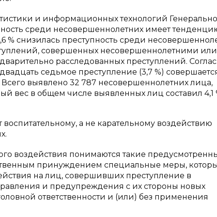
атистики и информационных технологий Генеральн
ность среди несовершеннолетних имеет тенденци
24,6 % снизилась преступность среди несовершенноле
реступлений, совершенных несовершеннолетними или
 предварительно расследованных преступлений. Согла
вадцать седьмое преступление (3,7 %) совершаетс
 Всего выявлено 32 787 несовершеннолетних лица,
 вес в общем числе выявленных лиц составил 4,1 %
 воспитательному, а не карательному воздействию
х.
го воздействия понимаются такие предусмотренн
ственным принуждением специальные меры, котор
ействия на лиц, совершивших преступление в
правления и предупреждения с их стороны новых
головной ответственности и (или) без применения