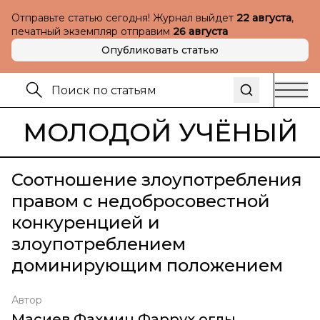
Отправьте статью сегодня! Журнал выйдет
22 августа
,
печатный экземпляр отправим
26 августа
Опубликовать статью
МОЛОДОЙ УЧЁНЫЙ
Соотношение злоупотребления
правом с недобросовестной
конкуренцией и
злоупотреблением
доминирующим положением
Автор
Масиев Фахмин Фаррух оглы