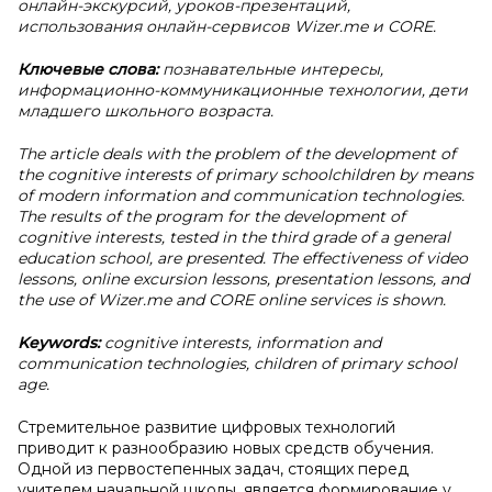
онлайн-экскурсий, уроков-презентаций,
использования онлайн-сервисов Wizer.me и CORE.
Ключевые слова:
познавательные интересы,
информационно-коммуникационные технологии, дети
младшего школьного возраста.
The article deals with the problem of the development of
the cognitive interests of primary schoolchildren by means
of modern information and communication technologies.
The results of the program for the development of
cognitive interests, tested in the third grade of a general
education school, are presented. The effectiveness of video
lessons, online excursion lessons, presentation lessons, and
the use of Wizer.me and CORE online services is shown.
Keywords:
cognitive interests, information and
communication technologies, children of primary school
age.
Стремительное развитие цифровых технологий
приводит к разнообразию новых средств обучения.
Одной из первостепенных задач, стоящих перед
учителем начальной школы, является формирование у