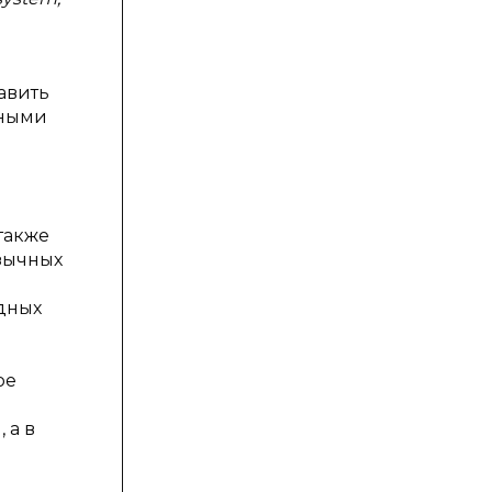
авить
рными
также
зычных
одных
ое
 а в