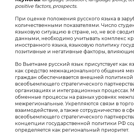
positive factors, prospects.
При оценке положения русского языка в зару
количественными показателями. Число студе
языковую ситуацию в стране, но, не всё свод
данными, необходимо учитывать комплекс к
иностранного языка, языковую политику госу
позитивные и негативные факторы, влияющие 
Во Вьетнаме русский язык присутствует как 
как средство межнационального общения ме
граждан обеспечивается внешней политикой 
всеобъемлющего стратегического партнерства
организациях и интеграционных процессах. 
обменные процессы на разных уровнях: межп
межрегиональные. Укрепляются связи в торг
взаимодействие, а также сотрудничество в сф
всеобъемлющего стратегического партнерства,
концепции государственной политики РФ со
определяется как региональный приоритет.