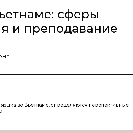
Вьетнаме: сферы
я и преподавание
онг
о языка во Вьетнаме, определяются перспективные
и.