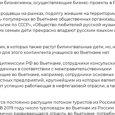
 и бизнесмены, осуществляющие бизнес-проекты в 
продавцы на рынках, подолгу жившие на территори
ь популярных во Вьетнаме общественных организац
льгия по СССР», «Общество любителей русской музы
ских семьях дети прекрасно владеют русским языком 
х, в которых также растут билингвальные дети, но, 
 для этого контингента учащихся во Вьетнаме нет.
дипмиссии РФ во Вьетнаме, сотрудники консульск
денных в соответствии с межправительственными
ющие во Вьетнаме, например, сотрудники основных
естных предприятий, крупнейшим из которых являе
т успешно работающая в нефтегазовой отрасли, а т
ся постоянно растущим потоком туристов из России
. В 2019 году число турпоездок во Вьетнам из России
амично развивающаяся отрасль во Вьетнаме, потребн