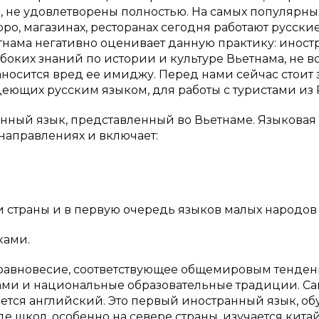
, не удовлетворены полностью. На самых популярны
юро, магазинах, ресторанах сегодня работают русские
етнама негативно оценивает данную практику: иност
боких знаний по истории и культуре Вьетнама, не в
носится вред ее имиджу. Перед нами сейчас стоит 
ющих русским языком, для работы с туристами из 
нный язык, представленный во Вьетнаме. Языковая
 направлениях и включает:
и страны и в первую очередь языков малых народов
ками.
 равновесие, соответствующее общемировым тенде
ами и национальные образовательные традиции. С
тся английский. Это первый иностранный язык, об
яде школ, особенно на севере страны, изучается кит