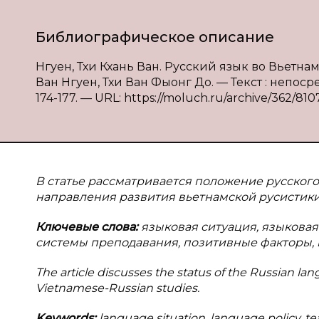
Библиографическое описание
Нгуен, Тхи Кхань Ван. Русский язык во Вьетн
Ван Нгуен, Тхи Ван Фыонг До. — Текст : непоср
174-177. — URL: https://moluch.ru/archive/362/810
В статье рассматривается положение русског
направления развития вьетнамской русистики
Ключевые слова:
языковая ситуация, языковая
системы преподавания, позитивные факторы, 
The article discusses the status of the Russian l
Vietnamese-Russian studies.
Keywords:
language situation, language policy, t