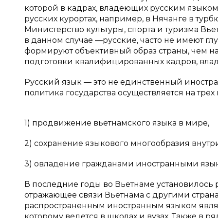
которой в кадрах, владеющих русским языком
русских курортах, например, в Нячанге в турб
Министерство культуры, спорта и туризма Вь
в данном случае —русские, часто не имеют глу
формируют объективный образ страны, чем на
подготовки квалифицированных кадров, владе
Русский язык — это не единственный иностра
политика государства осуществляется на трех
1) продвижение вьетнамского языка в мире,
2) сохранение языкового многообразия внутр
3) овладение гражданами иностранными язы
В последние годы во Вьетнаме установилось
отражающее связи Вьетнама с другими стран
распространенным иностранным языком являе
которому ведется в школах и вузах. Также в р