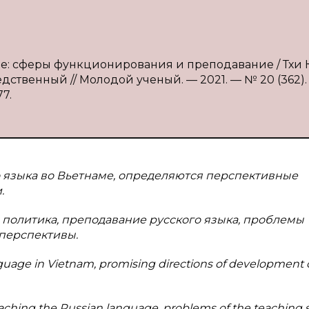
аме: сферы функционирования и преподавание / Тхи 
едственный // Молодой ученый. — 2021. — № 20 (362).
77.
о языка во Вьетнаме, определяются перспективные
.
 политика, преподавание русского языка, проблемы
перспективы.
anguage in Vietnam, promising directions of development 
eaching the Russian language, problems of the teaching 