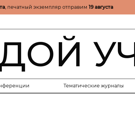
ста
, печатный экземпляр отправим
19 августа
ДОЙ У
нференции
Тематические журналы