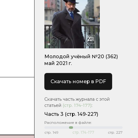
Молодой учёный №20 (362)
май 2021 г.
Скачать номер в PDF
Скачать часть журнала с этой
статьей
(стр.
174-177
)
:
Часть 3
(стр. 149-227)
Расположение в файле:
стр.
149
стр.
174-177
стр.
227