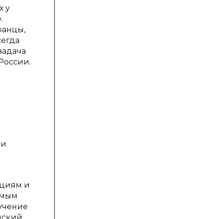
х у
.
ранцы,
сегда
задача
России.
 и
нциям и
амым
учение
айский