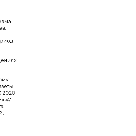
нама
ев.
ериод
дениях
ому
азеты
0.2020
их 47
а.
й,