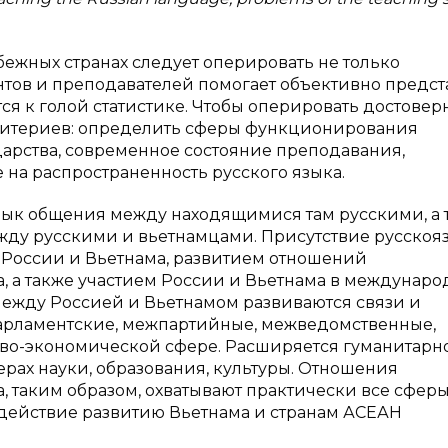
бежных странах следует оперировать не только
нтов и преподавателей помогает объективно предст
ится к голой статистике. Чтобы оперировать достове
ритериев: определить сферы функционирования
дарства, современное состояние преподавания,
на распространенность русского языка.
язык общения между находящимися там русскими, а 
жду русскими и вьетнамцами. Присутствие русскоя
России и Вьетнама, развитием отношений
, а также участием России и Вьетнама в междунар
Между Россией и Вьетнамом развиваются связи и
арламентские, межпартийные, межведомственные,
ово-экономической сфере. Расширяется гуманитарн
ерах науки, образования, культуры. Отношения
 таким образом, охватывают практически все сферы,
действие развитию Вьетнама и странам АСЕАН