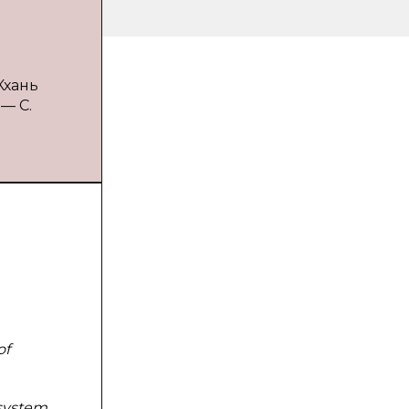
Кхань
 — С.
of
system,