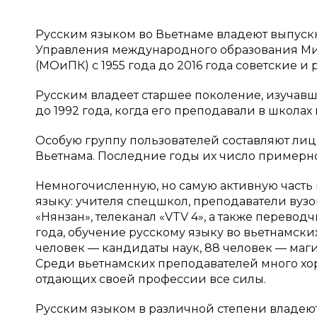
Русским языком во Вьетнаме владеют выпускн
Управления международного образования Мин
(МОиПК) с 1955 года до 2016 года советские и
Русским владеет старшее поколение, изучавш
до 1992 года, когда его преподавали в школах
Особую группу пользователей составляют лиц
Вьетнама. Последние годы их число примерно 
Немногочисленную, но самую активную часть
языку: учителя спецшкол, преподаватели вузо
«Нянзан», телеканал «VTV 4», а также переводч
года, обучение русскому языку во вьетнамских
человек — кандидаты наук, 88 человек — маги
Среди вьетнамских преподавателей много хор
отдающих своей профессии все силы.
Русским языком в различной степени владею