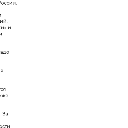
России.
и
ий,
ки» и
и
надо
их
тся
акже
. За
ости