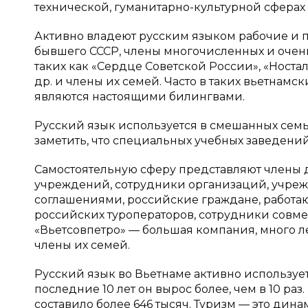
технической, гуманитарно-культурной сферах
Активно владеют русским языком рабочие и 
бывшего СССР, члены многочисленных и очен
таких как «Сердце Советской России», «Носта
др. и члены их семей. Часто в таких вьетнам
являются настоящими билингвами.
Русский язык используется в смешанных семья
заметить, что специальных учебных заведений
Самостоятельную сферу представляют члены 
учреждений, сотрудники организаций, учреж
соглашениями, российские граждане, работа
российских туроператоров, сотрудники совм
«Вьетсовпетро» — большая компания, много ле
члены их семей.
Русский язык во Вьетнаме активно использует
последние 10 лет он вырос более, чем в 10 раз
составило более 646 тысяч. Туризм — это дин