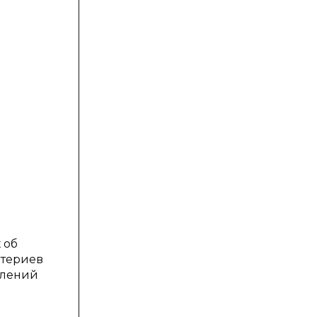
 об
итериев
влений