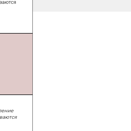
ываются
ление
ываются