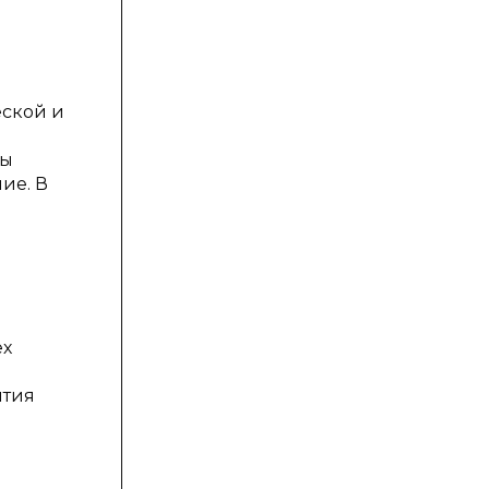
еской и
мы
ие. В
ех
ятия