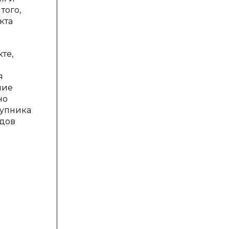
того,
кта
те,
я
ние
но
тупника
одов