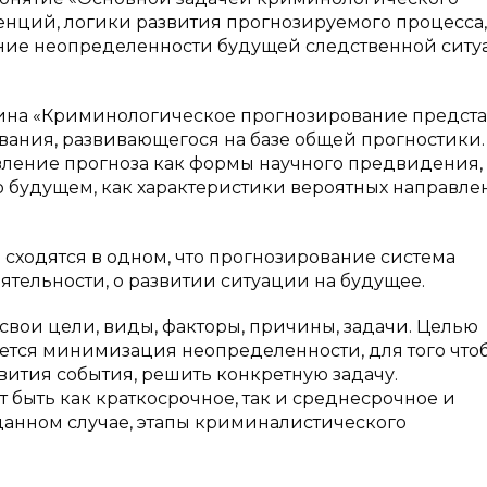
нций, логики развития прогнозируемого процесса,
ияние неопределенности будущей следственной сит
лкина «Криминологическое прогнозирование предста
вания, развивающегося на базе общей прогностики.
авление прогноза как формы научного предвидения,
 будущем, как характеристики вероятных направл
е сходятся в одном, что прогнозирование система
ятельности, о развитии ситуации на будущее.
вои цели, виды, факторы, причины, задачи. Целью
тся минимизация неопределенности, для того что
ития события, решить конкретную задачу.
быть как краткосрочное, так и среднесрочное и
 данном случае, этапы криминалистического