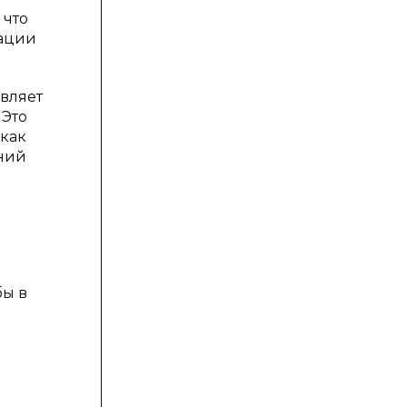
 что
уации
вляет
 Это
 как
ений
бы в