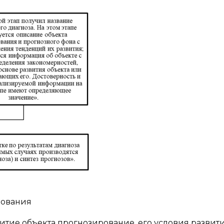
рования
итие объекта прогнозирование, его условия развит