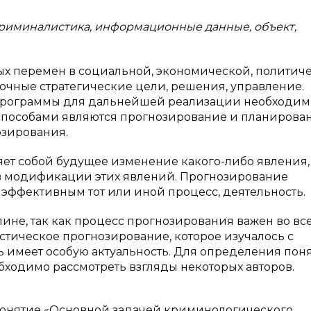
криминалистика, информационные данные, объект,
х перемен в социальной, экономической, политич
точные стратегические цели, решения, управление.
и программы для дальнейшей реализации необходи
способами являются прогнозирование и планирован
озирования.
ет собой будущее изменение какого-либо явления,
в модификации этих явлений. Прогнозирование
 эффективным тот или иной процесс, деятельность.
ине, так как процесс прогнозирования важен во вс
стическое прогнозирование, которое изучалось с
 имеет особую актуальность. Для определения пон
ходимо рассмотреть взгляды некоторых авторов.
 понятие «Основной задачей криминологического