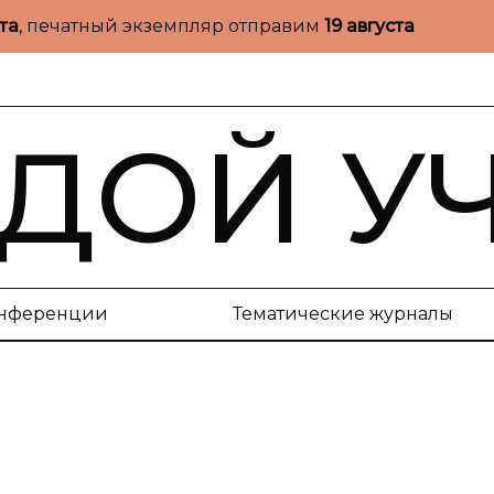
ста
, печатный экземпляр отправим
19 августа
ДОЙ У
нференции
Тематические журналы