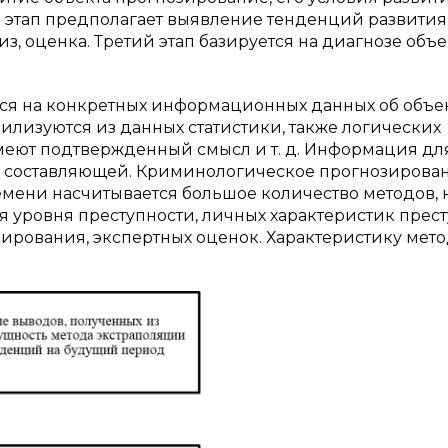
й этап предполагает выявление тенденций развития 
з, оценка. Третий этап базируется на диагнозе объе
я на конкретных информационных данных об объек
илизуются из данных статистики, также логических
меют подтвержденный смысл и т. д. Информация дл
й составляющей. Криминологическое прогнозирова
емени насчитывается большое количество методов, 
 уровня преступности, личных характеристик прес
елирования, экспертных оценок. Характеристику мет