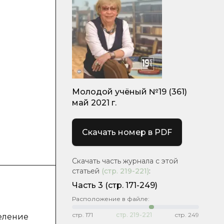
е
Молодой учёный №19 (361)
май 2021 г.
Скачать номер в PDF
Скачать часть журнала с этой
статьей
(стр.
219-221
)
:
Часть 3
(стр. 171-249)
Расположение в файле:
стр.
171
стр.
219-221
стр.
249
еление