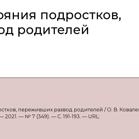
ояния подростков,
од родителей
остков, переживших развод родителей / О. В. Ковале
021. — № 7 (349). — С. 191-193. — URL: