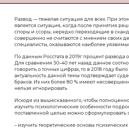
Развод — тяжелая ситуация для всех. При это
является ситуация, когда после принятия ре
споры и ссоры, нередко переходящие в скан
совершенно не считаются с мнением своих де
специалисты, оказываются наиболее уязвимы
По данным Росстата в 2019г процент развода 
Для сравнения 30–40 лет назад данное соотнош
говорить о точных цифрах, то в 2018 году было
актуальность данной темы подтверждает судебн
браков. Из них более 80 % имеют несовершенн
нельзя игнорировать.
Исходя из вышесказанного, чтобы полноценно 
изучить психологические особенности подрост
поставленной целью можно сформулировать 
– изучить теоретические основы психически