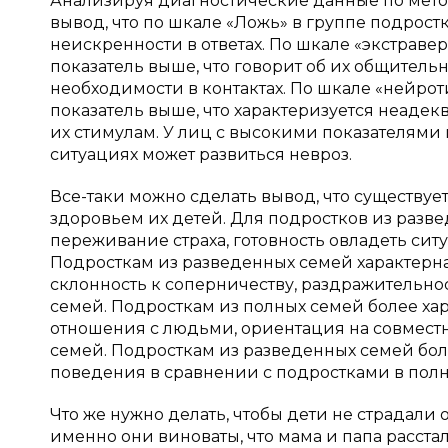
Анализируя диагностические данные по мето
вывод, что по шкале «Ложь» в группе подрост
неискренности в ответах. По шкале «экстрав
показатель выше, что говорит об их общительн
необходимости в контактах. По шкале «нейро
показатель выше, что характеризуется неад
их стимулам. У лиц с высокими показателями
ситуациях может развиться невроз.
Все-таки можно сделать вывод, что существу
здоровьем их детей. Для подростков из разв
переживание страха, готовность овладеть сит
Подросткам из разведенных семей характерна 
склонность к соперничеству, раздражительнос
семей. Подросткам из полных семей более х
отношения с людьми, ориентация на совмест
семей. Подросткам из разведенных семей бол
поведения в сравнении с подростками в полн
Что же нужно делать, чтобы дети не страдали 
именно они виноваты, что мама и папа расстал