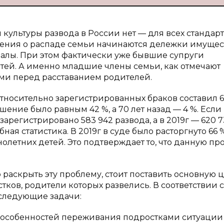
м культуры развода в России нет — для всех стандар
шения о распаде семьи начинаются дележки имущес
далы. При этом фактически уже бывшие супруги
тей. А именно младшие члены семьи, как отмечают
ми перед расставанием родителей.
относительно зарегистрированных браков составил 6
ение было равным 42 %, а 70 лет назад — 4 %. Если
 зарегистрировано 583 942 развода, а в 2019г — 620 7
ая статистика. В 2019г в суде было расторгнуто 66 
олетних детей. Это подтверждает то, что данную пр
раскрыть эту проблему, стоит поставить основную 
ков, родители которых развелись. В соответствии с
следующие задачи:
х особенностей переживания подростками ситуации