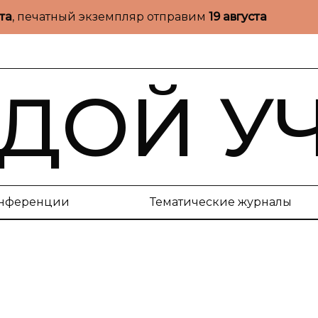
ста
, печатный экземпляр отправим
19 августа
ДОЙ У
нференции
Тематические журналы