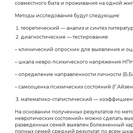
совместного быта и проживания на одной жи
Методы исследования будут следующие:
теоретический — анализ и синтез литератур
диагностические — тестирование:
– клинический опросник для выявления и оце
– шкала невро-психического напряжения НПН (
– определение направленности личности (Б.Ба
– самооценка психических состояний (Г.Айзен
математико-статистический — коэффициен
На основании полученных результатов по ме
невротических состояний» можно сделать выв
разведенных семей выявлен болезненный хара
полных семей средний результат по всем шка