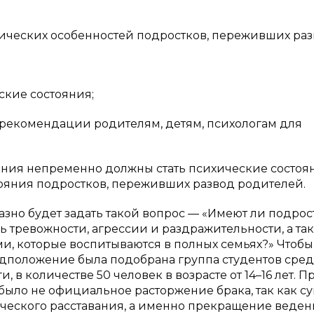
ических особенностей подростков, переживших ра
ские состояния;
рекомендации родителям, детям, психологам для
ания непременно должны стать психические состоя
тояния подростков, переживших развод родителей.
зно будет задать такой вопрос — «Имеют ли подрос
 тревожности, агрессии и раздражительности, а та
и, которые воспитываются в полных семьях?» Чтобы
редположение была подобрана группа студентов сре
в количестве 50 человек в возрасте от 14–16 лет. П
ло не официальное расторжение брака, так как с
тического расставания, а именно прекращение веде