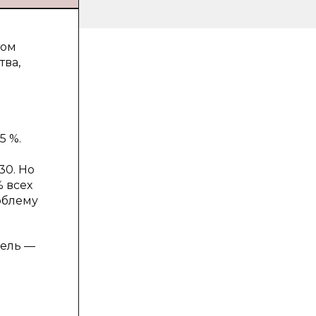
том
тва,
5 %.
30. Но
% всех
облему
цель —