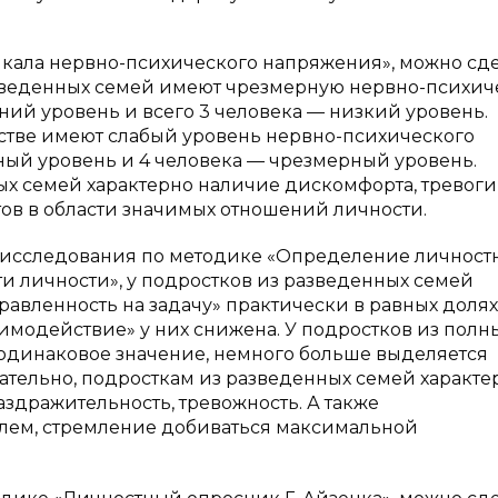
«Шкала нервно-психического напряжения», можно сд
азведенных семей имеют чрезмерную нервно-психи
дний уровень и всего 3 человека — низкий уровень.
стве имеют слабый уровень нервно-психического
нный уровень и 4 человека — чрезмерный уровень.
х семей характерно наличие дискомфорта, тревоги, 
ов в области значимых отношений личности.
о исследования по методике «Определение личност
 личности», у подростков из разведенных семей
правленность на задачу» практически в равных долях
имодействие» у них снижена. У подростков из полн
одинаковое значение, немного больше выделяется
ательно, подросткам из разведенных семей характе
аздражительность, тревожность. А также
лем, стремление добиваться максимальной