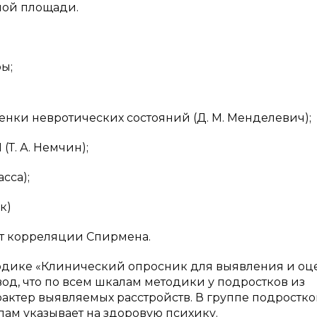
лой площади.
ы;
нки невротических состояний (Д. М. Менделевич);
Т. А. Немчин);
сса);
к)
т корреляции Спирмена.
тодике «Клинический опросник для выявления и оц
од, что по всем шкалам методики у подростков из
ктер выявляемых расстройств. В группе подростко
лам указывает на здоровую психику.