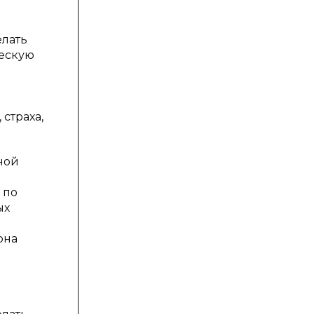
елать
ческую
страха,
ной
 по
ых
рна