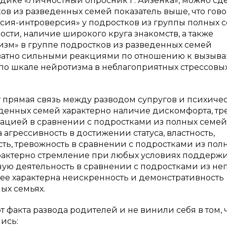
дике «Личностный опросник Г. Айзенка», можно сд
ков из разведенных семей показатель выше, что гово
ерсия-интроверсия» у подростков из группы полных 
ости, наличие широкого круга знакомств, а также
тизм» в группе подростков из разведенных семей
екватно сильными реакциями по отношению к вызы
 по шкале нейротизма в неблагоприятных стрессовы
ет прямая связь между разводом супругов и психиче
еденных семей характерно наличие дискомфорта, тр
уацией в сравнении с подростками из полных семей
агрессивность в достижении статуса, властность,
ть, тревожность в сравнении с подростками из пол
арактерно стремление при любых условиях поддерж
ную деятельность в сравнении с подростками из не
ее характерна неискренность и демонстративность
ых семьях.
от факта развода родителей и не винили себя в том, 
ись: