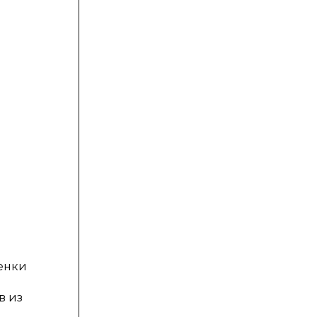
енки
в из