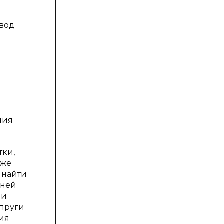
звод
ния
тки,
кже
 найти
дней
ри
упруги
ния