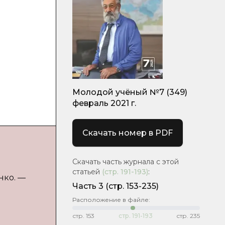
Молодой учёный №7 (349)
февраль 2021 г.
Скачать номер в PDF
Скачать часть журнала с этой
статьей
(стр.
191-193
)
:
нко. —
Часть 3
(стр. 153-235)
Расположение в файле:
стр.
153
стр.
191-193
стр.
235