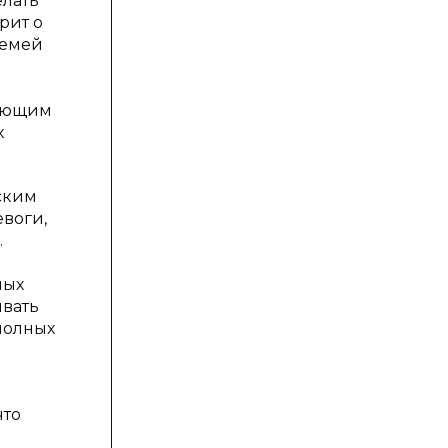
елать
рит о
семей
вающим
х
ским
евоги,
.
ных
ивать
полных
что