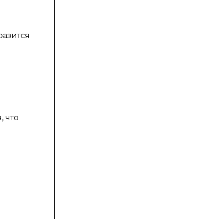
разится
 что