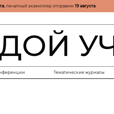
ста
, печатный экземпляр отправим
19 августа
ДОЙ У
нференции
Тематические журналы