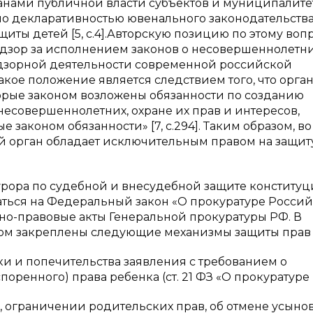
нами публичной власти субъектов и муниципалитет
лено декларативностью ювенального законодательства
ты детей [5, с.4].Авторскую позицию по этому воп
адзор за исполнением законов о несовершеннолетни
дзорной деятельности современной российской
 такое положение является следствием того, что орга
торые законом возложены обязанности по созданию
есовершеннолетних, охране их прав и интересов,
законом обязанности» [7, с.294]. Таким образом, во
й орган обладает исключительным правом на защит
рора по судебной и внесудебной защите конститу
ться на Федеральный закон «О прокуратуре Росси
о-правовые акты Генеральной прокуратуры РФ. В
ом закреплены следующие механизмы защиты прав 
ки и попечительства заявления с требованием о
оренного) права ребенка (ст. 21 ФЗ «О прокуратуре 
, ограничении родительских прав, об отмене усыно