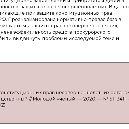
нституционно закрепленным приоритетом детей в
вностью защиты прав несовершеннолетних. В данн
зникающие при защите конституционных прав
Ф. Проанализирована нормативно-правая база в
е механизмы защиты прав несовершеннолетних,
нена эффективность средств прокурорского
, были выдвинуты проблемы исследуемой теме и
 конституционных прав несовершеннолетних органа
едственный // Молодой ученый. — 2020. — № 51 (341). 
65.