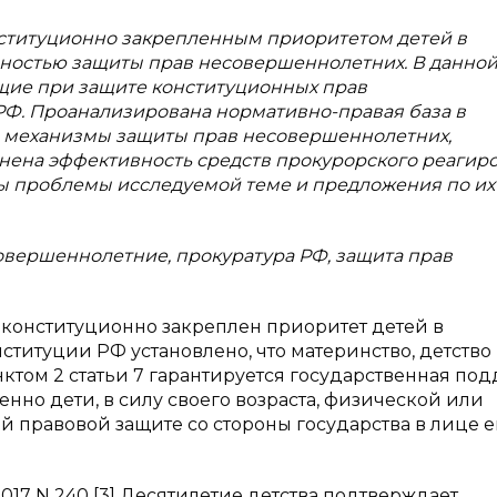
нституционно закрепленным приоритетом детей в
ностью защиты прав несовершеннолетних. В данной
щие при защите конституционных прав
Ф. Проанализирована нормативно-правая база в
 механизмы защиты прав несовершеннолетних,
ена эффективность средств прокурорского реагиро
ты проблемы исследуемой теме и предложения по их
овершеннолетние, прокуратура РФ, защита прав
конституционно закреплен приоритет детей в
ституции РФ установлено, что материнство, детство
нктом 2 статьи 7 гарантируется государственная по
Именно дети, в силу своего возраста, физической или
й правовой защите со стороны государства в лице е
017 N 240 [3] Десятилетие детства подтверждает