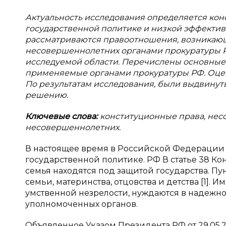
Актуальность исследования определяется ко
государственной политике и низкой эффектив
рассматриваются правоотношения, возникаю
несовершеннолетних органами прокуратуры Р
исследуемой области. Перечислены основные
применяемые органами прокуратуры РФ. Оцен
По результатам исследования, были выдвину
решению.
Ключевые слова:
конституционные права, нес
несовершеннолетних.
В настоящее время в Российской Федерации 
государственной политике. РФ В статье 38 Кон
семья находятся под защитой государства. Пу
семьи, материнства, отцовства и детства [1]. 
умственной незрелости, нуждаются в надежно
уполномоченных органов.
Объявленное Указом Президента РФ от 29.05.2