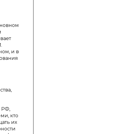
сновном
м
ивает
.
ом, и в
рования
ства,
 РФ,
ми, кто
щать их
рности