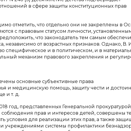
оотношений в сфере защиты конституционных прав
димо отметить, что отдельно они не закреплены в О
ются с правовым статусом личности, установленны
предположить, что законодатель тем самым обеспеч
, независимо от возрастных признаков. Однако, В. И
во специфическое и в политическом, и в материальн
альный механизм правового закрепления и регули
ечены основные субъективные права
вья и медицинскую помощь, защиту чести и достоин
 и т. д.
2018 год, представленных Генеральной прокуратурой
соблюдения прав и интересов детей, совершены те
ь условия для реализации этих прав, а также защи
 и учреждениями системы профилактики безнадзо