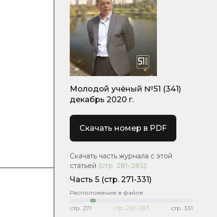
Молодой учёный №51 (341)
декабрь 2020 г.
Скачать номер в PDF
Скачать часть журнала с этой
статьей
(стр.
281-283
)
:
Часть 5
(стр. 271-331)
Расположение в файле:
стр.
271
стр.
281-283
стр.
331