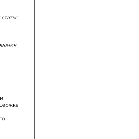
 статье
вания.
 и
ддержка
го