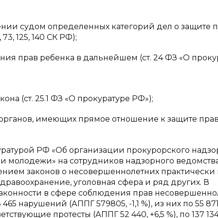
рении судом определенных категорий дел о защите 
73, 125, 140 СК РФ);
ия прав ребенка в дальнейшем (ст. 24 ФЗ «О проку
на (ст. 25.1 ФЗ «О прокуратуре РФ»);
 органов, имеющих прямое отношение к защите пра
уратурой РФ «Об организации прокурорского надзор
и молодежи» на сотрудников надзорного ведомств
ением законов о несовершеннолетних практически 
здравоохранение, уголовная сфера и ряд других. В
ю законности в сфере соблюдения прав несовершенн
465 нарушений (АППГ 579805, -1,1 %), из них по 55 87
твующие протесты (АППГ 52 440, +6,5 %), по 137 13