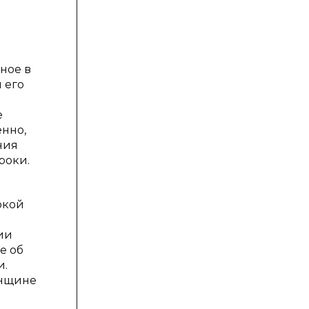
ное в
 его
е
нно,
ния
роки.
ркой
ии
е об
и.
енщине