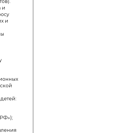
ов).
 и
росу
х и
ны
у
ционных
йской
детей:
РФ»);
вления