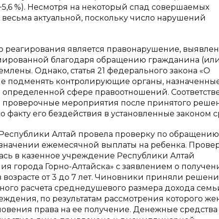
+5,6 %). Несмотря на некоторый спад совершаемых
я весьма актуальной, поскольку число нарушений
о реагирования является правонарушение, выявлен
иированной благодаря обращению гражданина (или
емлены. Однако, статья 21 федерального закона «О
не подменять контролирующие органы, назначенны
в определенной сфере правоотношений. Соответстве
ь проверочные мероприятия после принятого реше
 факту его бездействия в установленные законом с
ка Республики Алтай провела проверку по обращению
азначении ежемесячной выплаты на ребенка. Прове
лась в казенное учреждение Республики Алтай
я города Горно-Алтайска» с заявлением о получен
возрасте от 3 до 7 лет. Чиновники приняли решени
ьного расчета среднедушевого размера дохода семь
еждения, по результатам рассмотрения которого ж
новения права на ее получение. Денежные средства