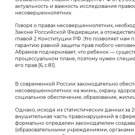
актуальность и важность исследования прав
несовершеннолетних.
Говоря о правах несовершеннолетних, необхо
Законе Российской Федерации, а отождествля
главой 2 Конституции РФ. Это позволяет нам 
гарантию равной защиты прав любого человека
Абрамов подчеркивает, что ребенок — сущест
процессуальном плане, поэтому нужен специ
его прав [6, c.81].
В современной России законодательно обесп
несовершеннолетних: на жизнь, охрану здоро
социальное обеспечение, образование, жилище
Однако, исходя из статистических данных за 
внушительная часть правонарушений в сфере 
формально определен законодателем создават
(образовательными учреждениями, органами