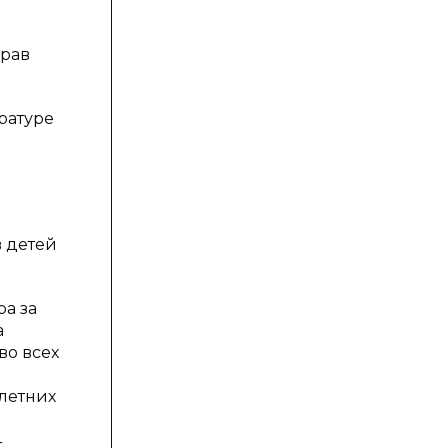
прав
ратуре
в детей
а за
а
во всех
олетних
1
4