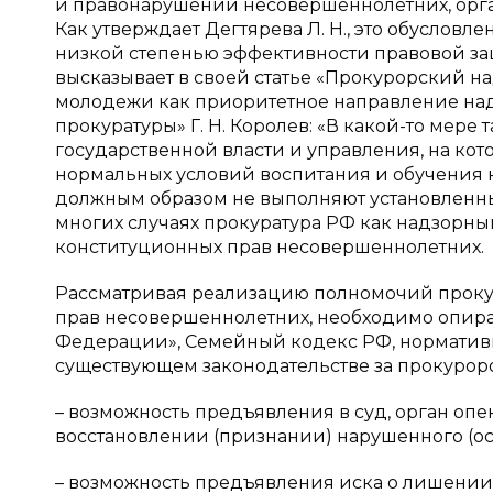
и правонарушений несовершеннолетних, орга
Как утверждает Дегтярева Л. Н., это обуслов
низкой степенью эффективности правовой защи
высказывает в своей статье «Прокурорский н
молодежи как приоритетное направление на
прокуратуры» Г. Н. Королев: «В какой-то мере
государственной власти и управления, на ко
нормальных условий воспитания и обучения н
должным образом не выполняют установленные 
многих случаях прокуратура РФ как надзорны
конституционных прав несовершеннолетних.
Рассматривая реализацию полномочий проку
прав несовершеннолетних, необходимо опира
Федерации», Семейный кодекс РФ, нормативн
существующем законодательстве за прокурор
– возможность предъявления в суд, орган опе
восстановлении (признании) нарушенного (осп
– возможность предъявления иска о лишении