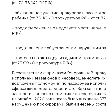
(ст. 70, 73, 142 СК РФ);
– обязательное участие прокурора в рассмот
ребенка (ст. 35 ФЗ «О прокуратуре РФ»; ст.ст. 72, 
– предостережение о недопустимости нарушен
РФ»);
– представление об устранении нарушений зако
– протесты на акты других административных
(ст.23 ФЗ «О прокуратуре РФ»).
В соответствии с приказом Генеральной прок
исполнением законов о несовершеннолетних 
возложены полномочия по надзору за исполн
сферах жизнедеятельности, это образование, 
частности, согласно статистике по состояни
на октябрь 2020 года всего было выявлено 573 
нарушению прокурорами были внесены соответс