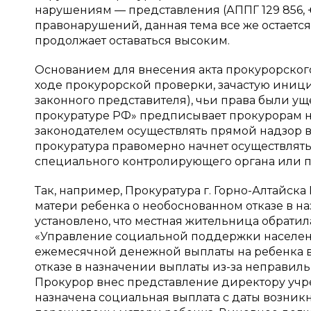
нарушениям — представления (АППГ 129 856, 
правонарушений, данная тема все же остаетс
продолжает оставаться высоким.
Основанием для внесения акта прокурорског
ходе прокурорской проверки, зачастую иниц
законного представителя), чьи права были ущ
прокуратуре РФ» предписывает прокурорам 
законодателем осуществлять прямой надзор 
прокуратура правомерно начнет осуществлят
специального контролирующего органа или по
Так, например, Прокуратура г. Горно-Алтайс
матери ребенка о необоснованном отказе в н
установлено, что местная жительница обрати
«Управление социальной поддержки населени
ежемесячной денежной выплаты на ребенка в 
отказе в назначении выплаты из-за неправил
Прокурор внес представление директору учр
назначена социальная выплата с даты возник