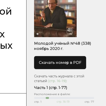
ной
х
ных
Молодой учёный №48 (338)
ноябрь 2020 г.
Скачать номер в PDF
Скачать часть журнала с этой
статьей
(стр.
16-19
)
:
Часть 1
(стр. 1-77)
Расположение в файле:
стр.
1
стр.
16-19
стр.
77