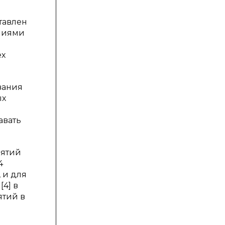
тавлен
ениями
ех
вания
ых
авать
нятий
4
 и для
4] в
ятий в