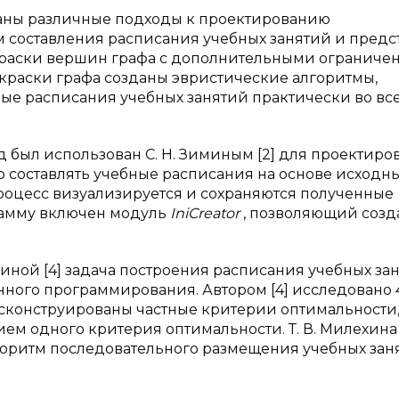
едованы различные подходы к проектированию
составления расписания учебных занятий и предс
скраски вершин графа с дополнительными огранич
скраски графа созданы эвристические алгоритмы,
е расписания учебных занятий практически во вс
 был использован С. Н. Зиминым [2] для проектиро
го составлять учебные расписания на основе исходн
роцесс визуализируется и сохраняются полученные
амму включен модуль
IniCreator
, позволяющий созд
иной [4] задача построения расписания учебных за
ного программирования. Автором [4] исследовано 
х сконструированы частные критерии оптимальности,
ем одного критерия оптимальности. Т. В. Милехина [
оритм последовательного размещения учебных зан