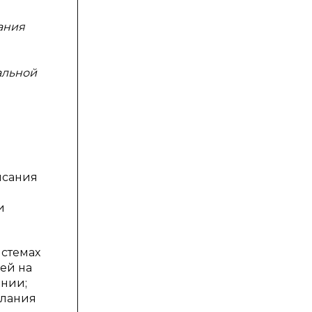
ания
альной
исания
и
стемах
ей на
ании;
елания