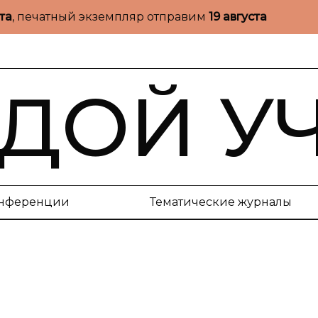
ста
, печатный экземпляр отправим
19 августа
ДОЙ У
нференции
Тематические журналы