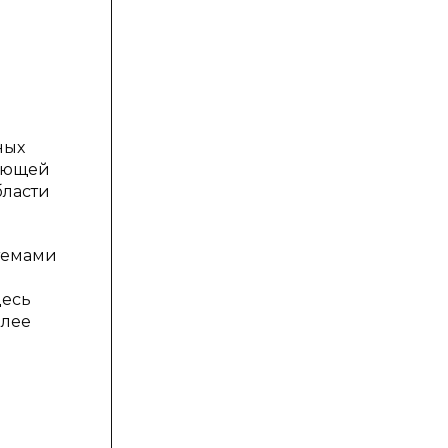
ных
гающей
бласти
темами
десь
олее