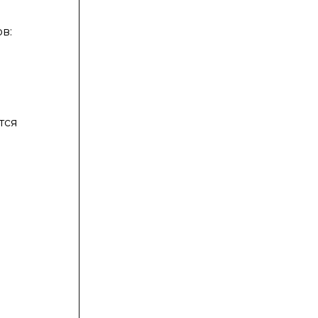
в:
тся