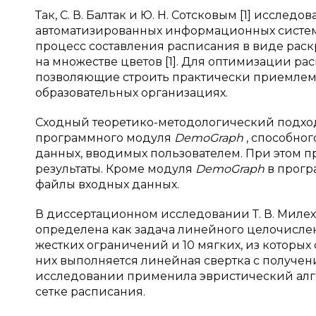
Так, С. В. Балтак и Ю. Н. Сотсковым [1] иссл
автоматизированных информационных систем 
процесс составления расписания в виде ра
на множестве цветов [1]. Для оптимизации ра
позволяющие строить практически приемлемы
образовательных организациях.
Сходный теоретико-методологический подход
программного модуля
DemoGraph
, способно
данных, вводимых пользователем. При этом п
результаты. Кроме модуля
DemoGraph
в
прогр
файлы входных данных.
В диссертационном исследовании Т. В. Милех
определена как задача линейного целочислен
жестких ограничений и 10 мягких, из которы
них выполняется линейная свертка с получени
исследовании применила эвристический алг
сетке расписания.