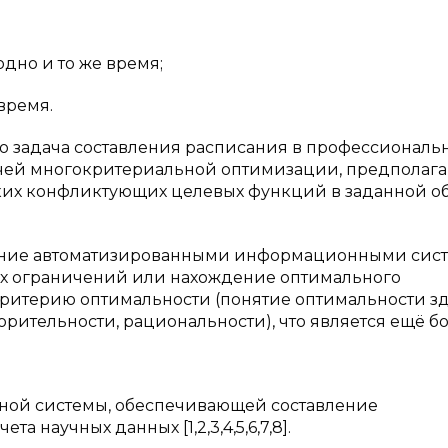
одно и то же время;
время.
о задача составления расписания в профессиональ
дачей многокритериальной оптимизации, предпола
их конфликтующих целевых функций в заданной о
оение автоматизированными информационными сис
х ограничений или нахождение оптимального
критерию оптимальности (понятие оптимальности з
рительности, рациональности), что является ещё б
ой системы, обеспечивающей составление
 научных данных [1,2,3,4,5,6,7,8].