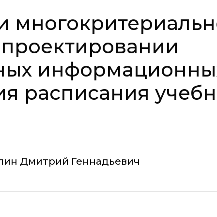
чи многокритериаль
 проектировании
ных информационны
ия расписания учеб
лин Дмитрий Геннадьевич