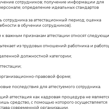
обучение сотрудников; получение информации для
ерсонале; определение идеальных стандартов
ь сотрудника за аттестационный период; оценка
ебности в обучении сотрудников).
 к важным признакам аттестации относят следующи
вытекает из трудовых отношений работника и работо
еделенной должностной категории;
ттестации;
 организационно-правовой форме;
вовые последствия для аттестуемого сотрудника.
аций аттестация как кадровая процедура не являетс
лишь средство, с помощью которого осуществляется
става современной организации.