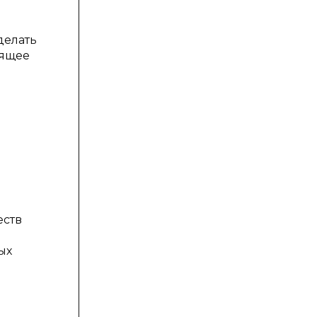
делать
оящее
еств
ых