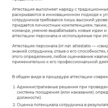
Аттестация выполняет наряду с традиционн
раскрываются в инновационном подходе к упр
сотрудников требовался лишь высокий урове
придается личностным компетенциям, таким, 
команде, умение вырабатывать новые идеи и 
аттестации персонала и используемые при эт
Аттестация персонала (от лат. attestatio — «
знаний сотрудника, отзыв о его способностях
этого определения, любое оценивание квали
применительно к его профессиональной деяте
В общем виде в процедуре аттестации совре
Административные решения при проведени
системы поощрения (или наказания); опре
должности).
Оценка потенциала сотрудника в результат