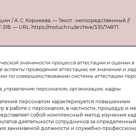
ии / А. С. Корнеева. — Текст : непосредственный //
318. — URL: https://moluch.ru/archive/335/74871.
ческой значимости процесса аттестации и оценки в
аспекты проведения аттестации, ее значение и зада
и по совершенствованию системы аттестации перс
а, управление персоналом, организация, кадры.
авления персоналом характеризуется повышением
 в работе с персоналом, в частности, процедур и м
представляет собой комплексный метод изучения ка
ультатов деятельности сотрудников за определенны
вия занимаемой должности и служебно-профессион