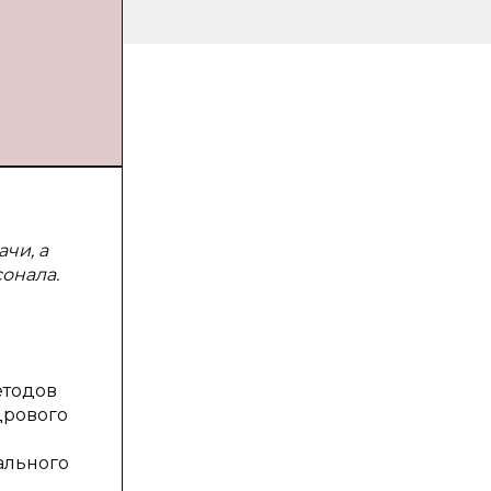
чи, а
онала.
етодов
дрового
й
ального