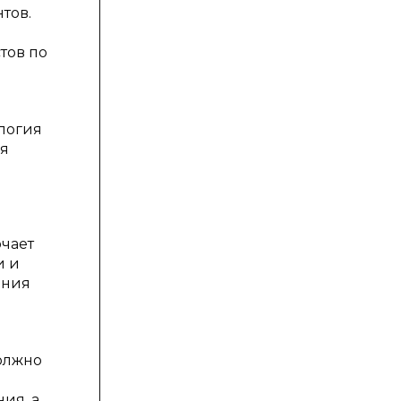
тов.
тов по
ология
ая
чает
и и
ения
олжно
ия, а