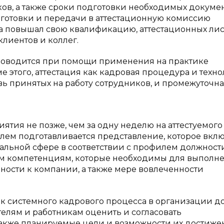
ов, а также сроки подготовки необходимых докумен
дготовки и передачи в аттестационную комиссию
да повышал свою квалификацию, аттестационных лис
лиентов и коллег.
проводится при помощи применения на практике
 этого, аттестация как кадровая процедура и техн
вь принятых на работу сотрудников, и промежуточн
тия не позже, чем за одну неделю на аттестуемого
лем подготавливается представление, которое вклю
альной сфере в соответствии с профилем должност
ым компетенциям, которые необходимы для выполн
ности к компании, а также мере вовлеченности
ак системного кадрового процесса в организации д
елям и работникам оценить и согласовать
акже планируемые цели и возможности их достижен