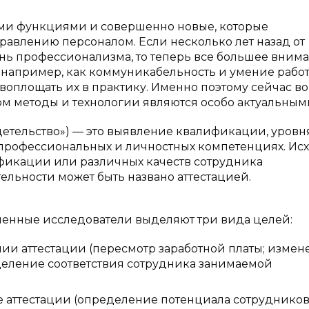
ыми функциями и совершенно новые, которые
авлению персоналом. Если несколько лет назад от
нь профессионализма, то теперь все большее вним
например, как коммуникабельность и умение работ
воплощать их в практику. Именно поэтому сейчас в
ом методы и технологии являются особо актуальным
свидетельство») — это выявление квалификации, уровн
, профессиональных и личностных компетенциях. Ис
фикации или различных качеств сотрудника
льности может быть названо аттестацией.
менные исследователи выделяют три вида целей:
и аттестации (пересмотр заработной платы; измен
деление соответствия сотрудника занимаемой
е аттестации (определение потенциала сотрудников