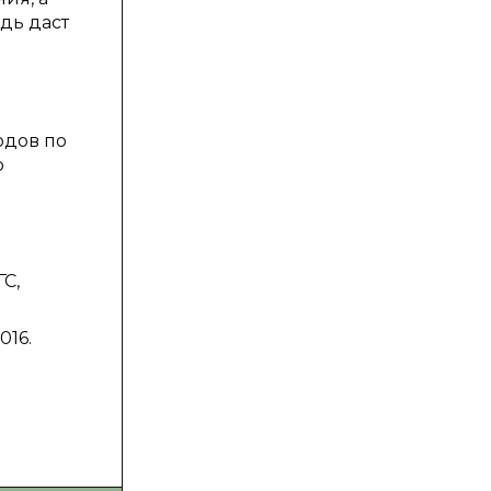
едь даст
одов по
о
С,
016.
ю