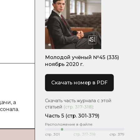
Молодой учёный №45 (335)
ноябрь 2020 г.
Скачать номер в PDF
в
Скачать часть журнала с этой
ачи, а
статьей
(стр.
317-318
)
:
сонала.
Часть 5
(стр. 301-379)
Расположение в файле:
стр.
301
стр.
317-318
стр.
379