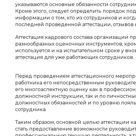
указываются основные обязанности сотрудник
Кроме этого, следует определить порядок по
информации о том, кто из сотрудников и ког
последней проведенной аттестации, отзывов к
Аттестация кадрового состава организации 
разнообразных оценочных инструментов, кроме
используется и на испытательном сроке у вно
аттестация для уже работающих сотрудников.
Перед проведением аттестационного мероприя
работника его непосредственным руководите
его многоаспектную оценку как в профессион
должностной инструкции, так и по личностн
должностных обязанностей и по уровню лояль
сотрудника.
Таким образом, основной целью аттестации к
стать предоставление возможности руководит
профессиональную текущую деятельность, а т