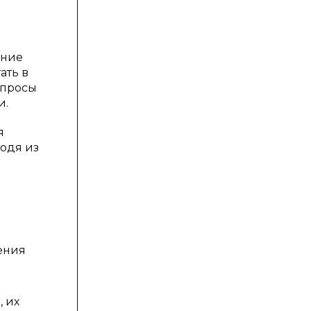
ание
ать в
опросы
и.
я
ходя из
ения
, их