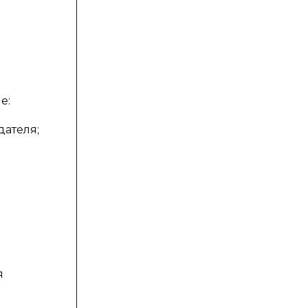
е:
дателя;
я