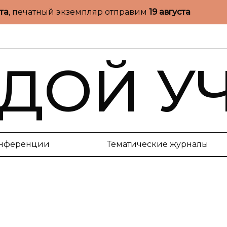
ста
, печатный экземпляр отправим
19 августа
ДОЙ У
нференции
Тематические журналы