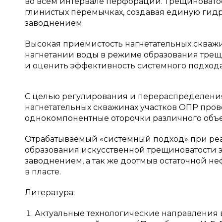
во всем интервале перфорации. Трещиноватост
глинистых перемычках, создавая единую гидр
заводнением.
Высокая приемистость нагнетательных скважи
нагнетании воды в режиме образования трещи
и оценить эффективность системного подхода
С целью регулирования и перераспределения
нагнетательных скважинах участков ОПР пров
однокомпонентные оторочки различного объем
Отрабатываемый «системный подход» при ре
образования искусственной трещиноватости 
заводнением, а так же доотмыв остаточной 
в пласте.
Литература:
Актуальные технологические направления в 