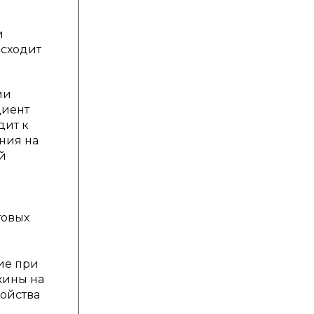
и
исходит
ми
циент
дит к
ния на
й
товых
ие при
жины на
ойства