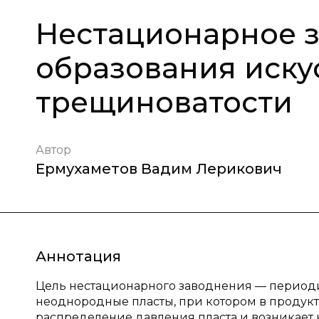
Нестационарное 
образования иску
трещиноватости
Автор
Ермухаметов Вадим Лерикович
Аннотация
Цель нестационарного заводнения — период
неоднородные пласты, при котором в продук
распределение давления пласта и возникает 