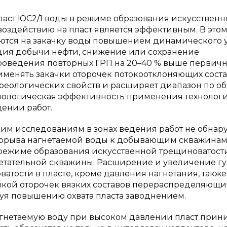
ласт ЮС2/1 воды в режиме образования искусствен
 воздействию на пласт является эффективным. В этом
тся на закачку воды повышением динамического 
ация добычи нефти, снижение или сохранение
оведения повторных ГРП на 20–40 % выше первичн
именять закачки оторочек потокоотклоняющих сост
реологических свойств и расширяет диапазон по о
ехнологическая эффективность применения технолог
дении работ.
м исследованиям в зонах ведения работ не обнар
рорыва нагнетаемой воды к добывающим скважинам
 режиме образования искусственной трещиноватост
гнетательной скважины. Расширение и увеличение гу
атости в пласте, кроме давления нагнетания, также
ачкой оторочек вязких составов перераспределяющи
уя повышению охвата пласта заводнением.
агнетаемую воду при высоком давлении пласт прин