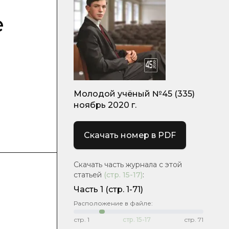
е
Молодой учёный №45 (335)
ноябрь 2020 г.
Скачать номер в PDF
Скачать часть журнала с этой
статьей
(стр.
15-17
)
:
Часть 1
(стр. 1-71)
Расположение в файле:
стр.
1
стр.
15-17
стр.
71