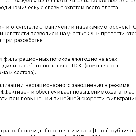
ь образуется не только в интервалах коллектора, но
одинамическую связь с охватом всего пласта
н и отсутствие ограничений на закачку оторочек П
новатости позволили на участке ОПР провести отр
 при разработке.
 фильтрационных потоков ежегодно на всех
одились работы по закачке ПОС (комплексные,
а и состава).
ализации нестационарного заводнения в режиме
эффективен и обеспечивает повышение охвата плас
нефти при повышении линейной скорости фильтрац
разработке и добыче нефти и газа [Текст]: публичн