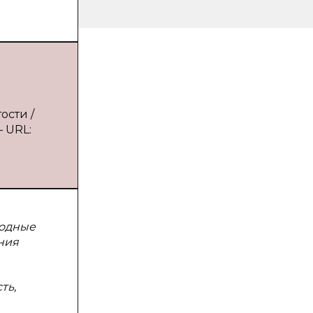
ости /
— URL:
родные
ния
ть,