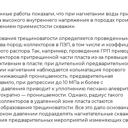
ые работы показали, что при нагнетании воды пр
 высокого внутреннего напряжения в породах про
шением приемистости скважин.
азования трещиноватости определяется проведенны
а пород-коллекторов в ПЗП, в том числе и коэффи
го распора. Так, например, проведение ГРП приво
екторов притрещинной части пласта из-за превыше
ктивным в пласте; при длительной предварительно
нии нагнетания наблюдается кольматация порового
о снижающей проницаемость; предварительная
вило, при депрессии до 10 МПа и более с
давления приводит к уплотнению песчано-алеври
ократно — проницаемости. Однако, радиус такого
оллекторов в удаленной зоне пласта остаются
 образования трещиноватости. Все это дало основан
соком давлении подразделять нагнетательные сква
дения предварительных мероприятий изменяющих св