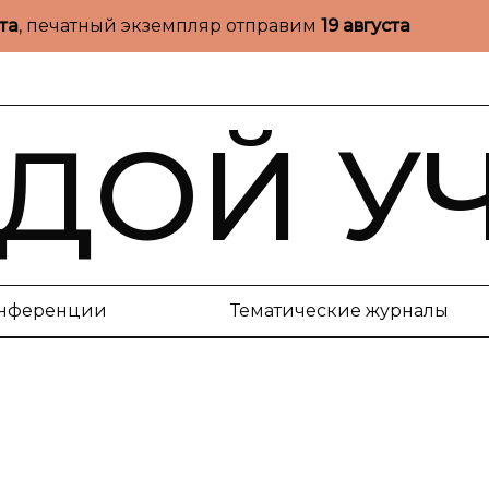
ста
, печатный экземпляр отправим
19 августа
ДОЙ У
нференции
Тематические журналы