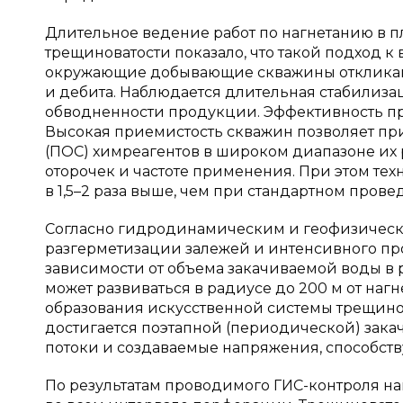
Длительное ведение работ по нагнетанию в п
трещиноватости показало, что такой подход к
окружающие добывающие скважины откликаю
и дебита. Наблюдается длительная стабилиз
обводненности продукции. Эффективность пр
Высокая приемистость скважин позволяет пр
(ПОС) химреагентов в широком диапазоне их 
оторочек и частоте применения. При этом т
в 1,5–2 раза выше, чем при стандартном прове
Согласно гидродинамическим и геофизически
разгерметизации залежей и интенсивного п
зависимости от объема закачиваемой воды в
может развиваться в радиусе до 200 м от на
образования искусственной системы трещинов
достигается поэтапной (периодической) зак
потоки и создаваемые напряжения, способств
По результатам проводимого ГИС-контроля н