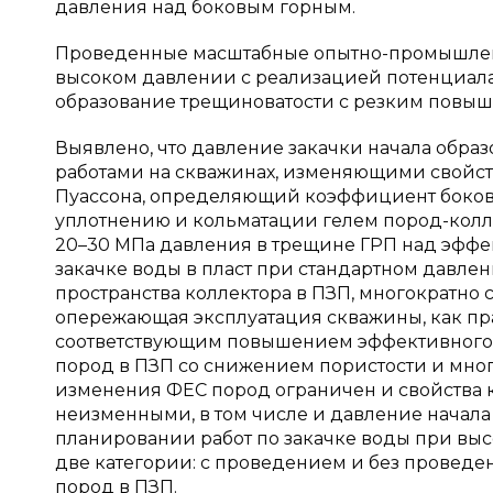
давления над боковым горным.
Проведенные масштабные опытно-промышленн
высоком давлении с реализацией потенциала
образование трещиноватости с резким повы
Выявлено, что давление закачки начала обр
работами на скважинах, изменяющими свойств
Пуассона, определяющий коэффициент боково
уплотнению и кольматации гелем пород-колл
20–30 МПа давления в трещине ГРП над эффе
закачке воды в пласт при стандартном давле
пространства коллектора в ПЗП, многократн
опережающая эксплуатация скважины, как пра
соответствующим повышением эффективного 
пород в ПЗП со снижением пористости и мног
изменения ФЕС пород ограничен и свойства к
неизменными, в том числе и давление начала
планировании работ по закачке воды при вы
две категории: с проведением и без прове
пород в ПЗП.