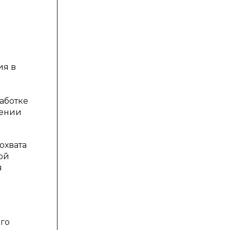
ия в
аботке
нении
охвата
ой
я
го