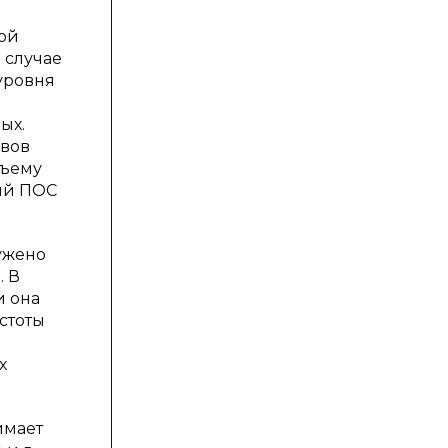
ной
 случае
уровня
ых.
авов
бъему
ий ПОС
ужено
. В
и она
стоты
х
имает