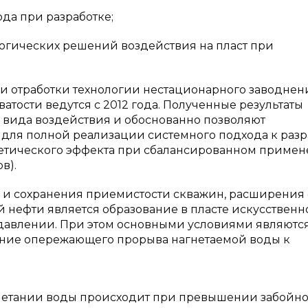
да при разработке;
огических решений воздействия на пласт при
 отработки технологии нестационарного заводнен
тости ведутся с 2012 года. Полученные результаты
 вида воздействия и обоснованно позволяют
 для полной реализации системного подхода к разр
гетического эффекта при сбалансированном приме
в).
и сохранения приемистости скважин, расширения 
й нефти является образование в пласте искусственн
давлении. При этом основными условиями являютс
ение опережающего прорыва нагнетаемой воды к
гнетании воды происходит при превышении забойно