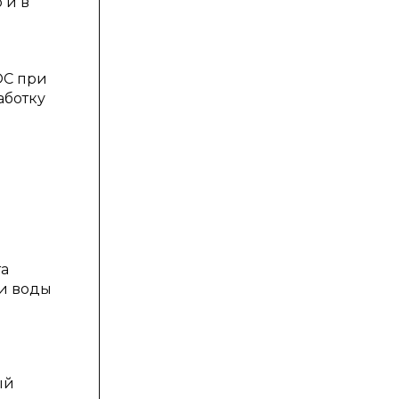
 и в
ОС при
аботку
та
ии воды
ый