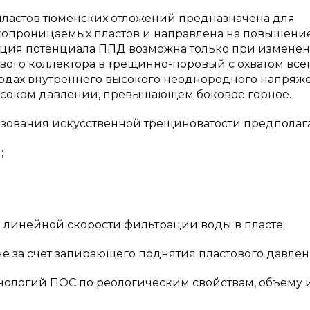
ластов тюменских отложений предназначена для
копроницаемых пластов и направлена на повышени
ация потенциала ППД возможна только при измене
вого коллектора в трещинно-поровый с охватом все
породах внутреннего высокого неоднородного напряж
высоком давлении, превышающем боковое горное.
зования искусственной трещиноватости предполага
;
линейной скорости фильтрации воды в пласте;
е за счет запирающего поднятия пластового давлен
ологий ПОС по реологическим свойствам, объему 