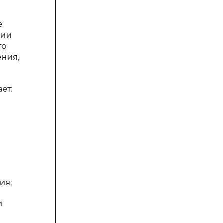
е
нии
го
ения,
ет:
ия;
и