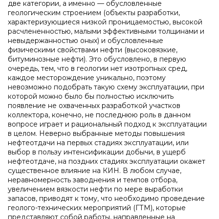
две категории, а именно — обусловленные
геологическим строением (объекты разработки,
характеризующиеся низкой проницаемостью, высокой
расчлененностью, малыми эффективными толщинами и
невыдержанностью оных) и обусловленные
физическими свойствами нефти (высоковязкие,
битуминозные нефти). Это обусловлено, в первую
очередь, тем, что в геологии нет изотропных сред,
каждое месторождение уникально, поэтому
невозможно подобрать такую схему эксплуатации, при
которой можно было бы полностью исключить
появление не охваченных разработкой участков
коллектора, конечно, не последнюю роль в данном
вопросе играет и рациональный подход к эксплуатации
в целом. Неверно выбранные методы повышения
нефтеотдачи на первых стадиях эксплуатации, или
выбор в пользу интенсификации добычи, в ущерб
нефтеотдаче, на поздних стадиях эксплуатации окажет
существенное влияние на КИН. В любом случае,
неравномерность заводнения и темпов отбора,
увеличением вязкости нефти по мере выработки
запасов, приводят к тому, что необходимо проведение
геолого-технических мероприятий (ГТМ), которые
представляют собой работы, направленные на