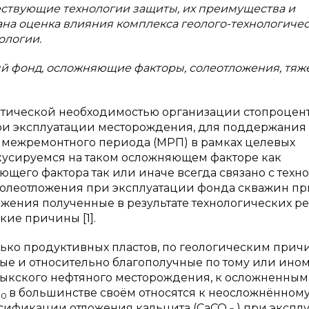
ствующие технологии защиты, их преимущества и
ана оценка влияния комплекса геолого-технологиче
ологии.
й фонд, осложняющие факторы, солеотложения, тяж
ктической необходимостью организации стопроцен
и эксплуатации месторождения, для поддержания
и межремонтного периода (МРП) в рамках целевых
кусируемся на таком осложняющем факторе как
щего фактора так или иначе всегда связано с техн
солеотложения при эксплуатации фонда скважин пр
ожения полученные в результате технологических 
кие причины [1].
ько продуктивных пластов, по геологическим прич
ые и относительно благополучные по тому или ино
алыкского нефтяного месторождения, к осложненным
в большинстве своём относятся к неосложнённом
10
сификации отложения кальцита (CaCO
) при экспл