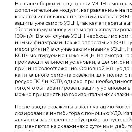
На этапе сборки и подготовки УЭЦН к монтаж
дополнительные модули, направленные на пр
касается использование секций насоса с ЖКП,
защиты уже самого УЭЦН, так как аппараты
абразивному износу и не могут эксплуатиров
100мг/л. В этом случае УЭЦН необходимо ком
иными фильтрами. Так же аппараты из ЖКП чу
мероприятий в случае заклинивания УЭЦН. Н
КСТР, монтируемые ниже УЭЦН. Не смотря на 
производительности установки, в целом, они
причине солеотложение. Основной минус дан
капитального ремонта скважин, для полного
ресурс ПСК и КСТР, однако, при необходимос
того, что бы гарантировать защиту установки 
можно применять на горизонтальных скважин
После ввода скважины в эксплуатацию может 
дозирование ингибитора с помощью УДЭ. Из 
являются завершенное обустройство кустовой
применяются на скважинах с суточным дебит