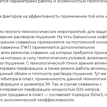
ется параметрами работы и особенностью геологич
х факторов на эффективность применения той или 
я геолого-технологических мероприятий, для защи
вание растворов глушения. На Усть-Балыкском неф
шения скважины применяется на постоянной основ
скважины (ТЖГ) применяется дополнительное
всех ремонтах скважин, на которых требуется прои
а которых, в силу геологических условий, возможн
з глушения. С технологической точки зрения влия
нтервала перфорации, а также режим работы влияю
имый объём и плотность раствора глушения. Тут ж
гибитора в пласт, применимость данной технологии
форации и диаметра ЭК. Так, в случае скважины с
 интервалом перфорации мощностью 500 метров,
я продавки в пласт — составляет порядка 350м3, ч
его экономической неэффективности.