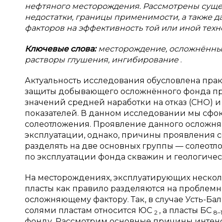
нефтяного месторождения. Рассмотрены суще
недостатки, границы применимости, а также д
факторов на эффективность той или иной техн
Ключевые слова:
месторождение, осложнённы
растворы глушения, ингибирование
.
Актуальность исследования обусловлена пра
защиты добывающего осложнённого фонда пр
значений средней наработки на отказ (СНО) 
показателей. В данном исследовании мы сфо
солеотложения. Проявление данного осложняю
эксплуатации, однако, причины проявления 
разделять на две основных группы — солеотл
по эксплуатации фонда скважин и геологичес
На месторождениях, эксплуатирующих нескол
пласты как правило разделяются на проблемн
осложняющему фактору. Так, в случае Усть-Б
солями пластам относится ЮС
, а пласты БС
2
8–
фонду. Рассмотрим основные причины интен