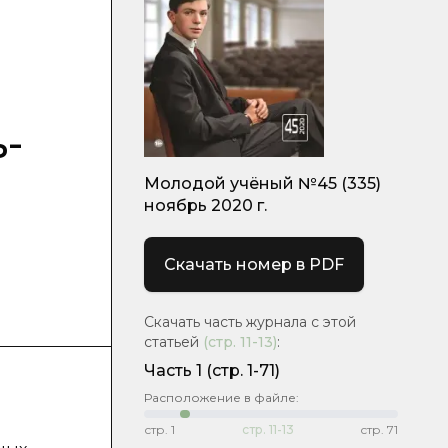
-
я
Молодой учёный №45 (335)
ноябрь 2020 г.
Скачать номер в PDF
Скачать часть журнала с этой
статьей
(стр.
11-13
)
:
Часть 1
(стр. 1-71)
Расположение в файле:
стр.
1
стр.
11-13
стр.
71