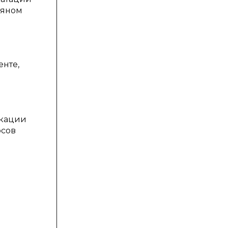
тяном
енте,
икации
осов
м