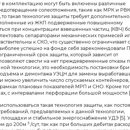
у в комплектацию могут быть включены различные
едотвращение солеотложения, такие как МРК и РВК.
 то такая технология защиты требует дополнительн
 выполненные из ЖКП подверженные повышенному
аться при концентрации взвешенных частиц (КВЧ) б
плектовать сепараторами механических примесей и
вствительны к СКО, что существенно ограничивает 
аиболее успешно на фонде себя зарекомендовали 
ограниченный срок защиты, который зависит от
 позволяют свести на нет преждевременные отказы 
ной технологии, это необходимость постановки бр
 подъёма и демонтажа УЭЦН для замены выработавш
ти можно увеличить число спускаемых контейнеров,
в рамках плановых показателей МРП и СНО. Кроме тог
ах, с интервалами перфорации большой мощности [4
использоваться такая технология защиты, как посто
требований, предъявляемых к данной технологии,
 площадки и стабильное энергоснабжение УДЭ [5]. 
3
ом до 200м
/сут, так как при больших дебитах расхо