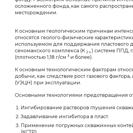
осложненного фонда, как самого распростран
месторождении.
К основным геологическим причинам интенс
относятся геолого-физические характеристики
используемом для поддержания пластового 
сеноманского комплекса (К
) системе ППД,
2
s
3
(плотностью 1,18 г/см
и
более).
К основным технологическим факторам относ
добычи, как следствие рост газового фактора,
(УЭЦН) при эксплуатации.
Основными технологиями предотвращения от
Ингибирование растворов глушения скваж
Задавливание ингибитора в пласт.
Применение погружных скважинных контей
(КСТР).