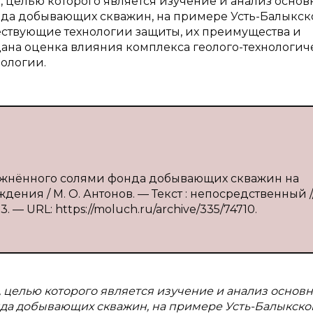
, целью которого является изучение и анализ основ
да добывающих скважин, на примере Усть-Балыкск
ствующие технологии защиты, их преимущества и
дана оценка влияния комплекса геолого-технологич
нологии.
сложнённого солями фонда добывающих скважин на
ния / М. О. Антонов. — Текст : непосредственный /
. — URL: https://moluch.ru/archive/335/74710.
, целью которого является изучение и анализ основ
да добывающих скважин, на примере Усть-Балыкско