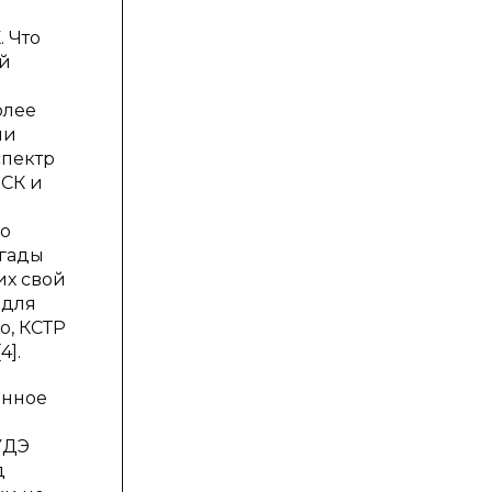
 Что
ой
олее
ли
спектр
ПСК и
по
игады
их свой
 для
о, КСТР
].
янное
УДЭ
д