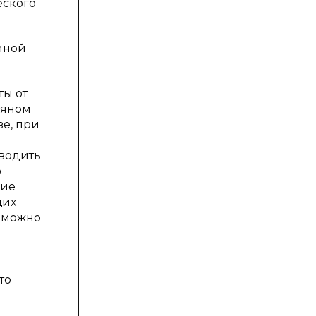
еского
иной
ты от
тяном
е, при
зводить
о
ние
щих
е можно
то