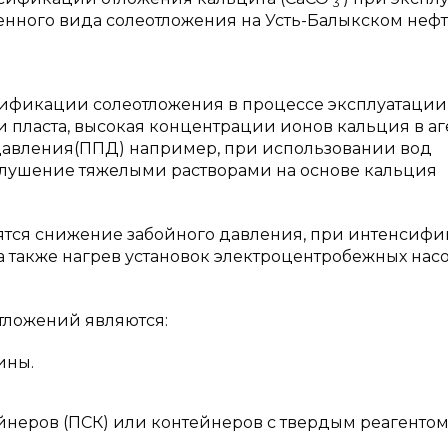
3
енного вида солеотложения на Усть-Балыкском неф
ификации солеотложения в процессе эксплуатации
 пласта, высокая концентрации ионов кальция в аг
давления(ППД) например, при использовании вод
 глушение тяжелыми растворами на основе кальция
ятся снижение забойного давления, при интенсиф
 а также нагрев установок электроцентробежных нас
ложений являются:
ины.
неров (ПСК) или контейнеров с твердым реагенто