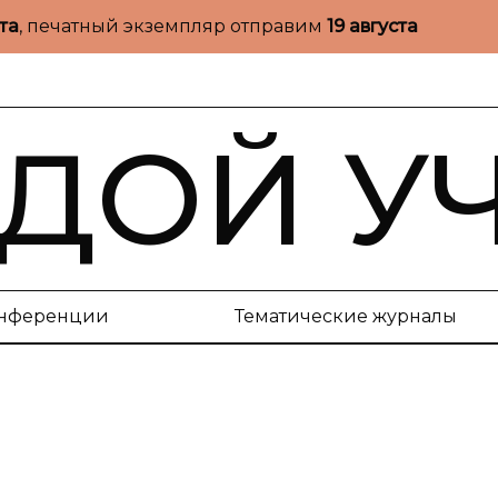
ста
, печатный экземпляр отправим
19 августа
ДОЙ У
нференции
Тематические журналы