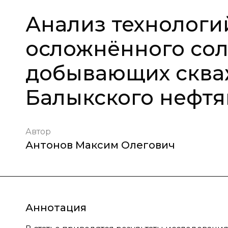
Анализ технологи
осложнённого со
добывающих скваж
Балыкского нефт
Автор
Антонов Максим Олегович
Аннотация