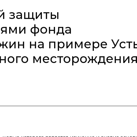
й защиты
лями фонда
ин на примере Усть
яного месторождени