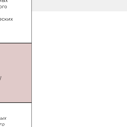
ных
ого
еских
/
ных
го