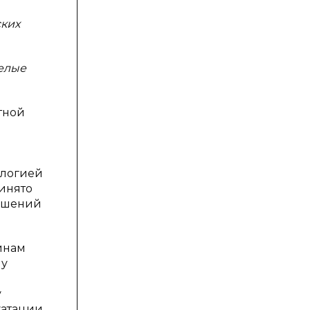
ских
елые
тной
ологией
инято
решений
инам
му
у
уатации