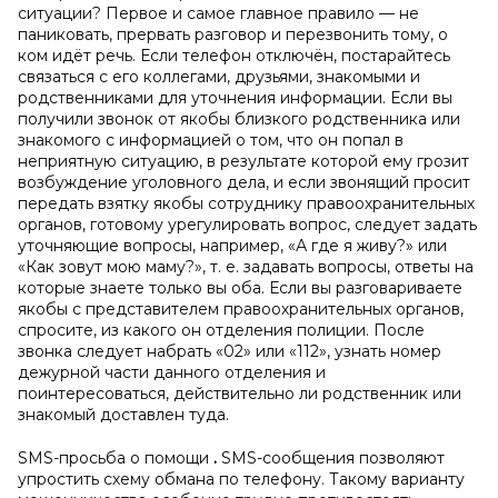
ситуации?
Первое и самое главное правило — не
паниковать, прервать разговор и перезвонить тому, о
ком идёт речь. Если телефон отключён, постарайтесь
связаться с его коллегами, друзьями, знакомыми и
родственниками для уточнения информации. Если вы
получили звонок от якобы близкого родственника или
знакомого с информацией о том, что он попал в
неприятную ситуацию, в результате которой ему грозит
возбуждение уголовного дела, и если звонящий просит
передать взятку якобы сотруднику правоохранительных
органов, готовому урегулировать вопрос, следует задать
уточняющие вопросы, например, «А где я живу?» или
«Как зовут мою маму?», т. е. задавать вопросы, ответы на
которые знаете только вы оба. Если вы разговариваете
якобы с представителем правоохранительных органов,
спросите, из какого он отделения полиции. После
звонка следует набрать «02» или «112», узнать номер
дежурной части данного отделения и
поинтересоваться, действительно ли родственник или
знакомый доставлен туда.
SMS-просьба о помощи
.
SMS-сообщения позволяют
упростить схему обмана по телефону. Такому варианту