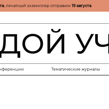
ста
, печатный экземпляр отправим
19 августа
ДОЙ У
нференции
Тематические журналы