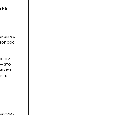
 на
ь
акомых
вопрос,
вести
— это
оляют
ия в
русских