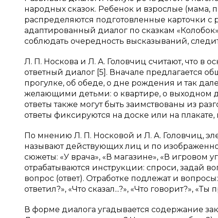
народных сказок. Ребенок и взрослые (мама, па
распределяются подготовленные карточки с р
адаптированный диалог по сказкам «Колобок»,
соблюдать очередность высказываний, следит
Л. П. Носкова и Л. А. Головчиц считают, что в
ответный диалог [5]. Вначале предлагается о
прогулке, об обеде, о дне рождения и так да
желающими детьми: о квартире, о выходном д
ответы также могут быть заимствованы из раз
ответы фиксируются на доске или на плакате,
По мнению Л. П. Носковой и Л. А. Головчиц, 
называют действующих лиц и по изображенной
сюжеты: «У врача», «В магазине», «В игровом у
отрабатываются инструкции: спроси, задай воп
вопрос (ответ). Отработке подлежат и вопросы: 
ответил?», «Что сказал...?», «Что говорит?», «Ты
В форме диалога угадывается содержание закр