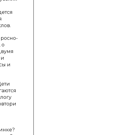
дется
я
лов.
просно-
 о
двумя
 и
сы и
Дети
гаются
алогу
повтори
тинке?