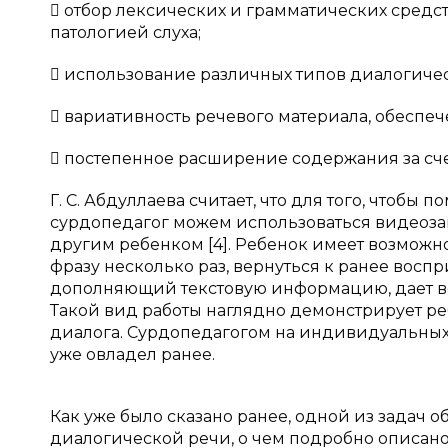
 отбор лексических и грамматических средс
патологией слуха;
 использование различных типов диалогичес
 вариативность речевого материала, обеспе
 постепенное расширение содержания за сч
Г. С. Абдуллаева считает, что для того, чтоб
сурдопедагог можем использоваться видеоз
другим ребенком [4]. Ребенок имеет возможн
фразу несколько раз, вернуться к ранее восп
дополняющий текстовую информацию, дает во
Такой вид работы наглядно демонстрирует р
диалога. Сурдопедагогом на индивидуальных 
уже овладел ранее.
Как уже было сказано ранее, одной из задач 
диалогической речи, о чем подробно описано в 