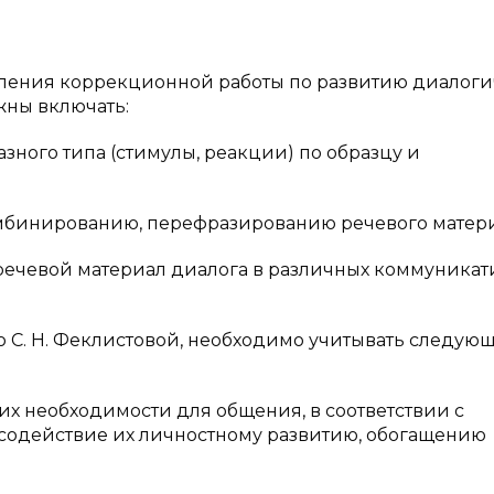
равления коррекционной работы по развитию диалог
жны включать:
зного типа (стимулы, реакции) по образцу и
омбинированию, перефразированию речевого матери
 речевой материал диалога в различных коммуника
ю С. Н. Феклистовой, необходимо учитывать следую
их необходимости для общения, в соответствии с
содействие их личностному развитию, обогащению