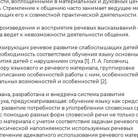
сти, воплощенными в материальных и духовных цен
 Стремление к общению часто занимает ведущее м
ющих его к совместной практической деятельности.
роизведения и восприятия речевых высказываний 
 ведет к невозможности деятельности общения.
изирующих речевое развитие слабослышащих детей
необходимость соответствия обучения языку основн
ия детей с нарушением слуха [1]. Л. А. Головчиц
ору языкового и речевого материала, группировке
 описанию особенностей работы с ним, особенносте
льных возможностей и особенностей [2].
ована, разработана и внедрена система развития
уха, предусматривающая: обучение языку как средс
ге; развитие потребности в употреблении словесных с
с помощью разных форм словесной речи не только 
о материала с учетом соответствия задачам речевог
ексической наполняемости используемых речевых
спечение адекватного использования речевого мате