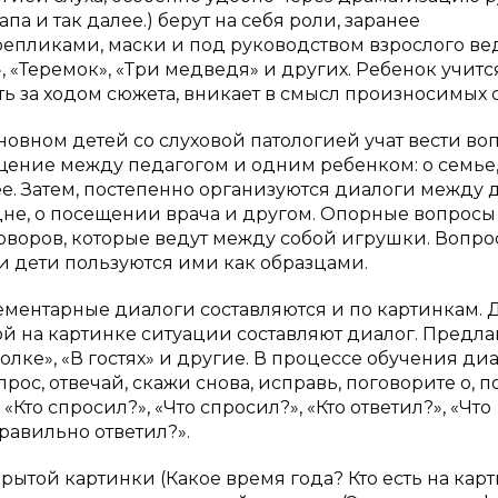
па и так далее.) берут на себя роли, заранее
епликами, маски и под руководством взрослого ве
 «Теремок», «Три медведя» и других. Ребенок учитс
ь за ходом сюжета, вникает в смысл произносимых с
 основном детей со слуховой патологией учат вести во
бщение между педагогом и одним ребенком: о семье,
лее. Затем, постепенно организуются диалоги между 
не, о посещении врача и другом. Опорные вопросы
говоров, которые ведут между собой игрушки. Вопро
 и дети пользуются ими как образцами.
элементарные диалоги составляются и по картинкам. 
 на картинке ситуации составляют диалог. Предла
голке», «В гостях» и другие. В процессе обучения ди
рос, отвечай, скажи снова, исправь, поговорите о, 
«Кто спросил?», «Что спросил?», «Кто ответил?», «Что
 правильно ответил?».
ытой картинки (Какое время года? Кто есть на кар