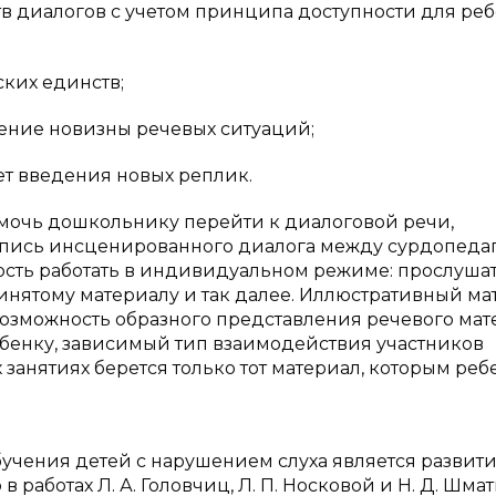
тв диалогов с учетом принципа доступности для реб
ких единств;
чение новизны речевых ситуаций;
ет введения новых реплик.
ы помочь дошкольнику перейти к диалоговой речи,
апись инсценированного диалога между сурдопеда
ость работать в индивидуальном режиме: прослуша
ринятому материалу и так далее. Иллюстративный ма
зможность образного представления речевого мат
ебенку, зависимый тип взаимодействия участников
занятиях берется только тот материал, которым реб
обучения детей с нарушением слуха является развит
работах Л. А. Головчиц, Л. П. Носковой и Н. Д. Шмат