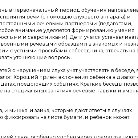
речь в первоначальный период обучения направлена
сприятия речи (с помощью слухового аппарата) и
постоянными речевыми партнерами (педагогами,
Особое внимание уделяется формированию умения
ослыми и сверстниками). Дети учатся устанавливат
усвоенными речевыми образцами в знакомых и незн
твии с устными просьбами собеседника, отвечать на 
авать уточняющие вопросы.
тей с нарушением слуха учат участвовать в беседе, 
иалог. Хороший прием включения ребенка в диалог 
х датах, предстоящих событиях. Краткие беседы позв
е на специальных занятиях речевые навыки и умен
а, и мишка, и зайка, которые дают ответы в случаях
о фиксировать на листе бумаги, и ребенок может
огией слуха, особенно удобно через драматизацию 