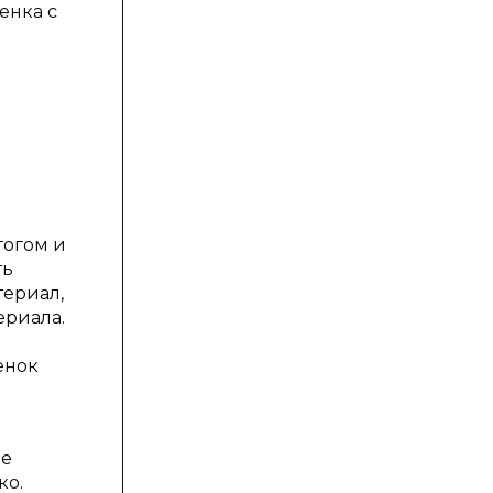
енка с
гогом и
ть
териал,
ериала.
енок
ие
ко.