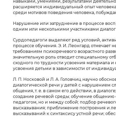
навыками, умениями, результатами деятельно
расширяется индивидуальный опыт человека.
среди мотивов поведения человека, побужда
Нарушение или затруднение в процессе восп
одним или несколькими участниками диалога
Сурдопедагоги выделяют ряд условий, актив
процессе обучения. Э. И. Леонгард отмечает 
требованиям психоречевого возрастного развит
значительную роль отводит специальному отб
сходного по трудности усвоения материала и
усвоения детьми в зависимости от индивидуа
Л. П. Носковой и Л. А. Головчиц научно обосн
диалогической речи у детей с нарушением сл
общения, т. е. в самом его действии, в диало
создание речевой среды; обучение общению 
педагогом, но и между собой; подбор речевог
высказывания; приближение построения и л
высказываний к синтаксису устной речи; обе