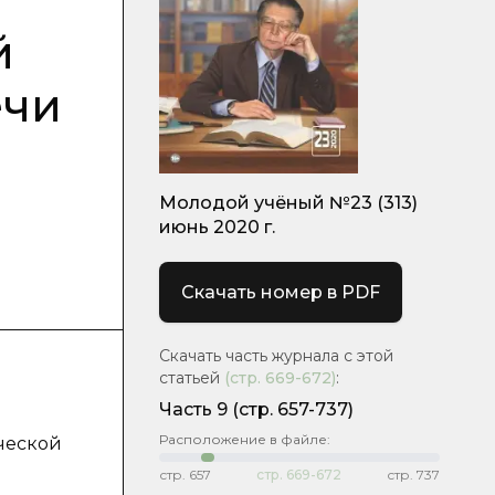
й
ечи
Молодой учёный №23 (313)
июнь 2020 г.
Скачать номер в PDF
Скачать часть журнала с этой
статьей
(стр.
669-672
)
:
Часть 9
(стр. 657-737)
Расположение в файле:
ческой
стр.
657
стр.
669-672
стр.
737