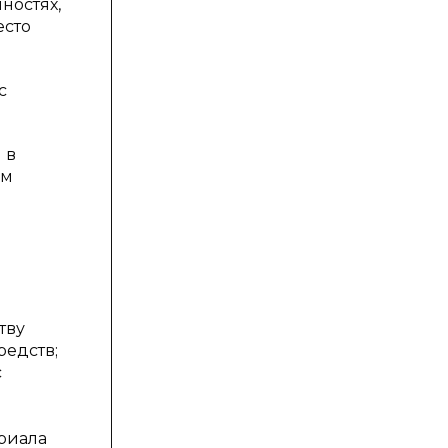
ностях,
есто
с
 в
ым
й
тву
редств;
с
о
риала