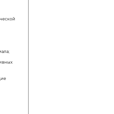
ической
ала;
тивных
щие