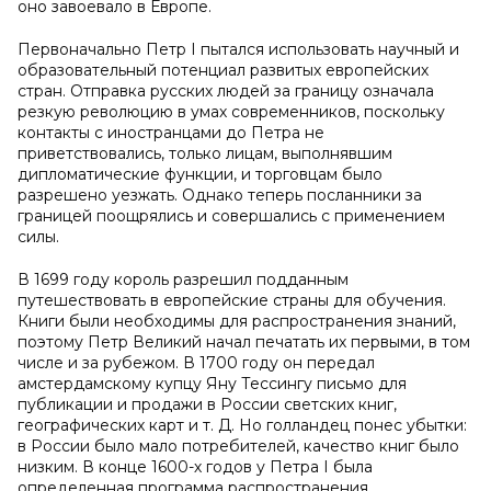
оно завоевало в Европе.
Первоначально Петр I пытался использовать научный и
образовательный потенциал развитых европейских
стран. Отправка русских людей за границу означала
резкую революцию в умах современников, поскольку
контакты с иностранцами до Петра не
приветствовались, только лицам, выполнявшим
дипломатические функции, и торговцам было
разрешено уезжать. Однако теперь посланники за
границей поощрялись и совершались с применением
силы.
В 1699 году король разрешил подданным
путешествовать в европейские страны для обучения.
Книги были необходимы для распространения знаний,
поэтому Петр Великий начал печатать их первыми, в том
числе и за рубежом. В 1700 году он передал
амстердамскому купцу Яну Тессингу письмо для
публикации и продажи в России светских книг,
географических карт и т. Д. Но голландец понес убытки:
в России было мало потребителей, качество книг было
низким. В конце 1600-х годов у Петра I была
определенная программа распространения