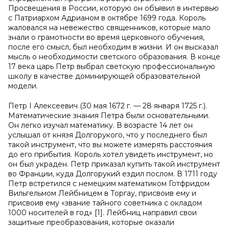
Просвещения в России, которую он объявил в интервью
с Патриархом Адрианом в октябре 1699 года. Король
жаловался на невежество священников, которые мало
знали о грамотности во время церковного обучения,
после его смысл, был необходим в жизни. И он высказал
мысль о необходимости светского образования. В конце
17 века царь Петр выбрал светскую профессиональную
школу в качестве доминирующей образовательной
модели.
Петр I Алексеевич (30 мая 1672 г. — 28 января 1725 г.).
Математические знания Петра были основательными.
Он легко изучал математику. В возрасте 14 лет он
услышал от князя Долгорукого, что у последнего был
такой инструмент, что вы можете измерять расстояния
до его прибытия. Король хотел увидеть инструмент, но
он был украден. Петр приказал купить такой инструмент
во Франции, куда Долгорукий ездил послом. В 1711 году
Петр встретился с немецким математиком Готфридом
Вильгельмом Лейбницем в Торгау, присвоив ему и
присвоив ему «звание тайного советника с окладом
1000 носителей в год» [1]. Лейбниц направил свои
защитные преобразования, которые оказали