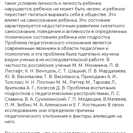
таких условиях личность и личность ребенка
нарушаются, ребенок не может быть «всем», и ребенок
перестает пытаться выражать себя в обществе. Это
влияет на самосознание ребенка. Это состояние
характеризуется недостаточным развитием скелетного
самосознания, поведения и активности в определенных
психических состояниях ребенка или подростка.
Проблема педагогического отклонения является
современным явлением в области педагогики и
психологии, и эта проблема была тщательно изучена
рядом ученых в их исследовательской работе. В
частности, российские ученые М. М. Монамина, П. Ф.
Лесгафт, К. Н. Вентцель, С. Т. Шацкий, Л. В. Мардахаева,
Ю. В. Василькова, Т. В. Василькоса, Приходжан А. И.,
Толстикс Н. Н. Плоткин М. М., Раттер М., Тархова Л.,
Хрипкова А. Г., Колесов Д. В. Проблема воспитания
подростков с педагогическими расстройствами, Л. С.
Славина, В. А. Сухомлинский, Г. П. Медведев, В.Матвеев,
Л. М. Зюбин, М. А. Алемаскин и Е. Г. Костяшкин В своих
исследованиях они определили причины
педагогического отклонения и факторы, влияющие на
него.