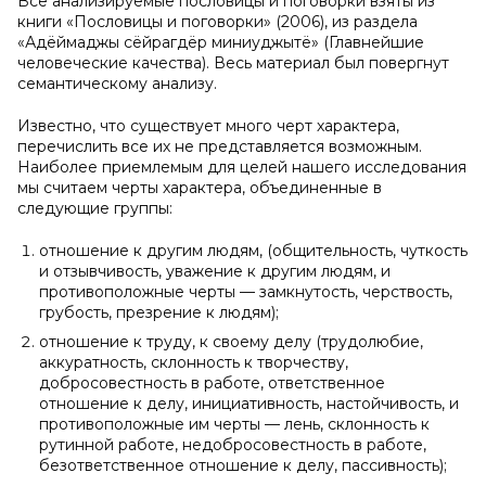
Все анализируемые пословицы и поговорки взяты из
книги «Пословицы и поговорки» (2006), из раздела
«Адёймаджы сёйрагдёр миниуджытё» (Главнейшие
человеческие качества). Весь материал был повергнут
семантическому анализу.
Известно, что существует много черт характера,
перечислить все их не представляется возможным.
Наиболее приемлемым для целей нашего исследования
мы считаем черты характера, объединенные в
следующие группы:
отношение к другим людям, (общительность, чуткость
и отзывчивость, уважение к другим людям, и
противоположные черты — замкнутость, черствость,
грубость, презрение к людям);
отношение к труду, к своему делу (трудолюбие,
аккуратность, склонность к творчеству,
добросовестность в работе, ответственное
отношение к делу, инициативность, настойчивость, и
противоположные им черты — лень, склонность к
рутинной работе, недобросовестность в работе,
безответственное отношение к делу, пассивность);