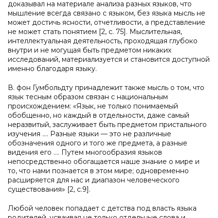
доказывал на материале анализа разных языков, что
мышление всегда связано с языком, без языка мысль не
может достичь ясности, отчетливости, а представление
не может стать понятием [2, c. 75]. Мыслительная,
интеллектуальная деятельность, проходящая глубоко
внутри и не могущая быть предметом никаких
исследований, материализуется и становится доступной
именно благодаря языку.
В. фон Гумбольдту принадлежит также мысль о том, что
язык тесным образом связан с национальным
происхождением: «Язык, не только понимаемый
обобщенно, но каждый в отдельности, даже самый
неразвитый, заслуживает быть предметом пристального
изучения …. Разные языки — это не различные
обозначения одного и того же предмета, а разные
видения его …. Путем многообразия языков
непосредственно обогащается наше знание о мире и
то, что нами познается в этом мире; одновременно
расширяется для нас и диапазон человеческого
существования» [2, с.9].
Любой человек попадает с детства под власть языка
родителей, усваивая не только отдельные слова и