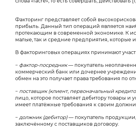
слова «facre», то есть совершать, действовать [1, с
Факторинг представляет собой высокорисков
прибыль. Данный тип операций является наи
протекающим в современной экономике. К ис
малые, так и средние предприятия, которые 
В факторинговых операциях принимают участие
−
фактор-посредник
— покупатель неоплаченн
коммерческий банк или дочернее учреждение
обмен на это получает права требования по о
−
поставщик (клиент, первоначальный кредито
лицо, которое поставляет дебитору товары и 
имеет платёжные требования к своим должни
−
должник (дебитор)
— покупатель продукции, 
заключённому с поставщиков договору.