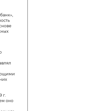
банк»,
ность
снове
жных
о
авлял
вующими
них
 г.
ем оно
а