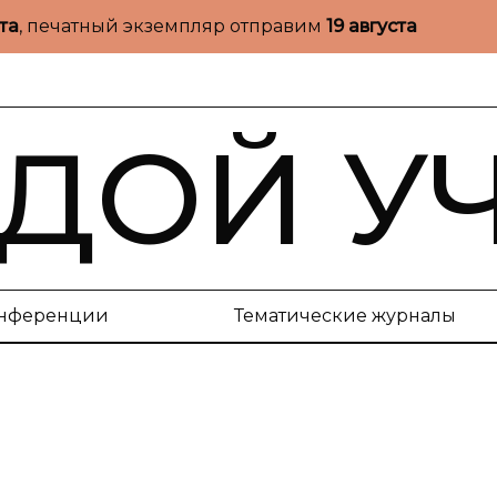
ста
, печатный экземпляр отправим
19 августа
ДОЙ У
нференции
Тематические журналы