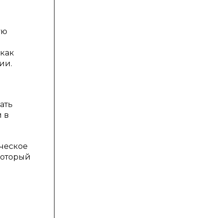
ую
 как
ии.
ать
 в
ческое
который