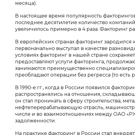
месяца).
В настоящее время популярность факторинговы
последнее десятилетие количество компани
увеличилось примерно в 4 раза. Факторинг разви
В европейских странах факторинг зародился к
первоначально выступал в качестве разнови
условиях факторинг в нашей стране сохраня
предоставляют услуги факторинга, продолжают 
занимаются преимущественно специализирова
преобладают операции без регресса (то есть 
В 1990-е гг., когда в России появился факто
распространялись на отношения, складываю
он стал проникать в сферу строительства, м
нефтеперерабатывающую отрасль, машиностр
числе и во взаимоотношениях между ОАО «РЖ
задолженности.
На практике факторинг в России стал внедрять