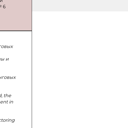
 и
№ 6
говых
вы и
нговых
d, the
ent in
ctoring