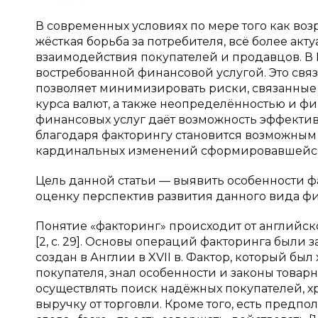
В современных условиях по мере того как возр
жёсткая борьба за потребителя, всё более а
взаимодействия покупателей и продавцов. В 
востребованной финансовой услугой. Это свя
позволяет минимизировать риски, связанные 
курса валют, а также неопределённостью и ф
финансовых услуг даёт возможность эффектив
благодаря факторингу становится возможным
кардинальных изменений сформировавшейся 
Цель данной статьи — выявить особенности 
оценку перспектив развития данного вида фи
Понятие «факторинг» происходит от английског
[2, с. 29]. Основы операций факторинга были 
создан в Англии в XVII в. Фактор, который б
покупателя, знал особенности и законы товар
осуществлять поиск надёжных покупателей, хр
выручку от торговли. Кроме того, есть предпо