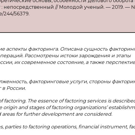
еоретические основы, особенности делового оборота
т : непосредственный // Молодой ученый. — 2019. — 
ve/244/56379.
ие аспекты факторинга. Описана сущность факторин
операций. Рассмотрены истоки зарождения и этапы
сии, их современное состояние, а также перспекти
лженность, факторинговые услуги, стороны фактори
 в России.
f factoring. The essence of factoring services is describe
he origin and stages of factoring organizations’ establishm
nd areas for further development are considered.
s, parties to factoring operations, financial instrument, fa