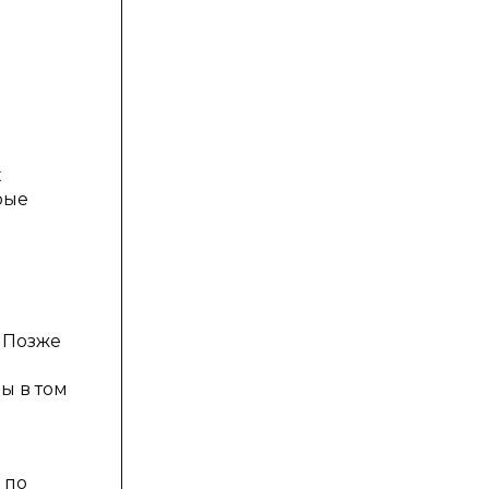
х
рые
 Позже
ы в том
 по