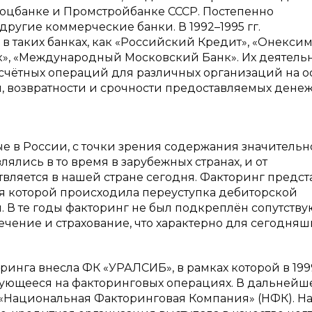
оцбанке и Промстройбанке СССР. Постепенно
ругие коммерческие банки. В 1992–1995 гг.
 таких банках, как «Российский Кредит», «Онексим
к», «Международный Московский Банк». Их деятель
счётных операций для различных организаций на о
и, возвратности и срочности предоставляемых дене
мые в России, с точки зрения содержания значительн
лялись в то время в зарубежных странах, и от
твляется в нашей стране сегодня. Факторинг предст
ия которой происходила переуступка дебиторской
 В те годы факторинг не был подкреплён сопутст
чение и страхование, что характерно для сегодняш
инга внесла ФК «УРАЛСИБ», в рамках которой в 1999
ующееся на факторинговых операциях. В дальнейш
 «Национальная Факторинговая Компания» (НФК). Н