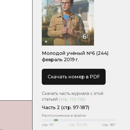
Молодой учёный №6 (244)
февраль 2019 г.
Скачать номер в PDF
Скачать часть журнала с этой
статьей
(стр.
112-116
)
:
Часть 2
(стр. 97-187)
Расположение в файле:
стр.
97
стр.
112-116
стр.
187