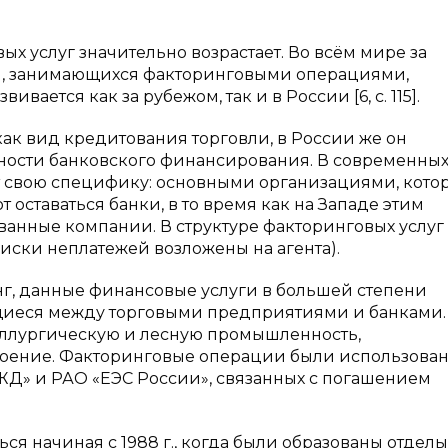
х услуг значительно возрастает. Во всём мире за
й, занимающихся факторинговыми операциями,
вается как за рубежом, так и в России [6, с. 115].
ак вид кредитования торговли, в России же он
дности банковского финансирования. В современны
ет свою специфику: основными организациями, кото
оставаться банки, в то время как на Западе этим
нные компании. В структуре факторинговых услуг
риски неплатежей возложены на агента).
ринг, данные финансовые услуги в большей степени
щиеся между торговыми предприятиями и банками.
еталлургическую и лесную промышленность,
оение. Факторинговые операции были использован
Д» и РАО «ЕЭС России», связанных с погашением
ся начиная с 1988 г., когда были образованы отделы