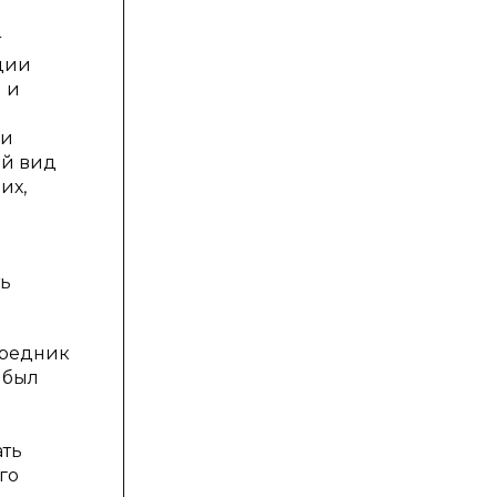
т
ации
 и
ми
ый вид
их,
ть
осредник
 был
ать
го