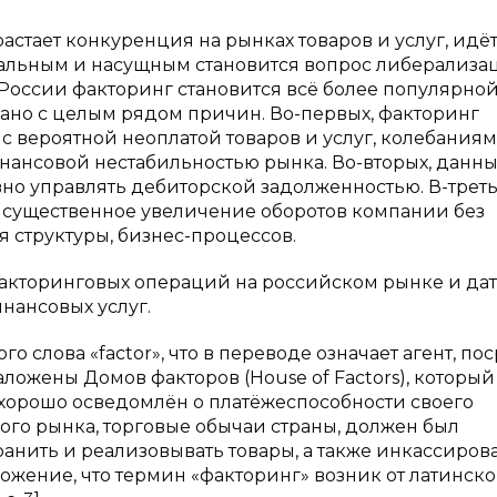
астает конкуренция на рынках товаров и услуг, идё
ктуальным и насущным становится вопрос либерализ
России факторинг становится всё более популярной
зано с целым рядом причин. Во-первых, факторинг
с вероятной неоплатой товаров и услуг, колебания
инансовой нестабильностью рынка. Во-вторых, данн
но управлять дебиторской задолженностью. В-треть
 существенное увеличение оборотов компании без
структуры, бизнес-процессов.
факторинговых операций на российском рынке и да
нансовых услуг.
о слова «factor», что в переводе означает агент, п
заложены Домов факторов (House of Factors), который
ыл хорошо осведомлён о платёжеспособности своего
ного рынка, торговые обычаи страны, должен был
анить и реализовывать товары, а также инкассиров
ложение, что термин «факторинг» возник от латинско