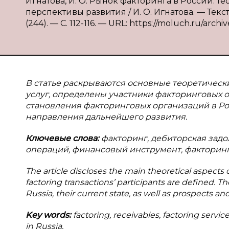
Игнатова, И. О. Рынок факторинга в России: т
перспективы развития / И. О. Игнатова. — Текс
(244). — С. 112-116. — URL: https://moluch.ru/archi
В статье раскрываются основные теоретическ
услуг, определены участники факторинговых 
становления факторинговых организаций в Рос
направления дальнейшего развития.
Ключевые слова:
факторинг, дебиторская задо
операций, финансовый инструмент, факторинг
The article discloses the main theoretical aspects o
factoring transactions’ participants are defined. T
Russia, their current state, as well as prospects a
Key words:
factoring, receivables, factoring service
in Russia.