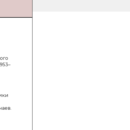
вого
1953–
тики
чаев.
й