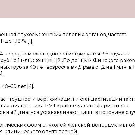
енная опухоль женских половых органов, частота
до 1,18 % [1].
 в среднем ежегодно регистрируется 3,6 случаев
руб на 1 млн. женщин [2].По данным Финского рако
труб за 40 лет возросла в 4,5 раза с 1,2 на 1 млн. в 
].
0–60 лет [4].
вает трудности верификации и стандартизации так
ная диагностика РМТ крайне малоинформативна
ционный диагноз устанавливают лишь в половине слу
логических форм опухолей женской репродуктивно
я клинического опыта врачей.