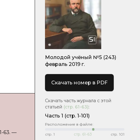
Молодой учёный №5 (243)
февраль 2019 г.
Скачать номер в PDF
Скачать часть журнала с этой
статьей
(стр.
61-63
)
:
Часть 1
(стр. 1-101)
Расположение в файле:
1-63. —
стр.
1
стр.
61-63
стр.
101