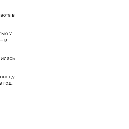
вота в
тью 7
— в
шилась
поводу
 год.