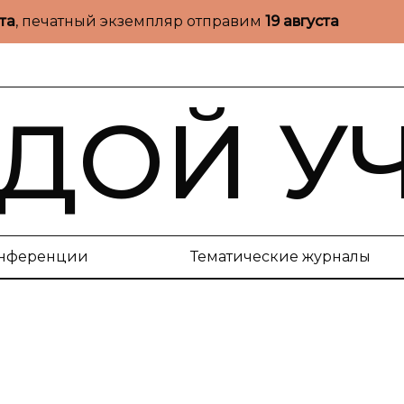
ста
, печатный экземпляр отправим
19 августа
ДОЙ У
нференции
Тематические журналы