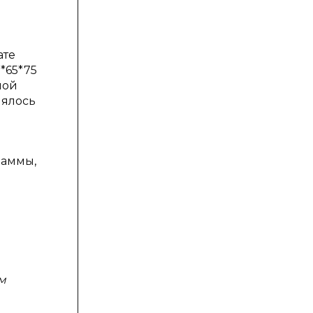
ате
*65*75
ной
лялось
раммы,
м