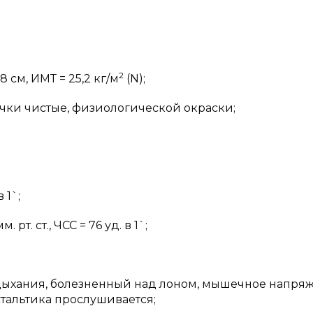
2
8 см, ИМТ = 25,2 кг/м
(N);
чки чистые, физиологической окраски;
 1`;
т. ст., ЧСС = 76 уд. в 1`;
 дыхания, болезненный над лоном, мышечное напря
тальтика прослушивается;