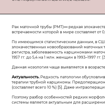
Рак маточной трубы (РМТ)
—
редкая злокачеств
встречаемости которой в мире составляет от 0,11 
По имеющимся статистическим данным, в США
злокачественных новообразований маточных т
регистра, заболеваемость карциномами маточных 
1957 гг. до 5,4 на 1 млн. женщин в 1993–1997 гг. [3
Данная нозология чаще выявляется в возрасте 4
Актуальность.
Редкость патологии обусловли
терапии трубной карциномы. Предоперацион
(составляет всего 10 %) [5]. Даже интраопера
Поэтому разбор особенностей редких морфо
системы является актуальным для расширени