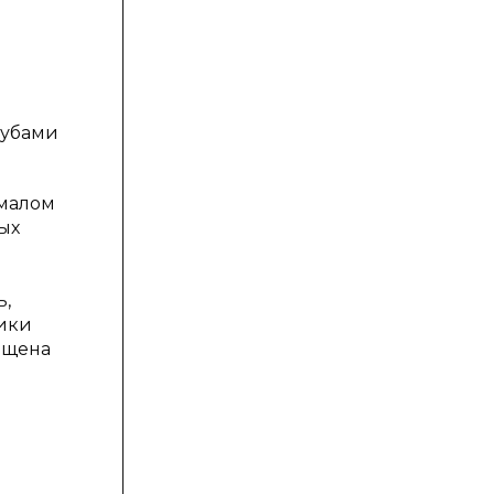
рубами
 малом
ых
ь,
ники
лщена