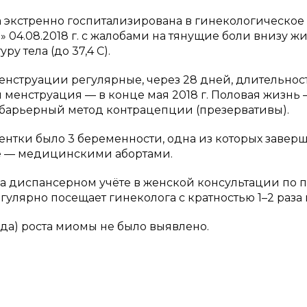
ыла экстренно госпитализирована в гинекологическое
 04.08.2018 г. с жалобами на тянущие боли внизу жи
у тела (до 37,4 C).
менструации регулярные, через 28 дней, длительнос
менструация — в конце мая 2018 г. Половая жизнь 
ет барьерный метод контрацепции (презервативы).
иентки было 3 беременности, одна из которых завер
е — медицинскими абортами.
на диспансерном учёте в женской консультации по 
гулярно посещает гинеколога с кратностью 1–2 раза в
ода) роста миомы не было выявлено.