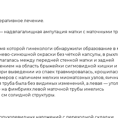
еративное лечение.
— надвлагалищная ампутация матки с маточными т
ремя которой гинекологи обнаружили образование в
нево-синюшной окраски без чёткой капсулы, в рыхл
лагалась между передней стенкой матки и задней
нением на область брыжейки сигмовидной кишки и
при выведении из спаек травмировалась, крошилас
змеров с наличием мелких миоматозных узлов, яич
 труба была без видимых изменений, а левая — уто
кже на фимбриях левой маточной трубы имелись
 см солидной структуры.
 опухолевидных наложений с переходной складки