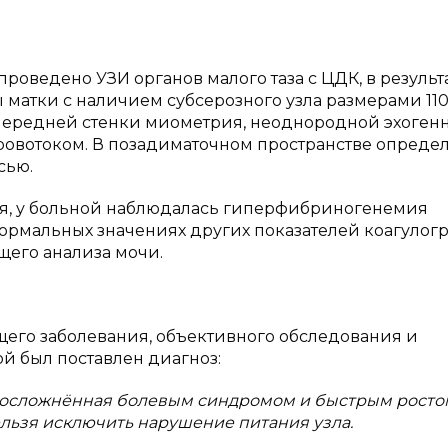
проведено УЗИ органов малого таза с ЦДК,
в
результ
матки с наличием субсерозного узла размерами 110
передней стенки миометрия, неоднородной эхоген
ровотоком. В позадиматочном пространстве опреде
сью.
ия, у больной наблюдалась гиперфибриногенемия
и нормальных значениях других показателей коагулог
щего анализа мочи.
щего заболевания, объективного обследования и
й был поставлен диагноз:
, осложнённая болевым синдромом и быстрым росто
Нельзя исключить нарушение питания узла.