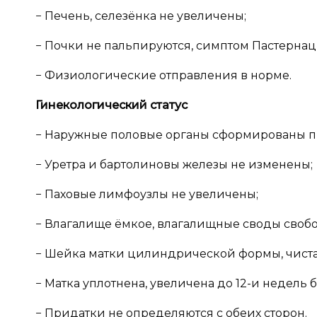
− Печень, селезёнка не увеличены;
− Почки не пальпируются, симптом Пастернац
− Физиологические отправления в норме.
Гинекологический статус
− Наружные половые органы сформированы п
− Уретра и бартолиновы железы не изменены;
− Паховые лимфоузлы не увеличены;
− Влагалище ёмкое, влагалищные своды своб
− Шейка матки цилиндрической формы, чиста
− Матка уплотнена, увеличена до 12-и недель
− Придатки не определяются с обеих сторон.