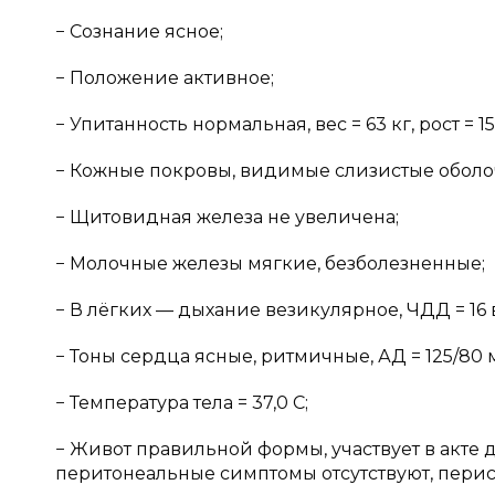
− Сознание ясное;
− Положение активное;
− Упитанность нормальная, вес = 63 кг, рост = 15
− Кожные покровы, видимые слизистые оболо
− Щитовидная железа не увеличена;
− Молочные железы мягкие, безболезненные;
− В лёгких — дыхание везикулярное, ЧДД = 16 в
− Тоны сердца ясные, ритмичные, АД = 125/80 мм. р
− Температура тела = 37,0 C;
− Живот правильной формы, участвует в акте
перитонеальные симптомы отсутствуют, перис