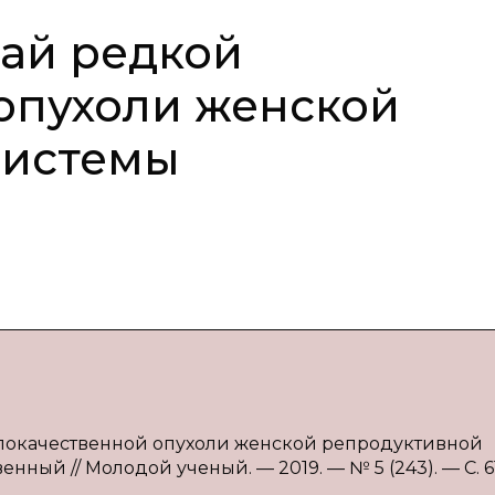
ай редкой
опухоли женской
системы
 злокачественной опухоли женской репродуктивной
венный // Молодой ученый. — 2019. — № 5 (243). — С. 6