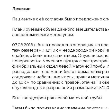
Лечение
Пациентке с её согласия было предложено оп
Планируемый объём данного вмешательства 
лапаротомическим доступом.
07.08.2018 г. была проведена операция, во в
тазу размерами 12*10 см неоднородной корич
спайках с большим сальником. Опухоль распо
поверхностью мочевого пузыря с распростра
фимбриальный отдел левой маточной трубы, 
распадалась. Тело матки было нормальных ра
содержали небольшие кисты, правая маточная
до 1,0 см по сравнению с правой, отёчна. Та
опухолевидные разрастания размерами 1,5*2,0
Был заподозрен рак левой маточной трубы.
Затем было произведено удаление опухоли и