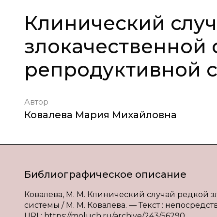
Клинический случ
злокачественной 
репродуктивной 
Автор
Ковалева Мария Михайловна
Библиографическое описание
Ковалева, М. М. Клинический случай редкой
системы / М. М. Ковалева. — Текст : непосредст
URL: https://moluch.ru/archive/243/56290.