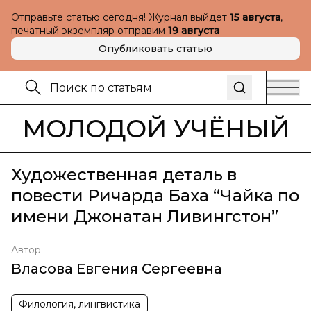
Отправьте статью сегодня! Журнал выйдет
15 августа
,
печатный экземпляр отправим
19 августа
Опубликовать статью
МОЛОДОЙ УЧЁНЫЙ
Художественная деталь в
повести Ричарда Баха “Чайка по
имени Джонатан Ливингстон”
Автор
Власова Евгения Сергеевна
Филология, лингвистика