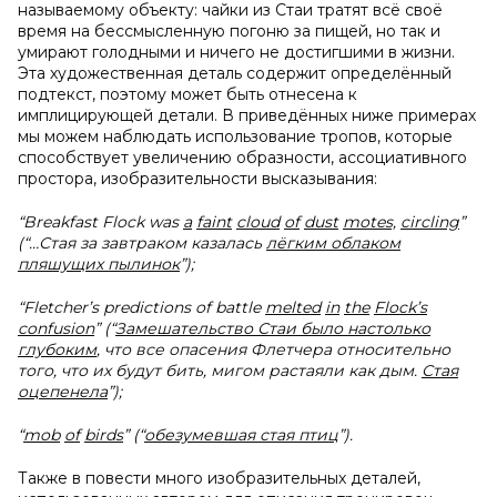
называемому объекту: чайки из Стаи тратят всё своё
время на бессмысленную погоню за пищей, но так и
умирают голодными и ничего не достигшими в жизни.
Эта художественная деталь содержит определённый
подтекст, поэтому может быть отнесена к
имплицирующей детали. В приведённых ниже примерах
мы можем наблюдать использование тропов, которые
способствует увеличению образности, ассоциативного
простора, изобразительности высказывания:
“
Breakfast
Flock
was
a
faint
cloud
of
dust
motes,
circling
”
(“…Стая за завтраком казалась
лёгким облаком
пляшущих пылинок
”);
“
Fletcher’
s
predictions
of
battle
melted
in
the
Flock’
s
confusion
” (“
Замешательство Стаи было настолько
глубоким
, что все опасения Флетчера относительно
того, что их будут бить, мигом растаяли как дым.
Стая
оцепенела
”);
“
mob
of
birds
” (
“
обезумевшая стая птиц
”).
Также в повести много изобразительных деталей,