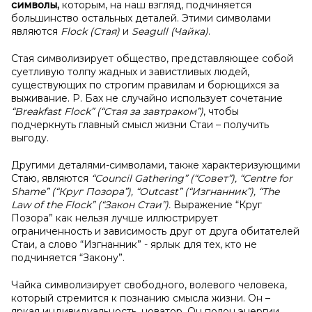
символы,
которым, на наш взгляд, подчиняется
большинство остальных деталей. Этими символами
являются
Flock (Стая)
и
Seagull (Чайка)
.
Стая символизирует общество, представляющее собой
суетливую толпу жадных и завистливых людей,
существующих по строгим правилам и борющихся за
выживание. Р. Бах не случайно использует сочетание
“
Breakfast
Flock” (“Стая за завтраком”)
, чтобы
подчеркнуть главный смысл жизни Стаи – получить
выгоду.
Другими деталями-символами, также характеризующими
Стаю, являются
“
Council
Gathering” (“Совет”), “
Centre
for
Shame” (“Круг Позора”), “
Outcast” (“Изгнанник”), “
The
Law
of
the
Flock” (“Закон Стаи”).
Выражение “Круг
Позора” как нельзя лучше иллюстрирует
ограниченность и зависимость друг от друга обитателей
Стаи, а слово “Изгнанник” - ярлык для тех, кто не
подчиняется “Закону”.
Чайка символизирует свободного, волевого человека,
который стремится к познанию смысла жизни. Он –
яркая индивидуальность, новатор. Он полон энергии,