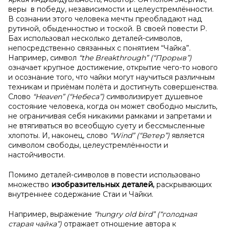
веры в победу, независимости и целеустремлённости.
В сознании этого человека мечты преобладают над
рутиной, обыденностью и тоской. В своей повести Р.
Бах использовал несколько деталей-символов,
непосредственно связанных с понятием “Чайка”.
Например, символ
“
the
Breakthrough” (“Прорыв”)
означает крупное достижение, открытие чего-то нового
и осознание того, что чайки могут научиться различным
техникам и приёмам полёта и достигнуть совершенства.
Слово
“
Heaven” (“Небеса”)
символизирует душевное
состояние человека, когда он может свободно мыслить,
не ограничивая себя никакими рамками и запретами и
не втягиваться во всеобщую суету и бессмысленные
хлопоты. И, наконец, слово
“
Wind” (“Ветер”)
является
символом свободы, целеустремлённости и
настойчивости.
Помимо деталей-символов в повести использовано
множество
изобразительных деталей,
раскрывающих
внутреннее содержание Стаи и Чайки.
Например, выражение
“
hungry
old
bird” (“голодная
старая чайка”)
отражает отношение автора к