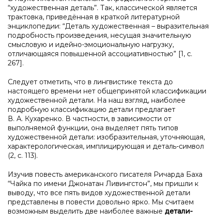
“художественная деталь”. Так, классической является
трактовка, приведённая в краткой литературной
энциклопедии: “Деталь художественная – выразительная
подробность произведения, несущая значительную
смысловую и идейно-эмоциональную нагрузку,
отличающаяся повышенной ассоциативностью” [1, с.
267].
Следует отметить, что в лингвистике текста до
настоящего времени нет общепринятой классификации
художественной детали. На наш взгляд, наиболее
подробную классификацию детали предлагает
В. А. Кухаренко. В частности, в зависимости от
выполняемой функции, она выделяет пять типов
художественной детали: изобразительная, уточняющая,
характерологическая, имплицирующая и деталь-символ
(2, с. 113).
Изучив повесть американского писателя Ричарда Баха
“Чайка по имени Джонатан Ливингстон”, мы пришли к
выводу, что все пять видов художественной детали
представлены в повести довольно ярко. Мы считаем
возможным выделить две наиболее важные
детали-