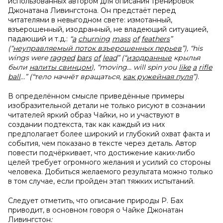
использованных автором для описания тренировок
Джонатана Ливингстона. Он предстаёт перед
читателями в невыгодном свете: измотанный,
взъерошенный, изодранный, не владеющий ситуацией,
падающий и т.д.:
“
a
churning
mass
of
feathers
”
(“
неуправляемый поток взъерошенных перьев
”), “
his
wings
were
ragged
bars
of
lead
” (“
изодранные
крылья
были
налиты свинцом
), “
moving…
will
spin
you
like
a
rifle
ball
…” (
“тело начнёт вращаться,
как ружейная пуля
”)
.
В определённом смысле приведённые примеры
изобразительной детали не только рисуют в сознании
читателей яркий образ Чайки, но и участвуют в
создании подтекста, так как каждый из них
предполагает более широкий и глубокий охват факта и
события, чем показано в тексте через деталь. Автор
повести подчёркивает, что достижение каких-либо
целей требует огромного желания и усилий со стороны
человека. Добиться желаемого результата можно только
в том случае, если пройден этап тяжких испытаний.
Следует отметить, что описание природы Р. Бах
приводит, в основном говоря о Чайке Джонатан
Ливингстон
: