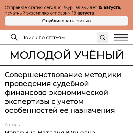
Отправьте статью сегодня! Журнал выйдет
15 августа
,
печатный экземпляр отправим
19 августа
Опубликовать статью
МОЛОДОЙ УЧЁНЫЙ
Совершенствование методики
проведения судебной
финансово-экономической
экспертизы с учетом
особенностей ее назначения
Авторы
Изварина Наталия Юрьевна
,