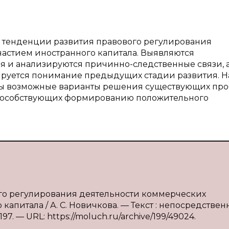
 тенденции развития правового регулирования
частием иностранного капитала. Выявляются
и анализируются причинно-следственные связи, а
мируется понимание предыдущих стадии развития. Н
ны возможные варианты решения существующих про
 способствующих формированию положительного
ого регулирования деятельности коммерческих
апитала / А. С. Новичкова. — Текст : непосредственн
97. — URL: https://moluch.ru/archive/199/49024.