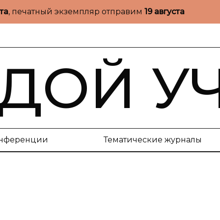
ста
, печатный экземпляр отправим
19 августа
ДОЙ У
нференции
Тематические журналы