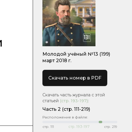
м
Молодой учёный №13 (199)
март 2018 г.
Скачать номер в PDF
Скачать часть журнала с этой
статьей
(стр.
193-197
)
:
Часть 2
(cтр. 111-219)
Расположение в файле:
стр.
111
стр.
193-197
стр.
219