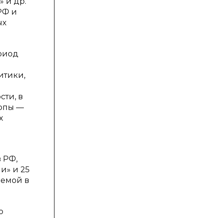
 и др.
РФ и
ых
ериод
итики,
ти, в
ропы —
х
 РФ,
и» и 25
яемой в
о