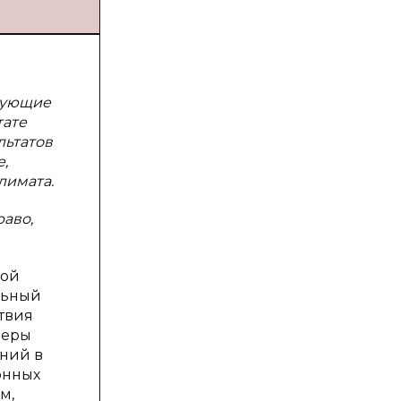
вующие
тате
льтатов
,
лимата.
аво,
ной
льный
твия
феры
ений в
онных
м,