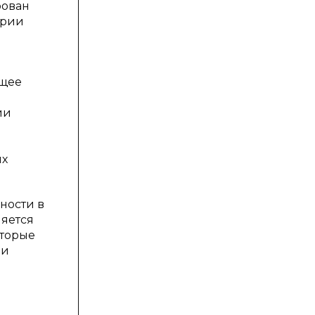
рован
ории
ющее
ии
ых
ности в
няется
оторые
 и
и