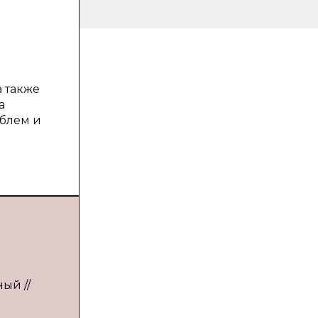
 также
а
блем и
ый //