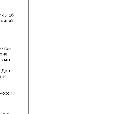
х и об
 новой
о тем,
она.
нными
 Дать
ния
 России