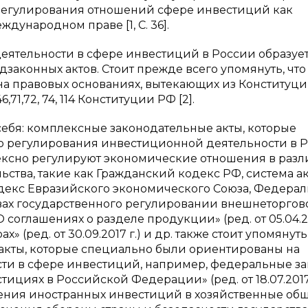
регулирования отношений сфере инвестиций как
дународном праве [1, С. 36].
ятельности в сфере инвестиций в России образуе
законных актов. Стоит прежде всего упомянуть, что
на правовых основаниях, вытекающих из Конституци
,71,72, 74, 114 Конституции РФ [2].
 себя: комплексные законодательные акты, которые
о регулирования инвестиционной деятельности в 
лексно регулируют экономические отношения в раз
ьства, такие как Гражданский кодекс РФ, система а
одекс Евразийского экономического Союза, Федера
новах государственного регулировании внешнеторгов
 «О соглашениях о разделе продукции» (ред. от 05.04.20
х» (ред. от 30.09.2017 г.) и др. также стоит упомянуть
кты, которые специально были ориентированы на
ти в сфере инвестиций, например, федеральные за
тициях в Российской Федерации» (ред. от 18.07.2017),
твления иностранных инвестиций в хозяйственные общ