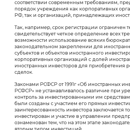
соответствии современным требованиям, пре
порядок учреждения как корпоративных орга
РФ, так и организаций, принадлежащих инос
Так, например, срок регистрации ограничен т
свидетельствует четкое определение всех т
возможности использование всяких бюрократи
законодательном закреплении для иностранн
субъектов и объектов иностранного инвестир
корпоративных организаций с долей иностран
иностранных инвесторов для приобретения р
сделок.
Законами РСФСР от 1991г «Об иностранных ин
РСФСР» не устанавливалось различие при ур
контроль за инвестированными им средствам
были созданы с участием его прямых инвести
заинтересованность инвестора заключается то
инвестирован и участие в управлении предп
ознаменован тем, что на этом этапе законод
вторым типом инвестиций.