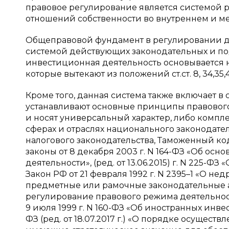
правовое регулирование является системой 
отношений собственности во внутреннем и меж
Общеправовой фундамент в регулировании де
системой действующих законодательных и под
инвестиционная деятельность основывается 
которые вытекают из положений ст.ст. 8, 34,35,46
Кроме того, данная система также включает в
устанавливают основные принципы правовог
и носят универсальный характер, либо комп
сферах и отраслях национального законодател
налогового законодательства, Таможенный к
законы от 8 декабря 2003 г. N 164-ФЗ «Об ос
деятельности», (ред. от 13.06.2015) г. N 225-ФЗ
Закон РФ от 21 февраля 1992 г. N 2395–1 «О недра
предметные или рамочные законодательные а
регулирование правового режима деятельнос
9 июля 1999 г. N 160-ФЗ «Об иностранных инвес
ФЗ (ред. от 18.07.2017 г.) «О порядке осущес