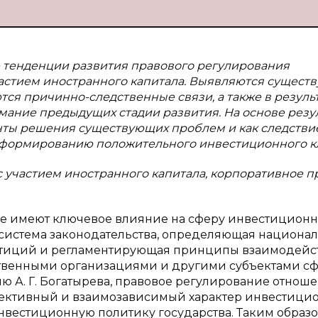
 тенденции развития правового регулирования
частием иностранного капитала. Выявляются сущест
я причинно-следственные связи, а также в резуль
ание предыдущих стадии развития. На основе резу
ты решения существующих проблем и как следствие
 формированию положительного инвестиционного к
 участием иностранного капитала, корпоративное пр
ые имеют ключевое влияние на сферу инвестицион
я система законодательства, определяющая национа
стиций и регламентирующая принципы взаимодейс
твенными организациями и другими субъектами с
 А. Г. Богатырева, правовое регулирование отнош
ъективный и взаимозависимый характер инвестици
вестиционную политику государства. Таким образо