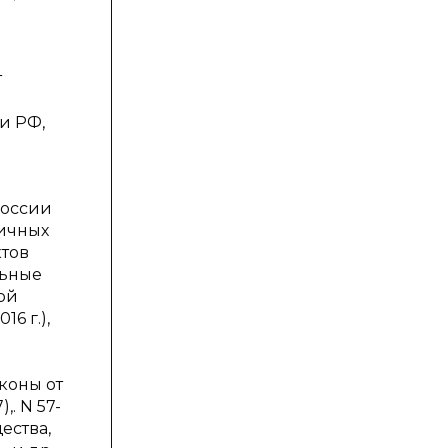
т
и РФ,
России
личных
ктов
льные
ой
16 г.),
коны от
. N 57-
ества,