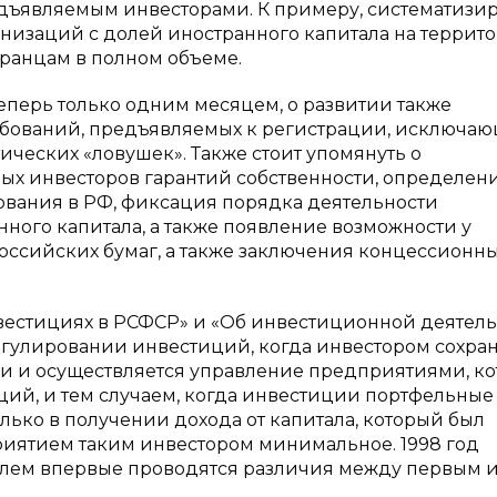
дъявляемым инвесторами. К примеру, систематизи
низаций с долей иностранного капитала на террит
транцам в полном объеме.
еперь только одним месяцем, о развитии также
ребований, предъявляемых к регистрации, исключа
ческих «ловушек». Также стоит упомянуть о
ых инвесторов гарантий собственности, определен
ования в РФ, фиксация порядка деятельности
ного капитала, а также появление возможности у
оссийских бумаг, а также заключения концессионн
вестициях в РСФСР» и «Об инвестиционной деятель
егулировании инвестиций, когда инвестором сохра
и и осуществляется управление предприятиями, к
ций, и тем случаем, когда инвестиции портфельные
лько в получении дохода от капитала, который был
риятием таким инвестором минимальное. 1998 год
ателем впервые проводятся различия между первым 