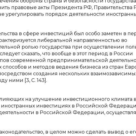
чения обороны страны и безопасности государства»
ить правовые акты Президента РФ, Правительства 
е урегулировать порядок деятельности иностранн
льства в сфере инвестиций был особо заметен в п
характеризуется либеральной направленностью во
ельной ролью государства при осуществлении пол
ледует сказать, что вообще в этот период в России
ов современной предпринимательской деятельнос
х способов и методов ведения бизнеса из стран Ев
 посредством создания нескольких взаимозависимы
 ними [3, С. 143].
влияющих на улучшение инвестиционного климата в
Об иностранных инвестициях в Российской Федераци
 деятельности в Российской Федерации, осуществл
конодательство, в целом можно сделать вывод о ег