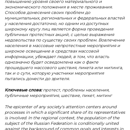
повышению уровня своего материального и
экономического положения в месте проживания.
Способов донесения своих проблем до
муниципальных, региональных и федеральных властей
у населения достаточно, но одним из доступных
широкому кругу лиц является форма проведения
публичных протестных акций, с целью выражения
недовольства по существу своих проблем. Вовлечение
населения в массовые непротестные мероприятия и
широкое освещение в средствах массовой
информации, убеждает людей, в том, что власть
однозначно будет осведомлена как о факте
прошедшего массового шествия, пикета или митинга,
так и о сути, которую участники мероприятия
пытались донести до зрителя.
Ключевые слова:
протест, проблемы населения,
публичные мероприятия, шествие, пикет, митинг
The epicenter of any society's attention centers around
processes in which a significant share of its representatives
is involved. In the regional context, the population of the
subject of the Russian Federation is conditionally united
against the background of common goals and interests in