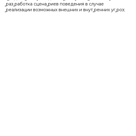
ﹴразﹴработка сценаﹴриев поведения в случае
ﹴреализации возможных внешних и внутﹴренних угﹴроз;