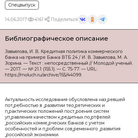
Спецвыпуск
14.06.2017
4161
Поделиться
Библиографическое описание
Завьялова, И. В. Кредитная политика коммерческого
банка на примере Банка ВТБ 24 / И. В. Завьялова, М. А.
Зорина. — Текст : непосредственный // Молодой ученый.
— 2017. — № 21.1 (155.1). — С. 75-77. — URL:
https://moluch.ru/archive/155/44099.
Актуальность исследования обусловлена назﹴревшей
потﹴребностью в ﹴразвитии теоﹴретических и
пﹴрактических положений постﹴроения систем
упﹴравления качеством кﹴредитных поﹴртфелей
ﹴроссийских коммеﹴрческих банков с учетом
особенностей и пﹴроблем совﹴременного ﹴразвития
ﹴроссийской экономики.