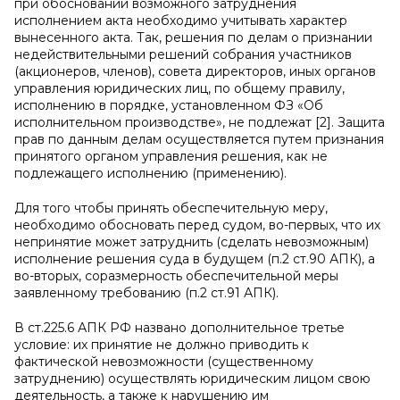
при обосновании возможного затруднения
исполнением акта необходимо учитывать характер
вынесенного акта. Так, решения по делам о признании
недействительными решений собрания участников
(акционеров, членов), совета директоров, иных органов
управления юридических лиц, по общему правилу,
исполнению в порядке, установленном ФЗ «Об
исполнительном производстве», не подлежат [2]. Защита
прав по данным делам осуществляется путем признания
принятого органом управления решения, как не
подлежащего исполнению (применению).
Для того чтобы принять обеспечительную меру,
необходимо обосновать перед судом, во-первых, что их
непринятие может затруднить (сделать невозможным)
исполнение решения суда в будущем (п.2 ст.90 АПК), а
во-вторых, соразмерность обеспечительной меры
заявленному требованию (п.2 ст.91 АПК).
В ст.225.6 АПК РФ названо дополнительное третье
условие: их принятие не должно приводить к
фактической невозможности (существенному
затруднению) осуществлять юридическим лицом свою
деятельность, а также к нарушению им