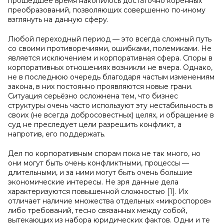
прошедшее время накопилось достаточно коренных
преобразований, позволяющих совершенно по-иному
взглянуть на данную сферу.
Любой переходный период — это всегда сложный путь
со своими противоречиями, ошибками, полемиками. Не
является исключением и корпоративная сфера. Споры в
корпоративных отношениях возникли не вчера. Однако,
не в последнюю очередь благодаря частым изменениям
закона, в них постоянно проявляются новые грани.
Ситуация серьёзно осложнена тем, что бизнес
структуры очень часто используют эту нестабильность в
своих (не всегда добросовестных) целях, и обращение в
суд не преследует цели разрешить конфликт, а
напротив, его поддержать.
Дел по корпоративным спорам пока не так много, но
они могут быть очень конфликтными, процессы —
длительными, и за ними могут быть очень большие
экономические интересы. Не зря данные дела
характеризуются повышенной сложностью [1]. Их
отличает наличие множества отдельных «микроспоров»
либо требований, тесно связанных между собой,
вытекающих из набора юридических фактов. Одни и те