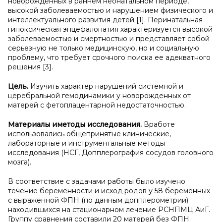
новорожденных в раннем неонатальном периоде,
высокой заболеваемостью и нарушением физического и
интеллектуального развития детей [1]. Перинатальная
гипоксическая энцефалопатия характеризуется высокой
заболеваемостью и смертностью и представляет собой
серьезную не только медицинскую, но и социальную
проблему, что требует срочного поиска ее адекватного
решения [3].
Цель.
Изучить характер нарушений системной и
церебральной гемодинамики у новорожденных от
матерей с фетоплацентарной недостаточностью.
Материалы и
методы исследования.
Вработе
использовались общепринятые клинические,
лабораторные и инструментальные методы
исследования (НСГ, Допплерография сосудов головного
мозга).
В соответствие с задачами работы было изучено
течение беременности и исход родов у 58 беременных
с выраженной ФПН (по данным допплерометрии)
находившихся на стационарном лечение РСНПМЦ АиГ.
Группу сравнения составили 20 матерей без ФПН.