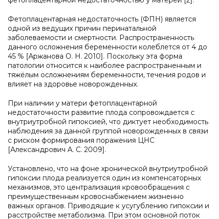
фетоплацентарной недостаточностью у матерей [2].
Фетоплацентарная недостаточность (ФПН) является
одной из ведущих причин перинатальной
заболеваемости и смертности. Распространенность
данного осложнения беременности колеблется от 4 до
45 % [Аржанова О. Н. 2010]. Поскольку эта форма
патологии относится к наиболее распространенным и
тяжёлым осложнениям беременности, течения родов и
влияет на здоровье новорожденных.
При наличии у матери фетоплацентарной
недостаточности развитие плода сопровождается с
внутриутробной гипоксией, что диктует необходимость
наблюдения за данной группой новорожденных в связи
с риском формирования поражения ЦНС
[Александрович А. С. 2009].
Установлено, что на фоне хронической внутриутробной
гипоксии плода реализуется один из компенсаторных
механизмов, это централизация кровообращения с
преимущественным кровоснабжением жизненно
важных органов. Приводящие к усугублению гипоксии и
расстройстве метаболизма. При этом основной поток