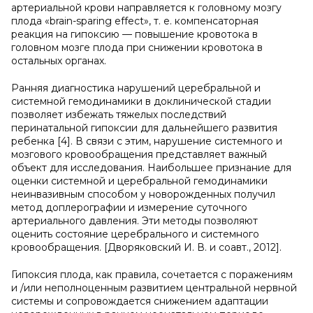
артериальной крови направляется к головному мозгу
плода «brain-sparing effect», т. е. компенсаторная
реакция на гипоксию — повышение кровотока в
головном мозге плода при снижении кровотока в
остальных органах.
Ранняя диагностика нарушений церебральной и
системной гемодинамики в доклинической стадии
позволяет избежать тяжелых последствий
перинатальной гипоксии для дальнейшего развития
ребенка [4]. В связи с этим, нарушение системного и
мозгового кровообращения представляет важный
объект для исследования. Наибольшее признание для
оценки системной и церебральной гемодинамики
неинвазивным способом у новорожденных получил
метод доплерографии и измерение суточного
артериального давления. Эти методы позволяют
оценить состояние церебрального и системного
кровообращения. [Дворяковский И. В. и соавт., 2012].
Гипоксия плода, как правила, сочетается с поражениям
и /или неполноценным развитием центральной нервной
системы и сопровождается снижением адаптации