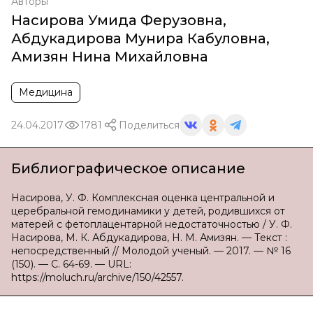
Авторы
Насирова Умида Ферузовна
,
Абдукадирова Мунира Кабуловна
,
Амизян Нина Михайловна
Медицина
24.04.2017
1781
Поделиться
Библиографическое описание
Насирова, У. Ф. Комплексная оценка центральной и
церебральной гемодинамики у детей, родившихся от
матерей с фетоплацентарной недостаточностью / У. Ф.
Насирова, М. К. Абдукадирова, Н. М. Амизян. — Текст :
непосредственный // Молодой ученый. — 2017. — № 16
(150). — С. 64-69. — URL:
https://moluch.ru/archive/150/42557.