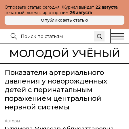
Отправьте статью сегодня! Журнал выйдет
22 августа
,
печатный экземпляр отправим
26 августа
Опубликовать статью
МОЛОДОЙ УЧЁНЫЙ
Показатели артериального
давления у новорожденных
детей с перинатальным
поражением центральной
нервной системы
Авторы
Гулямова Муяссар Абдусаттаровна
,