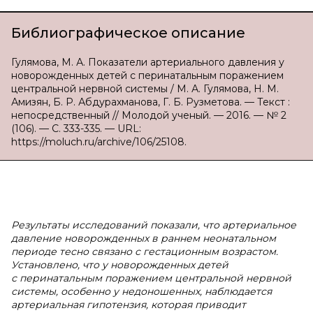
Библиографическое описание
Гулямова, М. А. Показатели артериального давления у
новорожденных детей с перинатальным поражением
центральной нервной системы / М. А. Гулямова, Н. М.
Амизян, Б. Р. Абдурахманова, Г. Б. Рузметова. — Текст :
непосредственный // Молодой ученый. — 2016. — № 2
(106). — С. 333-335. — URL:
https://moluch.ru/archive/106/25108.
Р
езультаты исследований показали, что артериальное
давление новорожденных в
раннем неонатальном
периоде тесно связано с
гестационным возрастом.
Установлено, что у
новорожденных детей
с
перинатальным поражением центральной нервной
системы, особенно у
недоношенных, наблюдается
артериальная гипотензия
, которая приводит