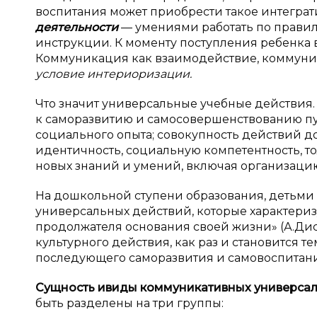
воспитания может приобрести такое интеграт
деятельности
— умениями работать по правилу
инструкции. К моменту поступления ребенка
Коммуникация как взаимодействие, коммуник
условие интериоризации.
Что значит универсальные учебные действия.
к саморазвитию и самосовершенствованию пу
социального опыта; совокупность действий 
идентичность, социальную компетентность, т
новых знаний и умений, включая организацию
На дошкольной ступени образования, детьми
универсальных действий, которые характериз
продолжателя основания своей жизни» (А.Ди
культурного действия, как раз и становится т
последующего саморазвития и самовоспитани
Сущность и
виды коммуникативных универсал
быть разделены на три группы: