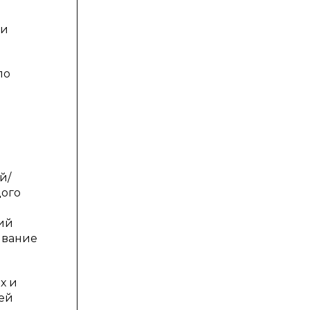
ии
по
й/
дого
ний
ывание
х и
тей