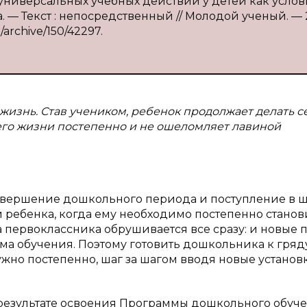
 универсальных учебных действий у детей как усло
. — Текст : непосредственный // Молодой ученый. — 
/archive/150/42297.
жизнь. Став учеником, ребенок продолжает делать с
в его жизни постепенно и не ошеломляет лавиной
Завершение дошкольного периода и поступление в 
и ребенка, когда ему необходимо постепенно станов
а первоклассника обрушивается все сразу: и новые 
рма обучения. Поэтому готовить дошкольника к гря
жно постепенно, шаг за шагом вводя новые установ
 результате освоения Программы дошкольного обуч