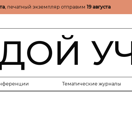
ста
, печатный экземпляр отправим
19 августа
ДОЙ У
нференции
Тематические журналы