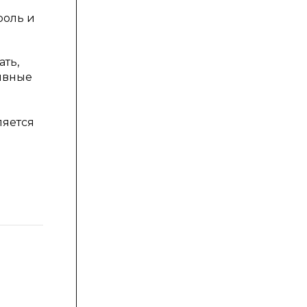
роль и
ть,
ивные
ляется
КРИТЕРИИ
СФОРМИРОВАННОСТИ/
ОЦЕНКИ
КОМПОНЕНТОВ
ДЕЙСТВИЙ