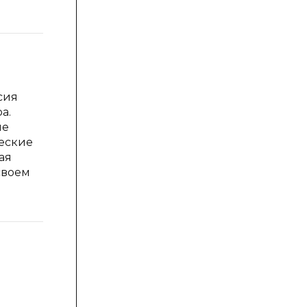
общения.
1. Осуществлять
взаимоконтроль и
взаимопомощь.
сия
2. Иметь навык
а.
конструктивного
ые
общения,
еские
взаимопонимания.
ая
3. Уметь дружить,
своем
уступать, убеждать.
4. Уметь планировать
общие способы работы
1. Способность строить
понятные для
собеседника
высказывания.
2. Умение с помощью