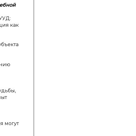
чебной
УУД:
ция как
убъекта
ению
удьбы,
пыт
я
я могут