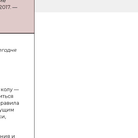
вие
2017. —
егодня
школу —
иться
правила
дущим
ки,
ения и