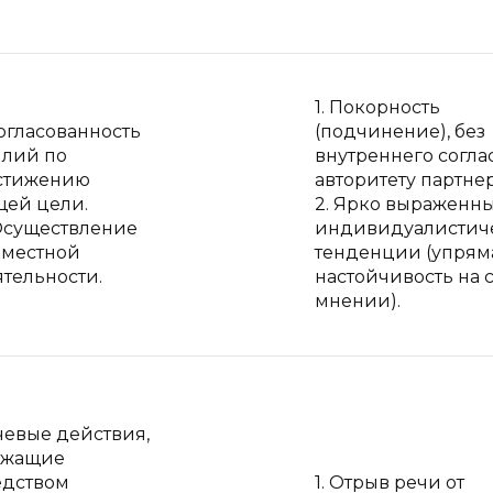
1. Покорность
Согласованность
(подчинение), без
илий по
внутреннего согла
стижению
авторитету партнер
щей цели.
2. Ярко выраженн
 Осуществление
индивидуалистич
вместной
тенденции (упрям
тельности.
настойчивость на 
мнении).
чевые действия,
ужащие
едством
1. Отрыв речи от