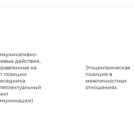
ммуникативно-
чевые действия,
правленные на
Эгоцентрическая
ет позиции
позиция в
беседника
межличностных
нтеллектуальный
отношениях.
ект
ммуникации)