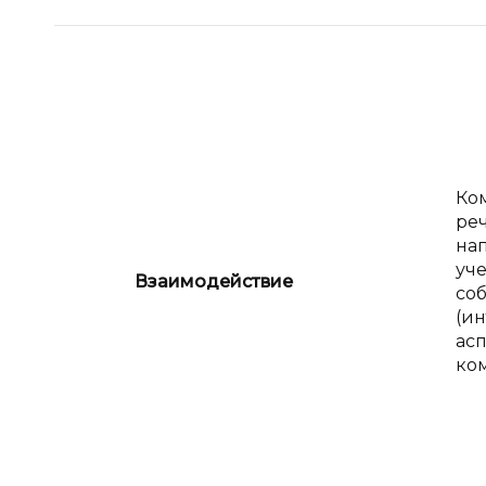
Ко
ре
на
уч
Взаимодействие
со
(и
асп
ко