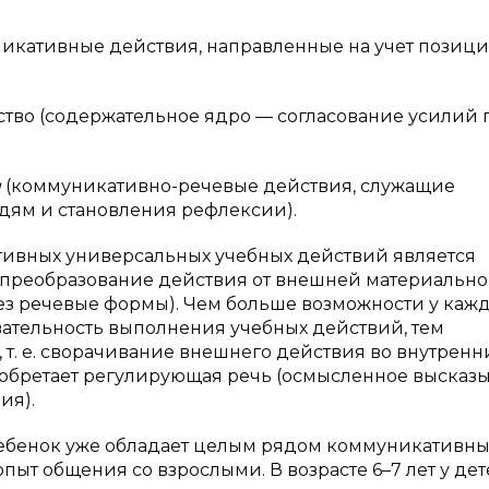
икативные действия, направленные на учет позиц
тво (содержательное ядро — согласование усилий 
и
(коммуникативно-речевые действия, служащие
ям и становления рефлексии).
вных универсальных учебных действий является
преобразование действия от внешней материально
з речевые формы). Чем больше возможности у каж
вательность выполнения учебных действий, тем
 т. е. сворачивание внешнего действия во внутрен
иобретает регулирующая речь (осмысленное высказ
ия).
ребенок уже обладает целым рядом коммуникативны
ыт общения со взрослыми. В возрасте 6–7 лет у де