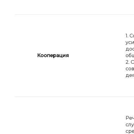
1. 
ус
до
Кооперация
об
2.
со
дея
Ре
сл
ср