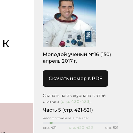
 к
Молодой учёный №16 (150)
апрель 2017 г.
Скачать номер в PDF
Скачать часть журнала с этой
статьей
(стр.
430-433
)
:
Часть 5
(стр. 421-521)
Расположение в файле:
стр.
421
стр.
430-433
стр.
521