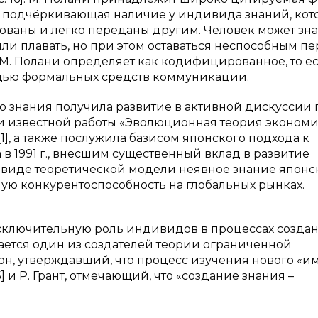
, подчёркивающая наличие у индивида знаний, кот
ованы и легко переданы другим. Человек может знат
или плавать, но при этом оставаться неспособным п
М. Полани определяет как кодифицированное, то ес
ощью формальных средств коммуникации.
 знания получила развитие в активной дискуссии 
и известной работы «Эволюционная теория эконом
 [1], а также послужила базисом японского подхода к
в 1991 г., внесшим существенный вклад в развитие
 виде теоретической модели неявное знание японс
ю конкурентоспособность на глобальных рынках.
исключительную роль индивидов в процессах созда
ается один из создателей теории ограниченной
он, утверждавший, что процесс изучения нового «и
5] и Р. Грант, отмечающий, что «создание знания –