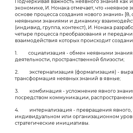
Подчёркивая важность неявного знания как 
экономике, И. Нонака отмечает, что «неявное 
основе процесса создания нового знания» [8,
неявными знаниями и динамику взаимодейс
(индивид, группа, контекст), И. Нонака разрабо
четыре процесса преобразования и передачи 
взаимодействия которых происходит создание н
1. социализация - обмен неявными знания
деятельности, пространственной близости;
2. экстернализация (формализация) - выраж
трансформация неявных знаний в явные;
3. комбинация - усложнение явного знания,
посредством коммуникации, распространения
4. интернализация - превращения явного, 
индивидуальном или организационном уровня
стратегические инициативы.