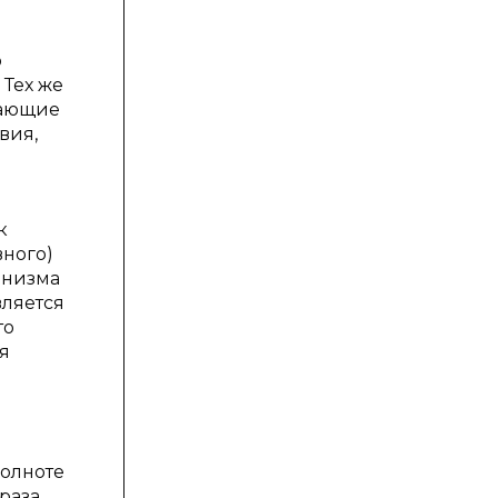
о
 Тех же
чающие
вия,
к
вного)
анизма
вляется
то
я
полноте
фраза