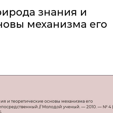
ирода знания и
новы механизма его
ния и теоретические основы механизма его
непосредственный // Молодой ученый. — 2010. — № 4 (
6.