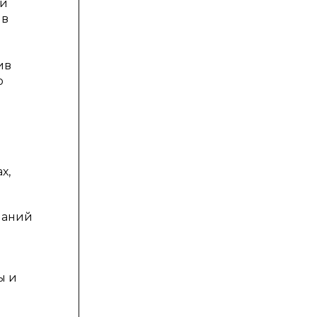
ой
 в
ив
о
х,
наний
ы и