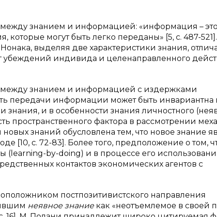
ие между знанием и информацией: «информация – эт
 которые могут быть легко переданы» [5, с. 487-521].
Нонака, выделяя две характеристики знания, отли
от убеждений индивида и целенаправленного дейст
е между знанием и информацией с издержками
сть передачи информации может быть инвариантна 
и знания, и в особенности знания личностного (нея
ность пространственного фактора в рассмотрении мех
новых знаний обусловлена тем, что новое знание я
[10, с. 72-83]. Более того, предположение о том, ч
 (learning-by-doing) и в процессе его использовани
осредственных контактов экономических агентов с
воположником постпозитивистского направления
ачившим
неявное знание
как «неотъемлемое в своей 
9, с. 16]. М. Полани принадлежит широко цитируемая 