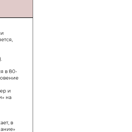
ли
ется,
.
 в 80-
новение
ер и
и» на
ет, в
нание»