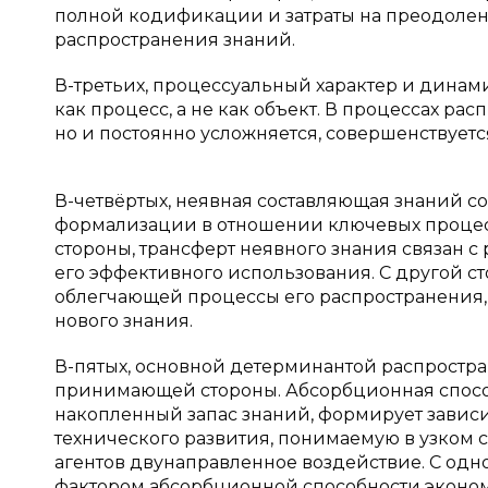
полной кодификации и затраты на преодолен
распространения знаний.
В-третьих, процессуальный характер и динам
как процесс, а не как объект. В процессах р
но и постоянно усложняется, совершенствуется
В-четвёртых, неявная составляющая знаний с
формализации в отношении ключе­вых процес
стороны, трансферт неявного знания связан
его эффективного использования. С другой с
облегчающей процессы его распространения,
нового знания.
В-пятых, основной детерминантой распростр
принимающей стороны. Абсорбционная способ
накопленный запас знаний, формирует завис
технического развития, понимаемую в узком 
агентов двунаправленное воздействие. С одн
фактором абсорбционной способности экономи