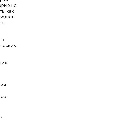
орые не
ь, как
ередать
ть
по
ических
ких
ния
меет