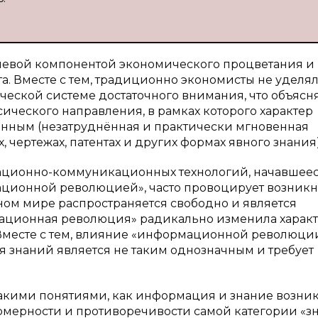
чевой компонентой экономического процветания и
. Вместе с тем, традиционно экономисты не уделя
еской системе достаточного внимания, что объясня
ического направления, в рамках которого характер
нным (незатруднённая и практически мгновенная
 чертежах, патентах и других формах явного знания)
ационно-коммуникационных технологий, начавшееся
рмационной революцией», часто провоцирует возник
ном мире распространяется свободно и является
мационная революция» радикально изменила характ
Вместе с тем, влияние «информационной революци
я знаний является не таким однозначным и требует
акими поня­тиями, как информация и знание возника
омерности и противоречивости самой категории «з