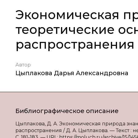
Экономическая пр
теоретические ос
распространения
Автор
Цыплакова Дарья Александровна
Библиографическое описание
Цыплакова, Д. А. Экономическая природа зна
распространения / Д. А. Цыплакова. — Текст : 
С. 181-183. — URL: https://moluch.ru/archive/15/145