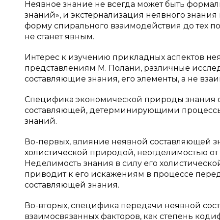
Неявное знание не всегда может быть формал
знаний», и экстернализация неявного знани
форму спирального взаимодействия до тех пор
не станет явным.
Интерес к изучению прикладных аспектов нея
представлениям М. Полани, различные иссле
составляющие знания, его элементы, а не взаи
Специфика экономической природы знания оп
составляющей, детерминирующими процессы 
знаний.
Во-первых, влияние неявной составляющей зн
холистической природой, неотделимостью от
Неделимость знания в силу его холистическо
приводит к его искажениям в процессе перед
составляющей знания.
Во-вторых, специфика передачи неявной сос
взаимосвязанных факторов, как степень код