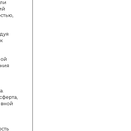
али
ий
стью,
едуя
ак
ной
ения
а.
сферта,
явной
ость