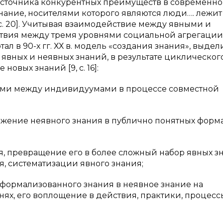
источника конкурентных преимуществ в современн
знание, носителями которого являются люди…. лежит
 с. 20]. Учитывая взаимодействие между явными и
твия между тремя уровнями социальной агрегации
тал в 90-х гг. ХХ в. модель «создания знания», выдел
явных и неявных знаний, в результате циклическог
овых знаний [9, c. 16]:
ми между индивидуумами в процессе совместной
ение неявного знания в публично понятных форма
 превращение его в более сложный набор явных з
, систематизации явного знания;
формализованного знания в неявное знание на
х, его воплощение в действия, практики, процесс