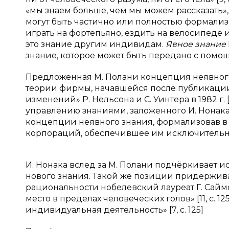
«мы знаем больше, чем мы можем рассказать»
могут быть частично или полностью формализ
играть на фортепьяно, ездить на велосипеде 
это знание другим индивидам.
Явное знание
знание, которое может быть передано с пом
Предложенная М. Полани концепция неявного
теории фирмы, начавшейся после публикаци
изменений» Р. Нельсона и С. Уинтера в 1982 г.
управлению знаниями, заложенного И. Нонака 
концепции неявного знания, формализовав в
корпораций, обеспечившее им исключительну
И. Нонака вслед за М. Полани подчёркивает 
нового знания. Такой же позиции придержив
рациональности нобелевский лауреат Г. Сайм
место в пределах человеческих голов» [11, c. 12
индивидуальная деятельность» [7, с. 125]