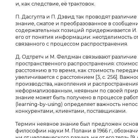
и, как следствие, её трактовок.
П. Дасгупта и П. Дэвид так проводят различ
знание, сжатое и преобразованное в сообщения,
содержательных позиций придерживается И. 
его от понятия информации: неотделимость 
связанного с процессом распространения.
Д. Одтретч и М. Фелдман связывают различи
пространственного распространения: стоимо
расстоянию в то время, как стоимость передач
увеличивается с расстоянием [3, с. 256]. Важ
производства, накопления и распространения 
неформализованным, неявным по своей природе 
знание может быть получено в процессе работы
(learning-by-using) определяет важность неп
конкурентами, клиентами, поставщиками.
Термин неявное знание был предложен осно
философии науки М. Полани в 1966 г., обозн
ни от человеческого разума, ни от его тела» [