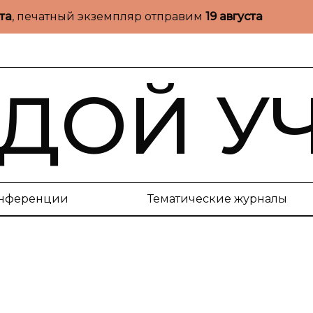
ста
, печатный экземпляр отправим
19 августа
ДОЙ У
нференции
Тематические журналы