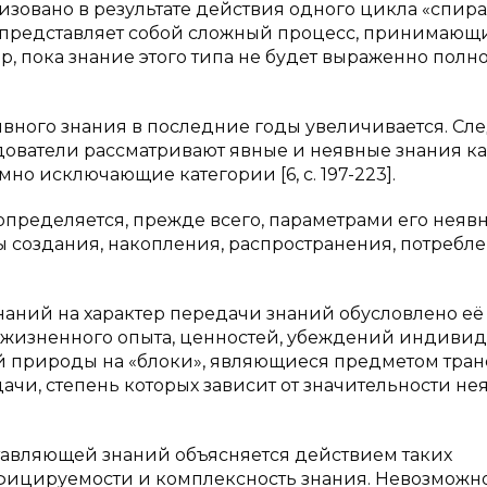
изовано в результате действия одного цикла «спир
я представляет собой сложный процесс, принимающ
, пока знание этого типа не будет выраженно полно
вного знания в последние годы увеличивается. Сл
дователи рассматривают явные и неявные знания к
мно исключающие категории [6, c. 197-223].
ределяется, прежде всего, параметрами его неяв
создания, накопления, распространения, потребл
аний на характер передачи знаний обусловлено её
 жизненного опыта, ценностей, убеждений индивид
й природы на «блоки», являющиеся предметом тран
ачи, степень которых зависит от значительности не
тавляющей знаний объясняется действием таких
ифицируемости и комплексность знания. Невозможн