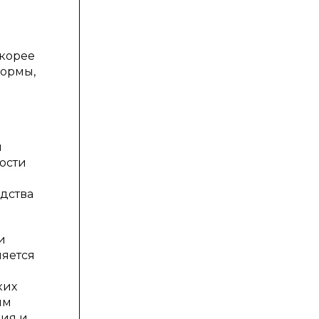
скорее
формы,
й
ости
дства
и
ляется
ких
им
ния и