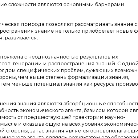
ие сложности являются основ­ными барьерами
ическая природа позволяют рассматривать знание 
аспространения знание не только приобретает новые 
, развивается.
опряжена с неоднозначностью результатов их
сов: генерации и распространения знаний. С одно
 с рядом специфических проблем, сужающих возможн
тороны, чем выше степень формализации знания,
 тем меньше потенциал знания как ресурса произво
анения знания являются абсорбционные способност
ность экономического агента, базисом которой яв
имость от предшествующей траектории научно-
смысле и оказывающую на всех уровнях экономичес
ой стороны, запас знания является основополагающ
ческого агента, являясь результатом его образова