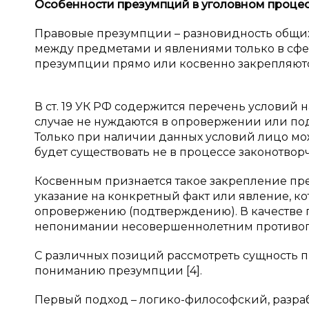
Особенности презумпций в уголовном процес
Правовые презумпции – разновидность общи
между предметами и явлениями только в сфер
презумпции прямо или косвенно закрепляютс
В ст. 19 УК РФ содержится перечень условий 
случае не нуждаются в опровержении или под
Только при наличии данных условий лицо мож
будет существовать не в процессе законотвор
Косвенным признается такое закрепление пре
указание на конкретный факт или явление, 
опровержению (подтверждению). В качестве
непонимании несовершеннолетним противопр
С различных позиций рассмотреть сущность 
пониманию презумпции [4].
Первый подход – логико-философский, разраб