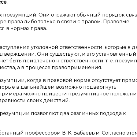
се.
х презумпций. Они отражают обычный порядок свя
е права либо только в связи с правом. Правовые
я в нормах права.
наступления уголовной ответственности, которые в 
тверждении. Они существуют, и это установленный 
ет быть привлечено к ответственности, т. е. презум
чества, а в процессе правоприменения.
зумпции, когда в правовой норме отсутствует прям
которые в дальнейшем возможно подвергнуть
 примера можно привести презумптивное положени
авности своих действий.
презумпции позволяют два различных подхода к
отанный профессором В. К. Бабаевым. Согласно это