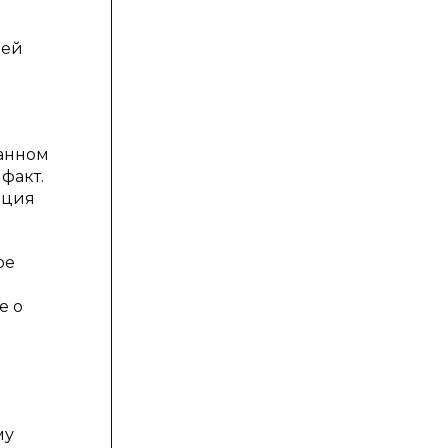
зей
данном
факт.
пция
ое
е о
му