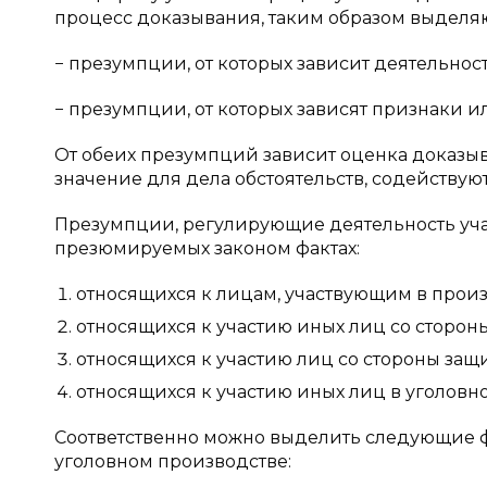
процесс доказывания, таким образом выделяю
− презумпции, от которых зависит деятельнос
− презумпции, от которых зависят признаки и
От обеих презумпций зависит оценка доказы
значение для дела обстоятельств, содействую
Презумпции, регулирующие деятельность уча
презюмируемых законом фактах:
относящихся к лицам, участвующим в произ
относящихся к участию иных лиц со сторон
относящихся к участию лиц со стороны защ
относящихся к участию иных лиц в уголовн
Соответственно можно выделить следующие фа
уголовном производстве: