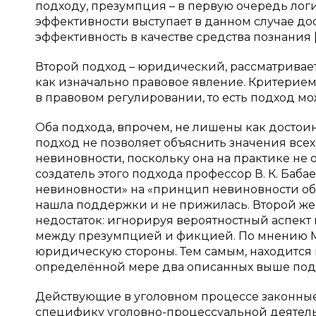
подходу, презумпция – в первую очередь лог
эффективности выступает в данном случае до
эффективность в качестве средства познания [
Второй подход – юридический, рассматривает
как изначально правовое явление. Критерием
в правовом регулировании, то есть подход мо
Оба подхода, впрочем, не лишены как достоин
подход не позволяет объяснить значения всех
невиновности, поскольку она на практике не 
создатель этого подхода профессор В. К. Баб
невиновности» на «принцип невиновности обви
нашла поддержки и не прижилась. Второй же
недостаток: игнорируя вероятностный аспект 
между презумпцией и фикцией. По мнению М.
юридическую стороны. Тем самым, находится
определённой мере два описанных выше под
Действующие в уголовном процессе законные
специфику уголовно-процессуальной деятель