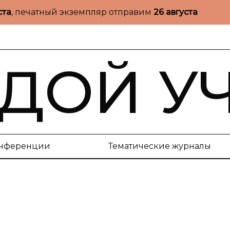
ста
, печатный экземпляр отправим
26 августа
ДОЙ У
нференции
Тематические журналы