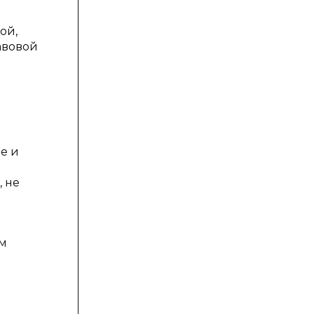
ой,
авовой
е и
, не
ым