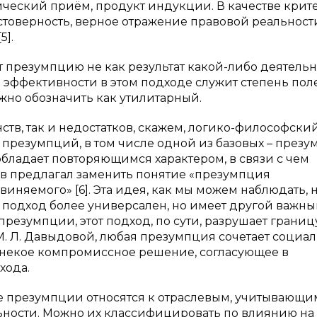
ический приём, продукт индукции. В качестве крит
стоверность, верное отражение правовой реальност
5].
 презумпцию не как результат какой-либо деятельно
 эффективности в этом подходе служит степень пол
жно обозначить как утилитарный.
ств, так и недостатков, скажем, логико-философски
 презумпций, в том числе одной из базовых – през
обладает повторяющимся характером, в связи с чем
аев предлагал заменить понятие «презумпция
няемого» [6]. Эта идея, как мы можем наблюдать, 
 подход более универсален, но имеет другой важн
презумпции, этот подход, по сути, разрушает границ
 Л. Давыдовой, любая презумпция сочетает социа
 некое компромиссное решение, согласующее в
хода.
 презумпции относятся к отраслевым, учитывающи
ности. Можно их классифицировать по влиянию на