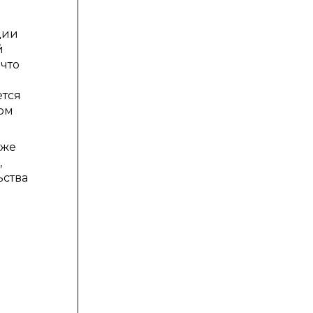
ции
й
 что
ется
цом
кже
,
ьства