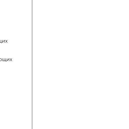
щих
ующих