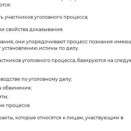
тся:
ть участников уголовного процесса;
ли свойства доказывания.
вания, они упорядочивают процесс познания имею
т установлению истины по делу.
стников уголовного процесса, базируются на след
водстве по уголовному делу;
ы обвинения;
иты;
ом процессе.
кты, которые относятся к лицам, участвующим в