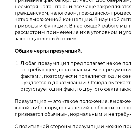
признание фактов юридически достоверным, 
несмотря на то, что они все чаще закрепляются
гражданском, налоговом, гражданско-процесс
четко выраженной концепции. В научной лите
природы и функции. В настоящей работе мы 
рассмотрим применение их в уголовном и уг
законодательный прием.
Общие черты презумпций.
Любая презумпция предполагает некое пол
не требующее доказывания. Все презумпци
фактами, поэтому если появляется один факт
нуждается в доказывании. Отсюда вытекае
отсутствует один факт, то другого факта так
Презумпция — это «такое положение, выраже
какой-либо порядок явлений в области отно
признается обычным, нормальным и не требующ
С позитивной стороны презумпции можно пр