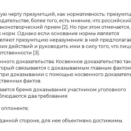
акую черту презумпций, как нормативность: презумп
дательстве, более того, есть мнение, что российски
конотворческий прием [2]. Но при этом отмечается,
 норм. Однако если основание нормы является
еляют презумпцию неразумения: в ней предполага
оих действий и руководить ими в силу того, что ли
тственности [3].
нного доказательства. Косвенное доказательство та
оторый связывается с доказываемым главным фактом
о при доказывании с помощью косвенного доказател
ственных фактов.
вается бремя доказывания участником уголовного
блюдаются два требования:
 оппоненте;
ь данной стороне, для нее объективно достижимы.