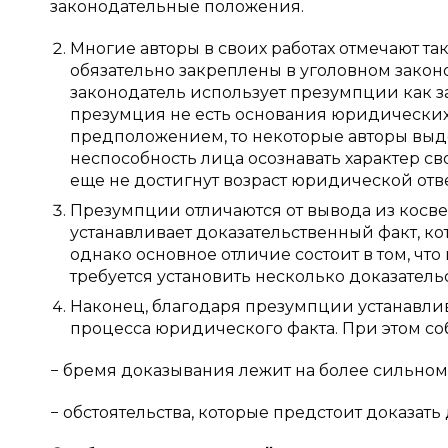
законодательные положения.
Многие авторы в своих работах отмечают т
обязательно закреплены в уголовном законо
законодатель использует презумпции как за
презумция не есть основания юридических
предположением, то некоторые авторы выд
неспособность лица осознавать характер св
еще не достигнут возраст юридической отве
Презумпции отличаются от вывода из косве
устанавливает доказательственный факт, к
однако основное отличие состоит в том, чт
требуется установить несколько доказатель
Наконец, благодаря презумпции устанавли
процесса юридического факта. При этом со
− бремя доказывания лежит на более сильном
− обстоятельства, которые предстоит доказат