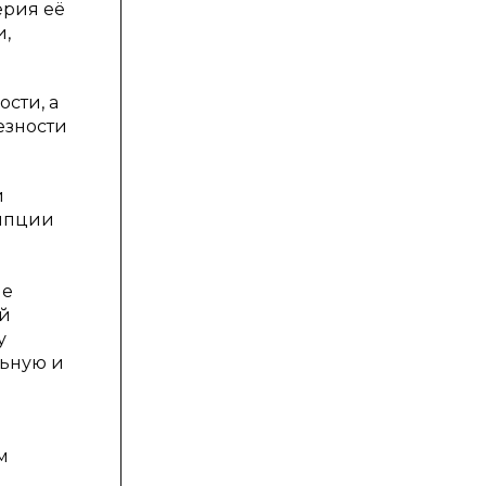
ерия её
и,
сти, а
езности
й
умпции
не
ый
у
льную и
м