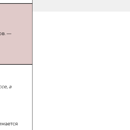
ов. —
се, а
имается