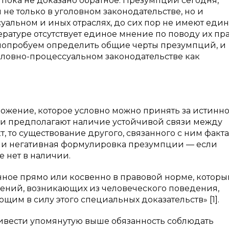
пока не доказано обратное. Презумпции сегодня,
 не только в уголовном законодательстве, но и
уальном и иных отраслях, до сих пор не имеют един
ратуре отсутствует единое мнение по поводу их пр
попробуем определить общие черты презумпций, и
оловно-процессуальном законодательстве как
ожение, которое условно можно принять за истинно
и предполагают наличие устойчивой связи между
, то существование другого, связанного с ним факта
т и негативная формулировка презумпции — если
же нет в наличии.
нное прямо или косвенно в правовой норме, котор
шений, возникающих из человеческого поведения,
им в силу этого специальных доказательств» [1].
ивести упомянутую выше обязанность соблюдать