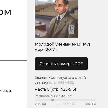
ом
Молодой учёный №13 (147)
март 2017 г.
Скачать номер в PDF
Скачать часть журнала с этой
статьей
(стр.
449-452
)
:
Часть 5
(стр. 425-513)
се, а
Расположение в файле:
стр.
425
стр.
449-452
стр.
513