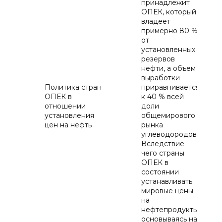
принадлежит
ОПЕК, который
владеет
примерно 80 %
от
установленных
резервов
нефти, а объем
выработки
Политика стран
приравнивается
ОПЕК в
к 40 % всей
отношении
доли
установления
общемирового
цен на нефть
рынка
углеводородов.
Вследствие
чего страны
ОПЕК в
состоянии
устанавливать
мировые цены
на
нефтепродукты,
основываясь на