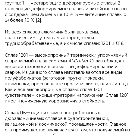
группы: 1 — нестареющие деформируемые сплавы; 2 —
стареющие деформируемые сплавы и литейные сплавы
с содержанием
Si
меньше 10 %; 3 — литейные сплавы с
Si
более 10 % [2].
Из всех сплавов алюминия были выявлены,
практическим путем, самые «вредные» и
труднообрабатываемые, в их числе сплавы: 1201 и Д16.
Сплав 1201 — высокопрочный термически упрочняемый
свариваемый сплав системы
Al-Cu-Mn
. Сплав обладает
высокой технологичностью при деформировании и
сварке. Из данного сплава изготавливаются все виды
полуфабрикатов (заготовок: прутки, поковки,
штамповки, прессованные профили, листы, плиты и т. д.).
Как и все высокопрочные сплавы, сплав 1201
чувствителен к концентраторам напряжения. Сплав 1201
имеет пониженную коррозионную стойкость.
СплавД16
—
один из самых востребованных
дюралюминиевых сплавов в судостроительной,
авиационной и космической промышленности. Главное
его преимущество заключается в том, что получаемый из