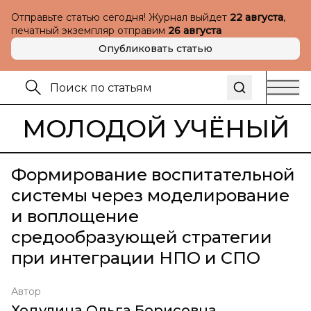
Отправьте статью сегодня! Журнал выйдет
22 августа
,
печатный экземпляр отправим
26 августа
Опубликовать статью
МОЛОДОЙ УЧЁНЫЙ
Формирование воспитательной
системы через моделирование
и воплощение
средообразующей стратегии
при интеграции НПО и СПО
Автор
Ходулина Ольга Борисовна