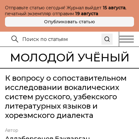
Отправьте статью сегодня! Журнал выйдет
15 августа
,
печатный экземпляр отправим
19 августа
Опубликовать статью
МОЛОДОЙ УЧЁНЫЙ
К вопросу о сопоставительном
исследовании вокалических
систем русского, узбекского
литературных языков и
хорезмского диалекта
Автор
Аллабергенов Бакварган