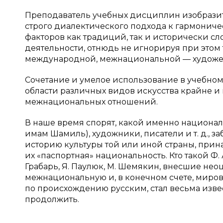
Преподаватель учебных дисциплин изобразит
строго диалектического подхода к гармони
факторов как традиций, так и исторически 
деятельности, отнюдь не игнорируя при это
международной, межнациональной — художес
Сочетание и умелое использование в учебно
области различных видов искусства крайне 
межнациональных отношений.
В наше время спорят, какой именно национа
имам Шамиль), художники, писатели и т. д., з
историю культуры той или иной страны, прин
их «паспортная» национальность. Кто такой Ф. А.
Грабарь, Я. Паулюк, М. Шемякин, внесшие нео
межнациональную и, в конечном счете, миров
по происхождению русским, стал весьма из
продолжить.