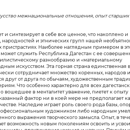
кусство межнациональные отношения, опыт старших
и синтезирует в себе все ценное, что накоплено и
, народностей и этнических групп нашей необъятно
их пристрастиях. Наиболее наглядным примером в э
может служить Республика Дагестан с ее совершен
тилистическому разнообразию и «материальному
ым искусством. Эта горная страна единственная 
рчески сотрудничает множество коренных, народов 
 друг от друга по обычаям, художественным тради
риям. Что особенно характерно для всех дагестанс
но вошедшее в менталитет уважение, пиетет к опыту
указанный фактор ни в коей мере не предполагает ка
честве. Наследие играет роль своего рода базы, опо
профессиональным художником либо народным уме
нного выражения творческого замысла. Опыт, в теч
ает возможность новым поколениям освоить и усвои