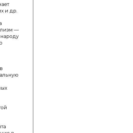
нает
х и др.
а
ализм —
 народу
о
в
нальную
ных
той
ыта