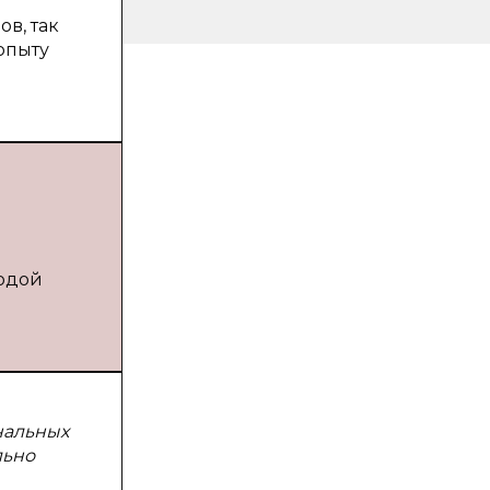
в, так
опыту
лодой
нальных
льно