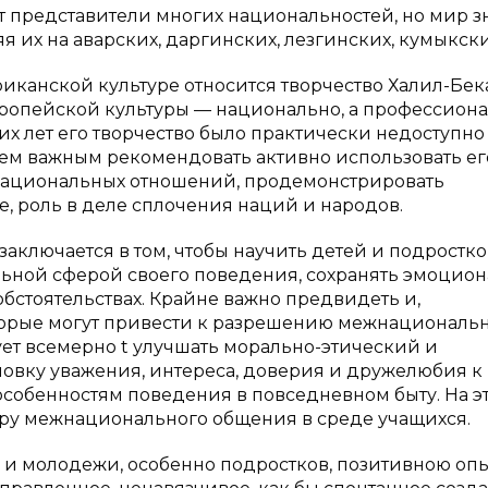
т представители многих национальностей, но мир з
 их на аварских, даргинских, лезгинских, кумыкски
риканской культуре относится творчество Халил-Бек
европейской культуры — национально, а профессион
гих лет его творчество было практически недоступно
таем важным рекомендовать активно использовать ег
национальных отношений, продемонстрировать
е, роль в деле сплочения наций и народов.
аключается в том, чтобы научить детей и подростко
ьной сферой своего поведения, сохранять эмоцио
бстоятельствах. Крайне важно предвидеть и,
оторые могут привести к разрешению межнациональ
ет всемерно t улучшать морально-этический и
овку уважения, интереса, доверия и дружелюбия к
особенностям поведения в повседневном быту. На э
уру межнационального общения в среде учащихся.
и молодежи, особенно подростков, позитивною оп