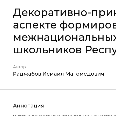
Декоративно-прик
аспекте формиро
межнациональны
школьников Респу
Автор
Раджабов Исмаил Магомедович
Аннотация