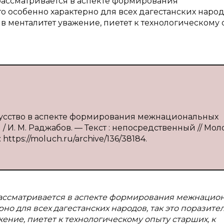
рассматривается в аспекте формирования
особенно характерно для всех дагестанских народо
в менталитет уважение, пиетет к технологическому 
кусство в аспекте формирования межнациональных
И. М. Раджабов. — Текст : непосредственный // Мо
 https://moluch.ru/archive/136/38184.
рассматривается в аспекте формирования межнацио
но для всех дагестанских народов, так это поразите
ение, пиетет к технологическому опыту старших, к