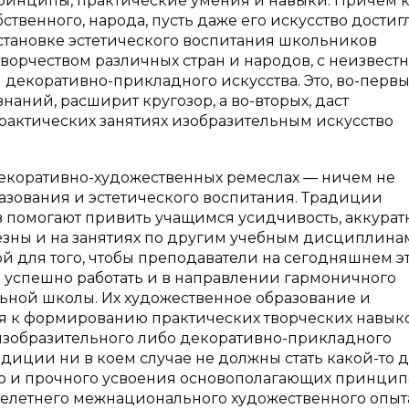
ринципы, практические умения и навыки. Причём 
ственного, народа, пусть даже его искусство достиг
становке эстетического воспитания школьников
ворчеством различных стран и народов, с неизвест
декоративно-прикладного искусства. Это, во-первы
аний, расширит кругозор, а во-вторых, даст
актических занятиях изобразительным искусство
екоративно-художественных ремеслах — ничем не
азования и эстетического воспитания. Традиции
 помогают привить учащимся усидчивость, аккуратн
лезны и на занятиях по другим учебным дисциплинам!
й для того, чтобы преподаватели на сегодняшнем э
 успешно работать и в направлении гармоничного
ьной школы. Их художественное образование и
ся к формированию практических творческих навык
 изобразительного либо декоративно-прикладного
диции ни в коем случае не должны стать какой-то 
го и прочного усвоения основополагающих принцип
ячелетнего межнационального художественного опыт