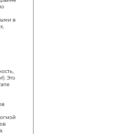
крайне
ло
ными в
х,
ость,
). Это
тапе
ов
догмой
ов
а.