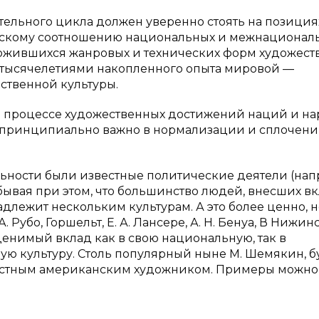
ельного цикла должен уверенно стоять на позиция
ческому соотношению национальных и межнационал
сложившихся жанровых и технических форм художес
м тысячелетиями накопленного опыта мировой —
твенной культуры.
м процессе художественных достижений наций и на
и принципиально важно в нормализации и сплочен
льности были известные политические деятели (нап
абывая при этом, что большинство людей, внесших вк
адлежит нескольким культурам. А это более ценно, 
 Рубо, Горшельт, Е. А. Лансере, А. Н. Бенуа, В Нижинс
ценимый вклад как в свою национальную, так в
ую культуру. Столь популярный ныне М. Шемякин, 
вестным американским художником. Примеры можно