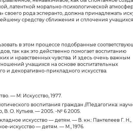
равленное, ненавязчивое, как бы спонтанное созда
ой, латентной морально-психологической атмосфер
 своего рода эсперанто, должна принадлежать иску
жнейшему средству сближения и сплочения учащихс
ьзовать в этом процессе подобранные соответству
дов, так как это действенно помогает воспитанию
их и нравственных чувства. И здесь очень важным
ношений учащихся на основе воспитательных
о и декоративно-прикладного искусства.
о. — М: Искусство, 1977.
иотического воспитания граждан //Педагогика: науч
 В. О. Кутьев. — 2005. -№ 6 2005.
дное искусство — детям. — В. кн.: Пантелеев Г. Н.,
ое-искусство — детям. — М., 1976.