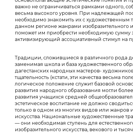
основополагающие эстетические понятия и п
важно не ограничиваться рамками одного, соб
весьма высокого уровня. При надлежащей по
необходимо знакомить их с художественным т
данном регионе жанрами изобразительного и 
поможет им приобрести необходимую сумму зн
активизирующий ассоциативный стимул на пр
Традиции, сложившиеся в различного рода д
заменимая школа и база художественного обр
дагестанских народных мастеров- художников
тщательность (кстати, эти качества весьма по
логическое положение служит базовой осново
развития народного образования могли более
развития учащихся средней общеобразовател
эстетическое воспитание не должно сводить
только в одном из многих видов или жанров
искусства. Национальные художественные тра
— они необходимая ступень для естественно
изобразительного искусства, векового и тыс