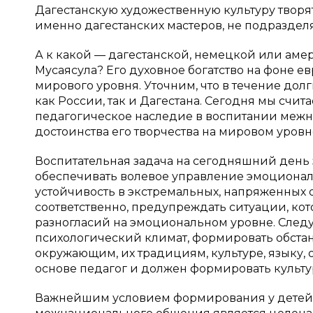
Дагестанскую художественную культуру творя
именно дагестанских мастеров, не подразделяя
А к какой — дагестанской, немецкой или аме
Мусаясула? Его духовное богатство на фоне 
мирового уровня. Уточним, что в течение дол
как России, так и Дагестана. Сегодня мы счи
педагогическое наследие в воспитании меж
достоинства его творчества на мировом уровн
Воспитательная задача на сегодняшний день з
обеспечивать волевое управление эмоционал
устойчивость в экстремальных, напряженных о
соответственно, предупреждать ситуации, к
разногласий на эмоциональном уровне. Следу
психологический климат, формировать обстан
окружающим, их традициям, культуре, языку, 
основе педагог и должен формировать культ
Важнейшим условием формирования у детей 