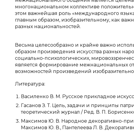
межнационального общения является целенап
многонациональном коллективе положительн
этом важнейшая роль «международного языка»
главным образом, изобразительному, как ва
разных национальностей.
Весьма целесообразно и крайне важно испол
образом произведения искусства разных наро
социально-психологических, мировоззренческ
является формирование межнациональных от
возможностей произведений изобразительног
Литература:
Василенко В. М. Русское прикладное искусств
Гасанов З. Т. Цель, задачи и принципы патр
теоретический журнал / Ред. В. П. Борисенко,
Максимов Ю. В. Народное декоративно-прикла
Максимов Ю. В., Пантелеева Л. В. Декоративн