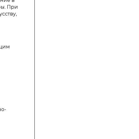
ние в
ы. При
сству,
я
ющим
но-