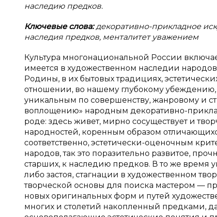
наследию предков.
Ключевые слова:
декоративно-прикладное ис
наследия предков, менталитет уважением
Культура многонациональной России включает 
имеется в художественном наследии народов
Родины, в их бытовых традициях, эстетическ
отношении, во нашему глубокому убеждению, 
уникальным по совершенству, жанровому и с
воплощению» народным декоративно-прикладн
роде: здесь живет, мирно сосуществует и тво
народностей, коренным образом отличающихся
соответственно, эстетически-оценочным крите
народов, так это поразительно развитое, проч
старших, к наследию предков. В то же время 
либо застоя, стагнации в художественном твор
творческой основы для поиска мастером — 
новых оригинальных форм и путей художестве
многих и столетий накопленный предками, д