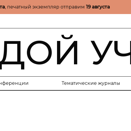
ста
, печатный экземпляр отправим
19 августа
ДОЙ У
нференции
Тематические журналы