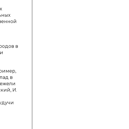
х
ьных
твенной
родов в
ии
ример,
лад в
нежели
кий, И.
будучи