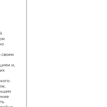
й
том
но
в своем
и
циям и,
ких
кого-
ры,
льцем
ение
ть