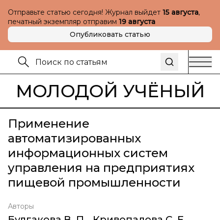
Отправьте статью сегодня! Журнал выйдет
15 августа
,
печатный экземпляр отправим
19 августа
Опубликовать статью
МОЛОДОЙ УЧЁНЫЙ
Применение
автоматизированных
информационных систем
управления на предприятиях
пищевой промышленности
Авторы
Булгакова В. П.
,
Кривопалова С. Е.
,