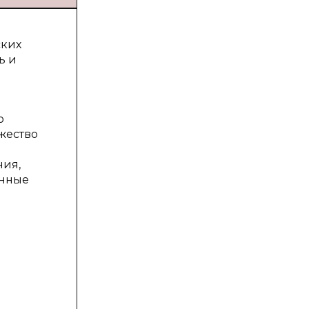
ских
ь и
о
жество
ния,
енные