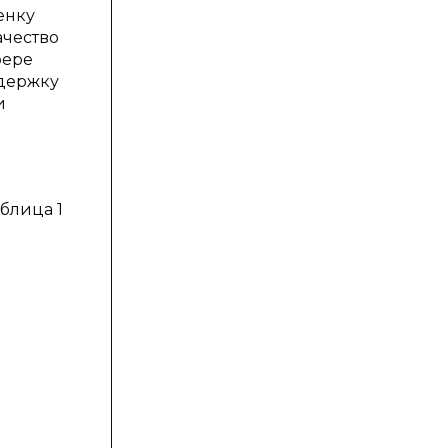
енку
ачество
фере
ддержку
и
блица 1