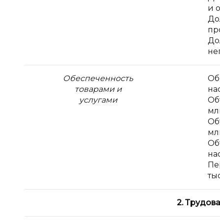
и 
До
пр
До
не
Обеспеченность
Об
товарами и
на
услугами
Об
мл
Об
мл
Об
на
Пе
ты
2. Трудов