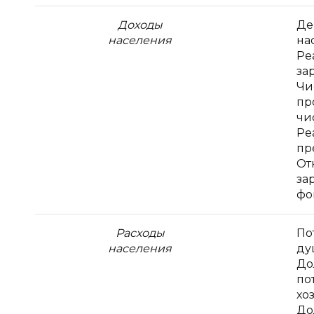
Доходы
Де
населения
на
Ре
за
Чи
пр
чи
Ре
пр
От
за
фо
Расходы
По
населения
ду
До
по
хо
До