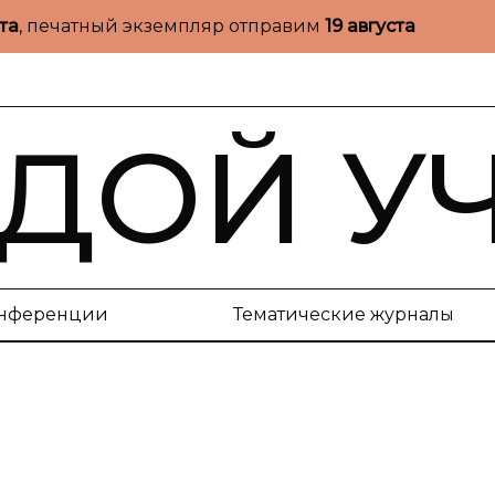
ста
, печатный экземпляр отправим
19 августа
ДОЙ У
нференции
Тематические журналы