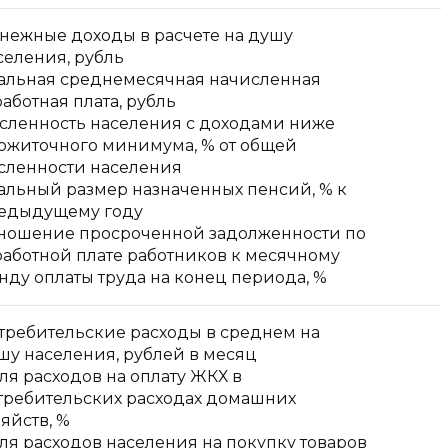
нежные доходы в расчете на душу
селения, рубль
альная среднемесячная начисленная
работная плата, рубль
сленность населения с доходами ниже
ожиточного минимума, % от общей
сленности населения
альный размер назначенных пенсий, % к
едыдущему году
ношение просроченной задолженности по
работной плате работников к месячному
нду оплаты труда на конец периода, %
требительские расходы в среднем на
шу населения, рублей в месяц
ля расходов на оплату ЖКХ в
требительских расходах домашних
зяйств, %
ля расходов населения на покупку товаров