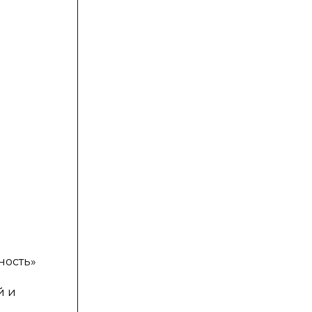
я
ность»
й и