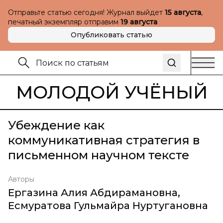
Отправьте статью сегодня! Журнал выйдет
15 августа
,
печатный экземпляр отправим
19 августа
Опубликовать статью
МОЛОДОЙ УЧЁНЫЙ
Убеждение как
коммуникативная стратегия в
письменном научном тексте
Авторы
Ергазина Алия Абдирамановна
,
Есмуратова Гульмайра Нуртугановна