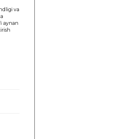
ndligi va
da
fi aynan
irish
2014
30492,8
15215,3
15277,5