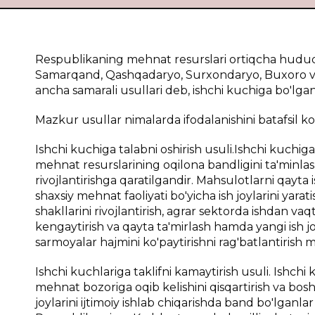
Respublikaning mehnat resurslari ortiqcha hududl
Samarqand, Qashqadaryo, Surxondaryo, Buxoro va 
ancha samarali usullari deb, ishchi kuchiga bo'lgan
Mazkur usullar nimalarda ifodalanishini batafsil ko'
Ishchi kuchiga talabni oshirish usuli.Ishchi kuchiga 
mehnat resurslarining oqilona bandligini ta'mi
rivojlantirishga qaratilgandir. Mahsulotlarni qayta 
shaxsiy mehnat faoliyati bo'yicha ish joylarini yara
shakllarini rivojlantirish, agrar sektorda ishdan 
kengaytirish va qayta ta'mirlash hamda yangi ish joy
sarmoyalar hajmini ko'paytirishni rag'batlantirish m
Ishchi kuchlariga taklifni kamaytirish usuli. Ishch
mehnat bozoriga oqib kelishini qisqartirish va bosh
joylarini ijtimoiy ishlab chiqarishda band bo'lganlar