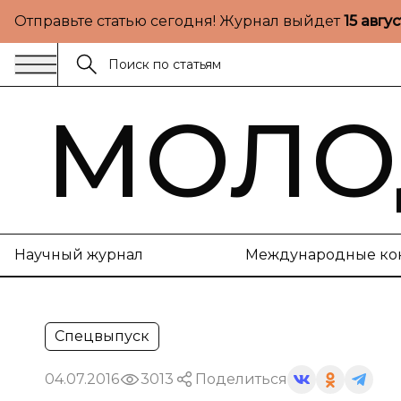
Отправьте статью сегодня! Журнал выйдет
15 авгу
МОЛО
Научный журнал
Международные ко
Спецвыпуск
04.07.2016
3013
Поделиться