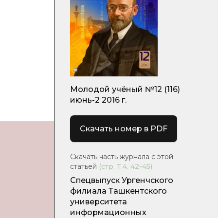
Молодой учёный №12 (116)
июнь-2 2016 г.
Скачать номер в PDF
Скачать часть журнала с этой
статьей
(стр.
Т.4. 42-45
)
:
Спецвыпуск Ургенчского
филиала Ташкентского
университета
информационных