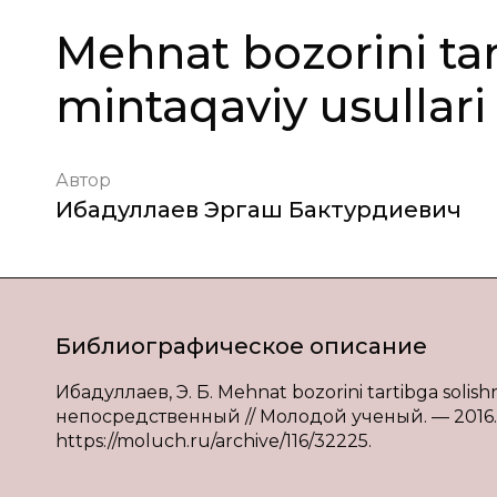
Мehnat bozorini tar
mintaqaviy usullari
Автор
Ибадуллаев Эргаш Бактурдиевич
Библиографическое описание
Ибадуллаев, Э. Б. Мehnat bozorini tartibga solishn
непосредственный // Молодой ученый. — 2016. — №
https://moluch.ru/archive/116/32225.