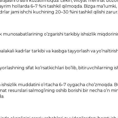
rajasini o’sishi kuzatilmoqda. Lekin, viloyat mehnat bozor
, ayrim hollarda 6–7 %ni tashkil qilmoqda. Bizga ma’lumki
lar jami ishchi kuchining 20–30 %ini tashkil qilishi zarur
 munosabatlarining o’zgarishi tarkibiy ishsizlik miqdorin
kali kadrlar tarkibi va kasbga tayyorlash va yo’naltiris
orlashning sifat ko’rsatkichlari bo’lib, bitiruvchilarning i
h ishsizlik muddatini o’rtacha 6–7 oygacha cho’zmoqda. 
at resurslari salmog’ining oshib borishi bir necha o’n mi
da.