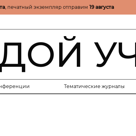
ста
, печатный экземпляр отправим
19 августа
ДОЙ У
нференции
Тематические журналы