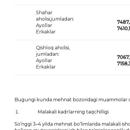
Shahar
aholisi,jumladan:
7487,
Ayollar
7410,
Erkaklar
Qishloq aholisi,
jumladan:
7067,
Ayollar
7158,
Erkaklar
Bugungi kunda mehnat bozoridagi muammolar quy
Malakali kadrlarning taqchilligi.
So’nggi 3–4 yilda mehnat bo’limlarida malakali ish