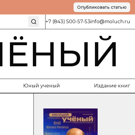
Опубликовать статью
+7 (843) 500-57-53
info@moluch.ru
ЧЁНЫЙ
Юный ученый
Издание книг