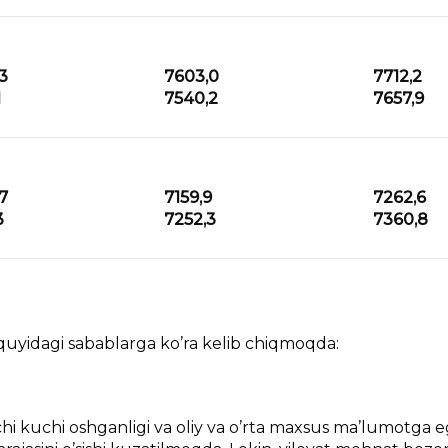
3
7603,0
7712,2
1
7540,2
7657,9
7
7159,9
7262,6
3
7252,3
7360,8
idagi sabablarga ko’ra kelib chiqmoqda:
chi kuchi oshganligi va oliy va o’rta maxsus ma’lumotga 