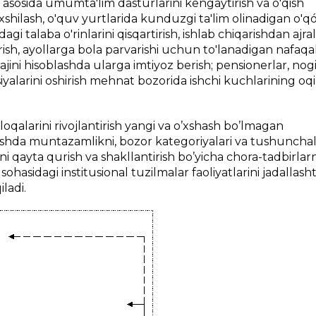
 asosida umumta'lim dasturlarini kengaytirish va o'qish
xshilash, o'quv yurtlarida kunduzgi ta'lim olinadigan o'q
agi talaba o'rinlarini qisqartirish, ishlab chiqarishdan ajr
rish, ayollarga bola parvarishi uchun to'lanadigan nafaqa
tajini hisoblashda ularga imtiyoz berish; pensionerlar, nog
yalarini oshirish mehnat bozorida ishchi kuchlarining oq
loqalarini rivojlantirish yangi va o’xshash bo’lmagan
ishda muntazamlikni, bozor kategoriyalari va tushunchal
tni qayta qurish va shakllantirish bo’yicha chora-tadbirlarn
sohasidagi institusional tuzilmalar faoliyatlarini jadallasht
ladi.