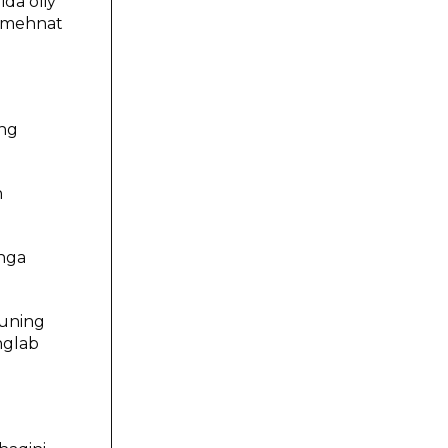
ida oliy
, mehnat
.
ing
h
shga
Buning
nglab