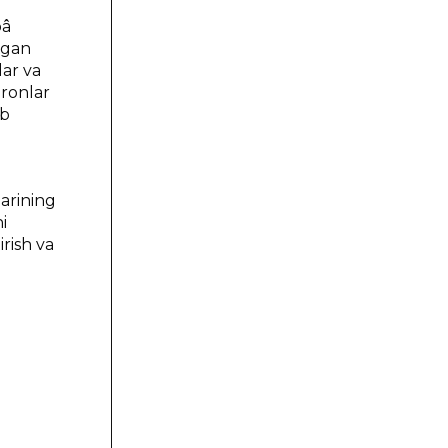
óâ
algan
lar va
ironlar
ib
arining
i
irish va