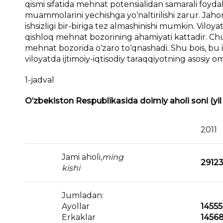
qismi sifatida mehnat potensialidan samarali foydala
muammolarini yechishga yo‘naltirilishi zarur. Jahon m
ishsizligi bir-biriga tez almashinishi mumkin. Viloyat
qishloq mehnat bozorining ahamiyati kattadir. Chun
mehnat bozorida o‘zaro to‘qnashadi. Shu bois, bu ish
viloyatda ijtimoiy-iqtisodiy taraqqiyotning asosiy omi
1-jadval
O’zbekiston Respublikasida doimiy aholi soni (yil
2011
Jami aholi,
ming
29123
kishi
Jumladan:
Ayollar
14555
Erkaklar
14568