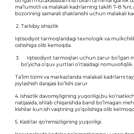
bo’lgan mutaxassislarni ish bilan ta’minlanganlik da
ma’lumotli va malakali kadrlarning taklifi 7–8 %ni
bozorining samarali shaklanishi uchun malakali kadr
Tarkibiy ishsizlik
Iqtisodiyot tarmoqlaridagi texnologik va mulkchilik
oshishiga olib kemoqda.
Iqtisodiyot tarmoqlari uchun zarur bo’lgan mala
bo’yicha o’quv yurtlari o’rtasidagi nomuvofiqlik.
Ta’lim tizimi va markazlarida malakali kadrlarni tayy
joylashish darajasi bo’lishi zarur.
4. Ishsizlik davomiyligining yuqoriligi,
bu ko’rsatkic
natijasida, ishlab chiqarishda band bo’lmagan mehn
kishilar kun ish vaqtining yo’qolishiga olib kelmoq
5. Kadrlar qo’nimsizligining yuqoriligi.