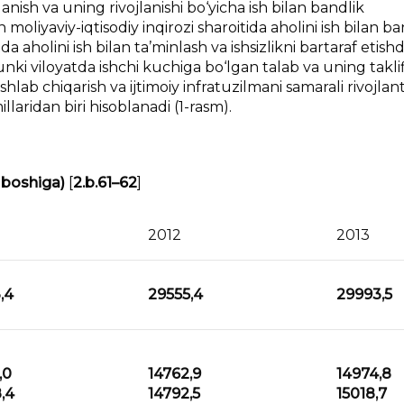
nish va uning rivojlanishi bo‘yicha ish bilan bandlik
oliyaviy-iqtisodiy inqirozi sharoitida aholini ish bilan ba
da aholini ish bilan ta’minlash va ishsizlikni bartaraf etish
ki viloyatda ishchi kuchiga bo‘lgan talab va uning takli
lab chiqarish va ijtimoiy infratuzilmani samarali rivojlant
llaridan biri hisoblanadi (1-rasm).
 boshiga)
[
2.b.61–62
]
2012
2013
,4
29555,4
29993,5
,0
14762,9
14974,8
,4
14792,5
15018,7