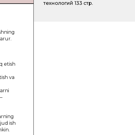
технологий
133 стр.
shning
arur.
q etish
tish va
arni
 —
arning
jud ish
mkin.