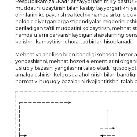
Respublikamiza «Kadrlar tayyorlash milliy dasturi»
muddatini uzaytirish bilan kasbiy tayyorgarlikni ya
o'rinlarini ko'paytirish va kechki hamda sirtqi o'quvd
holda o'qiyotganlarga stipendiyalar miqdorini oshi
beriladigan ta'til muddatini ko'paytirish, mehnat s
hamda ularni parvarishlaydigan shaxslarning pensi
kelishini kamaytirish chora-tadbirlari hisoblanadi.
Mehnat va aholi ish bilan bandligi sohasida bozor a
yondashishni, mehnat bozori elementlarini o’rgan
uslubiy bazasini yangilashni talab etadi. Iqtisodiyo
amalga oshirish kelgusida aholini ish bilan bandligi 
normativ-huquqiy bazalarini rivojlantirishni talab qi