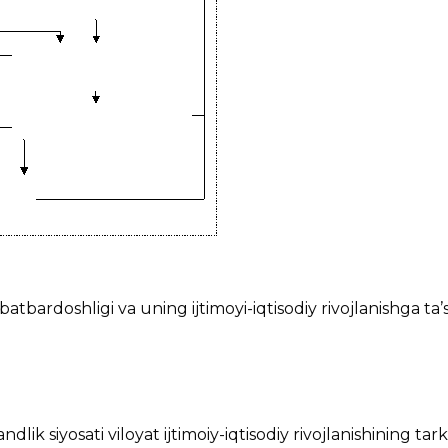
bardoshligi va uning ijtimoyi-iqtisodiy rivojlanishga ta’si
dlik siyosati viloyat ijtimoiy-iqtisodiy rivojlanishining tark