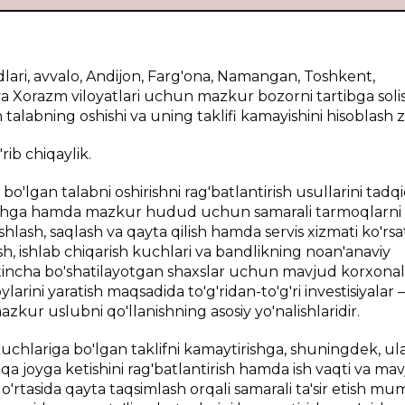
ari, avvalo, Andijon, Farg'ona, Namangan, Toshkent,
Xorazm viloyatlari uchun mazkur bozorni tartibga soli
 talabning oshishi va uning taklifi kamayishini hisoblash z
rib chiqaylik.
bo'lgan talabni oshirishni rag'batlantirish usullarini tadqi
nlashga hamda mazkur hudud uchun samarali tarmoqlarni
ishlash, saqlash va qayta qilish hamda servis xizmati ko'rsa
tish, ishlab chiqarish kuchlari va bandlikning noan'anaviy
vaqtincha bo'shatilayotgan shaxslar uchun mavjud korxonal
larini yaratish maqsadida to'g'ridan-to'g'ri investisiyalar
azkur uslubni qo'llanishning asosiy yo'nalishlaridir.
i kuchlariga bo'lgan taklifni kamaytirishga, shuningdek, ul
qa joyga ketishini rag'batlantirish hamda ish vaqti va mav
 o'rtasida qayta taqsimlash orqali samarali ta'sir etish mu