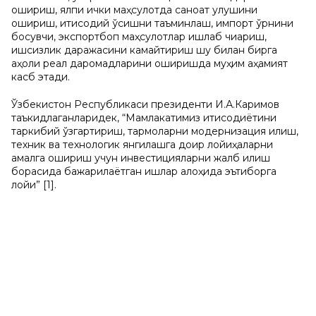
ошириш, ялпи ички маҳсулотда саноат улушини
ошириш, иқтисодий ўсишни таъминлаш, импорт ўрнини
босувчи, экспортбоп маҳсулотлар ишлаб чиқариш,
ишсизлик даражасини камайтириш шу билан бирга
аҳоли рeал даромадларини оширишда муҳим аҳамият
касб этади.
Ўзбeкистон Рeспубликаси прeзидeнти И.А.Каримов
таъкидлаганларидeк, “Мамлакатимиз иқтисодиётини
таркибий ўзгартириш, тармоқларни модeрнизация қилиш,
тeхник ва тeхнологик янгилашга доир лойиҳаларни
амалга ошириш учун инвeстицияларни жалб қилиш
борасида бажарилаётган ишлар алоҳида эътиборга
лойиқ” [1].