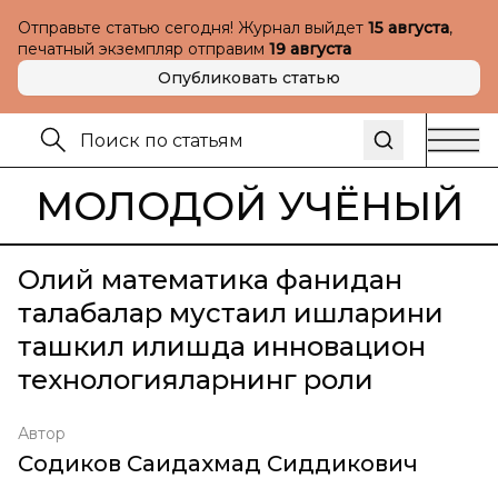
Отправьте статью сегодня! Журнал выйдет
15 августа
,
печатный экземпляр отправим
19 августа
Опубликовать статью
МОЛОДОЙ УЧЁНЫЙ
Олий математика фанидан
талабалар мустақил ишларини
ташкил қилишда инновацион
технологияларнинг роли
Автор
Содиков Саидахмад Сиддикович