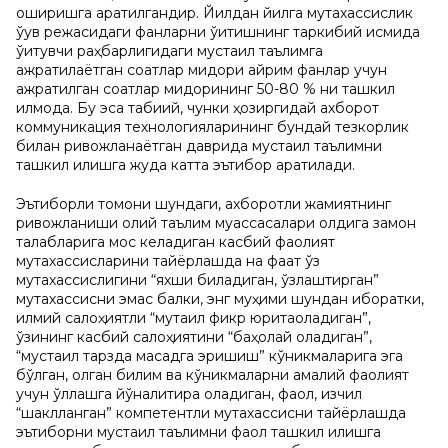
оширишга қаратилгандир. Йилдан йилга мутахассислик
ўқув режасидаги фанларни ўқитишнинг таркибий қисмида
ўқитувчи раҳбарлигидаги мустақил таълимга
ажратилаётган соатлар миқдори айрим фанлар учун
ажратилган соатлар миқдорининг 50-80 % ни ташкил
қилмоқда. Бу эса табиий, чунки ҳозиргидай ахборот
коммуникация технологияларининг бундай тезкорлик
билан ривожланаётган даврида мустақил таълимни
ташкил қилишга жуда катта эътибор қаратилади.
Эътиборли томони шундаги, ахборотли жамиятнинг
ривожланиши олий таълим муассасалари олдига замон
талабларига мос келадиган касбий фаолият
мутахассисларини тайёрлашда на фақат ўз
мутахассислигини “яхши биладиган, ўзлаштирган”
мутахассисни эмас балки, энг муҳими шундан иборатки,
илмий салоҳиятли “мутақил фикр юритаоладиган”,
ўзининг касбий салоҳиятини “баҳолай оладиган”,
“мустақил тарзда мақсадга эришиш” кўникмаларига эга
бўлган, олган билим ва кўникмаларни амалий фаолият
учун қўллашга йўналитира оладиган, фаол, изчил
“шаклланган” компетентли мутахассисни тайёрлашда
эътиборни мустақил таълимни фаол ташкил қилишга