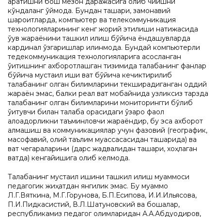
қаратишни бош мезон даражасига олиб чиқишни
кўндаланг қўймоқда. Бундан ташқари, замонавий
шароитларда, компьютер ва телекоммуникация
технологияларининг кенг жорий этилиши натижасида
ўқув жараёнини ташкил қилиш бўйича ёндашувларда
кардинал ўзгаришлар қилинмоқда. Бундай компьютерли
тедекоммуникация технологияларига асосланган
ўқитишнинг ахборотлашган тизимида талабанинг фанлар
бўйича мустақил иши вақт бўйича кечиктирилиб
талабанинг олган билимларини текширадиганган оддий
жараён эмас, балки реал вақт мобайнида узликсиз тарзда
талабанинг олган билимларини мониторингги бўлиб
ўқитувчи билан талаба орасидаги ўзаро фаол
алоқадорликни таъминловчи жараёндир, бу эса ахборот
алмашиш ва коммуникациялар учун фазовий (географик,
масофавий, олий таълим муассасасидан ташқарида) ва
вақт чегараларини (дарс жадвалидан ташқари, хоҳлаган
вақтда) кенгайишига олиб келмоқда.
Талабанинг мустақил ишини ташкил қилиш муаммоси
педагогик жиҳатдан янгилик эмас. Бу муаммо
Л.Г.Вяткина, М.Г.Горунова, Б.П.Есипова, И.И.Ильясова,
П.И.Пидкасистий, В.Л.Шатуновский ва бошқалар,
республикамиз педагог олимларидан А.А.Абдуқодиров,