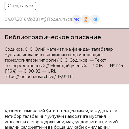
Спецвыпуск
04.07.2016
381
Поделиться
Библиографическое описание
Содиков, С. С. Олий математика фанидан талабалар
мустақил ишларини ташкил қилишда инновацион
технологияларнинг роли / С. С. Содиков. — Текст :
непосредственный // Молодой ученый. — 2016. — № 12.4
(116.4). — С. 90-92. — URL:
https://moluch.ru/archive/116/32111.
Ҳозирги замонавий ўқитиш тенденциясида жуда катта
эътибор талабанинг ўқитувчи назоратига мустақил
ишларини самарадорлигини, маҳсулдорлигини, илмий
амалий салоҳиятини ва бошқа шу каби омилларини