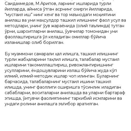
Саидахмедов, М.Арипов, ларнинг ишларида турли
йилларда, айниқса ўтган асрнинг охирги йилларида,
“мустақил иш” нинг кенг ва тор маънодаги моҳиятини
аниқлаш ва уни маҳсулдор ташкил қилишнинг фаол усул ва
методлари, унинг ўқув жараёнида (олий таълимда) тутган
ўрни, шароитларни аниқлаш, ўқувчилар томонидан уни
фаоллаштиришга қўл келадиган омиллар бўйича
изланишлар олиб борилган.
Бу муаммони самарали ҳал қилишга, ташкил қилишнинг
турли жабҳаларини таҳлил қилишга, талабалар мустақил
ишларини такомиллаштириш, ривожлантиришнинг
усулларини, ёндошувларини излаш бўйича жуда кўп
илмий, илмий-методик ишлар чоп қилинган. Буларнинг
барчасида, талабаларнинг мустақил ишини ташкил
қилишда, унинг фаоллиги оширишга тўсқинлик қиладиган
сабабларни, воситаларни аниқлашда ва уларни бартараф
этишда, ўқитувчи фаолиятининг таркибий қисмларини ва
ундаги ролини аниқлашга эътибор қаратилган.