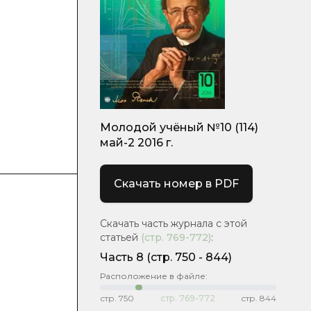
Молодой учёный №10 (114)
май-2 2016 г.
Скачать номер в PDF
Скачать часть журнала с этой
статьей
(стр.
769-772
)
:
Часть 8
(cтр. 750 - 844)
Расположение в файле:
стр.
750
стр.
769-772
стр.
844