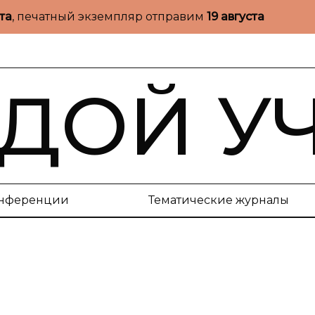
ста
, печатный экземпляр отправим
19 августа
ДОЙ У
нференции
Тематические журналы