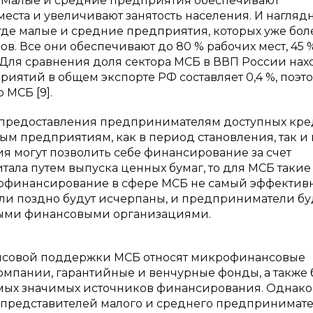
. Малые и средние предприятия обеспечивают
места и увеличивают занятость населения. И нагля
де малые и средние предприятия, которых уже боле
в. Все они обеспечивают до 80 % рабочих мест, 45 
. Для сравнения доля сектора МСБ в ВВП России нах
риятий в общем экспорте РФ составляет 0,4 %, поэто
 МСБ [9].
 предоставления предпринимателям доступных кре
 предприятиям, как в период становления, так и 
я могут позволить себе финансирование за счет
тала путем выпуска ценных бумаг, то для МСБ такие
амофинансирование в сфере МСБ не самый эффекти
или поздно будут исчерпаны, и предприниматели бу
ными финансовыми организациями.
нсовой поддержки МСБ относят микрофинансовые
мпании, гарантийные и венчурные фонды, а также 
амых значимых источников финансирования. Однако
 представителей малого и среднего предпринимате