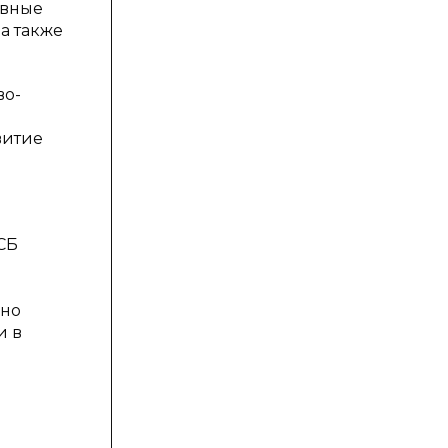
овные
а также
во-
витие
СБ
дно
и в