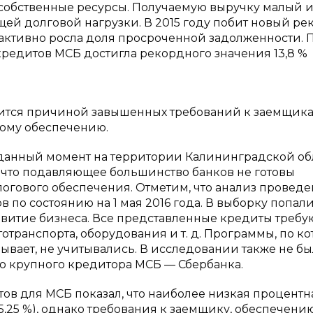
 собственные ресурсы. Получаемую выручку малый 
ей долговой нагрузки. В 2015 году побит новый ре
активно росла доля просроченной задолженности. 
кредитов МСБ достигла рекордного значения 13,8 %
ится причиной завышенных требований к заемщика
вому обеспечению.
данный момент на территории Калининградской об
 что подавляющее большинство банков не готовы
огового обеспечения. Отметим, что анализ проведе
по состоянию на 1 мая 2016 года. В выборку попали
звитие бизнеса. Все представленные кредиты требу
отранспорта, оборудования и т. д. Программы, по к
ывает, не учитывались. В исследовании также не б
 крупного кредитора МСБ — Сбербанка.
в для МСБ показал, что наиболее низкая процентн
5,25 %), однако требования к заемщику, обеспечени