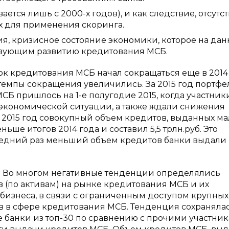
тся лишь с 2000-х годов), и как следствие, отсутс
х для применения скоринга.
я, кризисное состояние экономики, которое на да
ствующим развитию кредитования МСБ.
ок кредитования МСБ начал сокращаться еще в 2014 
, темпы сокращения увеличились. За 2015 год портф
СБ пришлось на 1-е полугодие 2015, когда участник
экономической ситуации, а также ждали снижения
о за 2015 год совокупный объем кредитов, выданных м
ьше итогов 2014 года и составил 5,5 трлн.руб. Это
оследний раз меньший объем кредитов банки выдали
. Во многом негативные тенденции определялись
 (по активам) на рынке кредитования МСБ и их
бизнеса, в связи с ограниченным доступом крупных
 в сфере кредитования МСБ. Тенденция сохранялас
е банки из топ-30 по сравнению с прочими участни