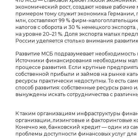
что МСБ — становой хребет любой экономики
экономический рост, создают новые рабочие 
примером тому служит экономика Германии, г
млн, составляют 99 % фирм-налогоплательщико
налогов с оборота и 30 % немецкого экспорта
на уровне 20–21 %. Доля экспорта малых предп
России уделяется столько внимания развитию
Развитие МСБ подразумевает необходимость
Источники финансирования необходимы малым
процессе развития. Если крупные предприяти
собственной прибыли и займов на рынке капи
ресурсы практически недоступны. То есть с
способ развития: собственные ресурсы рано 
вынуждены искать сотрудничества с различ
К таким организациям инфраструктуры фина
организации, лизинговые и факторинговые ко
Конечно же, банковский кредит — один из с
проблемы доступности финансовых услуг для