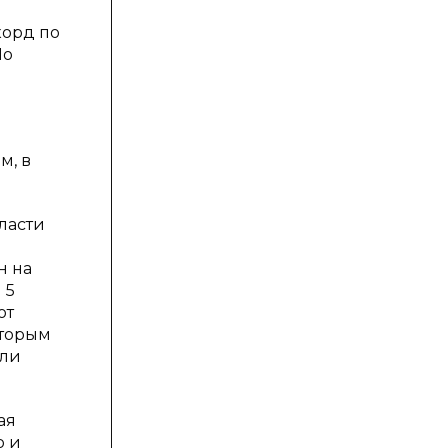
и
корд по
По
м, в
ласти
н на
 5
ют
оторым
ыли
ая
ю и