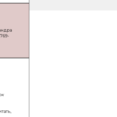
андра
 769-
ок
тать,