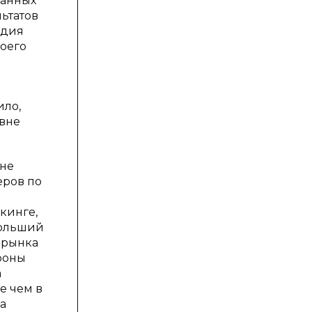
данных
льтатов
одия
воего
ило,
 вне
ине
еров по
кинге,
больший
 рынка
ороны
а
е чем в
а