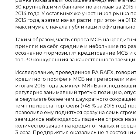
рынка показывали большее замедление в час
30 крупнейшими банками по активам за 2015 год
2014 года. У остальных же участников рынка
2015 года, а затем начал расти, при этом на 01
максимума с начала публикации официальной с
Таким образом, часть спроса МСБ на кредитн
приняли на себя средние и небольшие по разм
осознанно «тормозили» кредитование МСБ и с
топ-30 конкуренция за качественного заемщи
Исследование, проведенное РА RAEX, говорит
кредитного портфеля МСБ не претерпели изме
итогам 2015 года замкнул МИнБанк, поднявший
регулярно занимавший третью позицию, опустил
в результате более чем двукратного сокраще
темп прироста портфеля (+45 % за 2015 год) 
позволило ему подняться сразу на семь строче
заемщиков наблюдалось падение спроса на з
количество заявок на кредит от малых и сред
3 раза. Предприятия оказались не в состояни