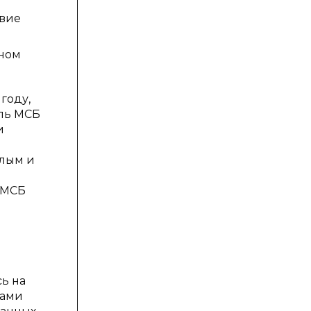
твие
нном
году,
ель МСБ
и
алым и
 МСБ
ь на
ками