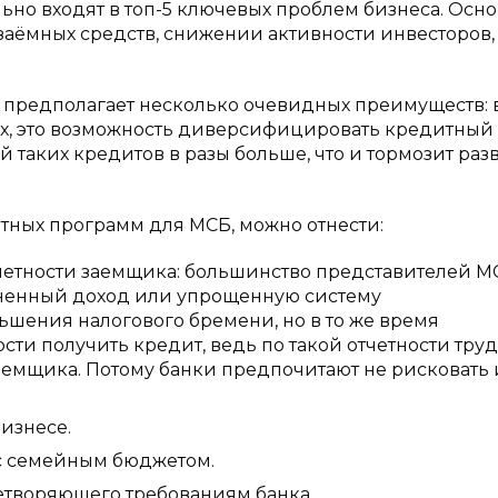
льно входят в топ-5 ключевых проблем бизнеса. Осн
заёмных средств, снижении активности инвесторов, 
предполагает несколько очевидных преимуществ: 
ых, это возможность диверсифицировать кредитный
й таких кредитов в разы больше, что и тормозит раз
тных программ для МСБ, можно отнести:
етности заемщика: большинство представителей М
ененный доход или упрощенную систему
ьшения налогового бремени, но в то же время
и получить кредит, ведь по такой отчетности тру
емщика. Потому банки предпочитают не рисковать 
изнесе.
 с семейным бюджетом.
етворяющего требованиям банка.