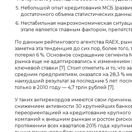
Небольшой опыт кредитования МСБ (развивае
достаточного объема статистических данны
Нестабильная макроэкономическая ситуаци
этапе является главным фактором, препят
По данным рейтингового агентства RAEX, рын
заметна эта тенденция до сих пор, более того
потерял 6 %. Основное сокращение сегмента М
рынка еще не адаптировались к изменениям 
ключевой ставки [7]. Стоит отметить и то, чт
средним предприятиям, оказался на 28,3 % мен
наихудший результат за последние 5 лет: п
только в 2010 году — 4,7 трлн рублей [7].
У таких антирекордов имеются свои причины
снижением активности 30 крупнейших банков
переориентацией на кредитование крупного 
компаний к внешним рынкам и ростом рисков
протяжении всех кварталов 2015 года: крупны