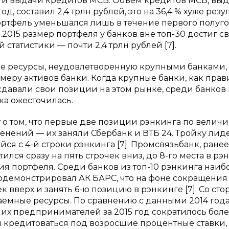
ти выдачи кредитов МСБ. Объем кредитов МСБ, вы
, составил 2,4 трлн рублей, это на 36,4 % хуже резу
 портфель уменьшался лишь в течение первого полуг
.12.2015 размер портфеля у банков вне топ-30 достиг с
татистики — почти 2,4 трлн рублей [7].
ые ресурсы, неудовлетворенную крупными банками,
еру активов банки. Когда крупные банки, как прав
давали свои позиции на этом рынке, среди банков
ка ожесточилась.
 о том, что первые две позиции рэнкинга по велич
нений — их заняли Сбербанк и ВТБ 24. Тройку лид
ся с 4-й строки рэнкинга [7]. Промсвязьбанк, ранее
ся сразу на пять строчек вниз, до 8-го места в рэн
ния портфеля. Среди банков из топ-10 рэнкинга наи
продемонстрировал АК БАРС, что на фоне сокращения
к вверх и занять 6-ю позицию в рэнкинге [7]. Со ст
аемные ресурсы. По сравнению с данными 2014 год
них предпринимателей за 2015 год сократилось боле
и кредитоваться под возросшие процентные ставки, 