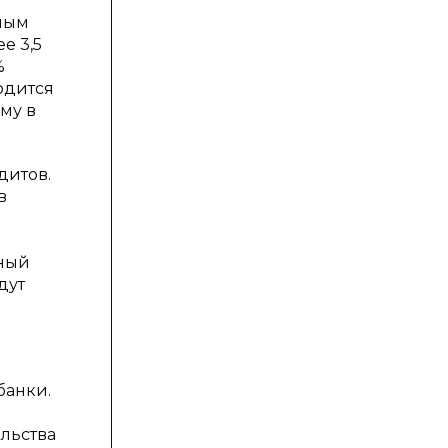
дным
е 3,5
%
одится
му в
дитов.
в
вный
дут
банки.
льства